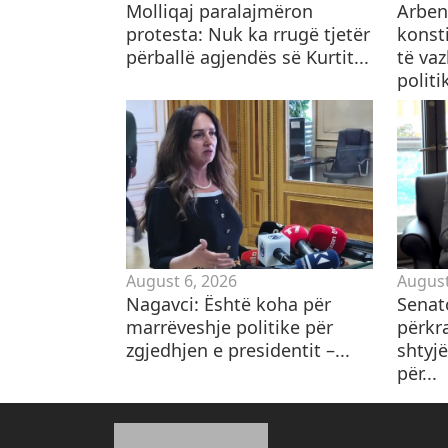
Molliqaj paralajmëron
Arben 
protesta: Nuk ka rrugë tjetër
konst
përballë agjendës së Kurtit...
të va
politik
August 6, 2026
August
Nagavci: Është koha për
Senat
marrëveshje politike për
përkr
zgjedhjen e presidentit –...
shtyjë
për...