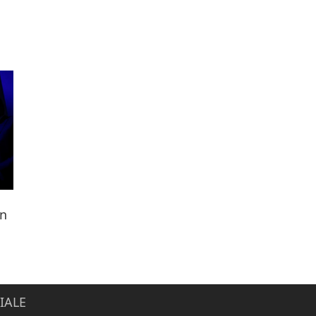
ën
IALE