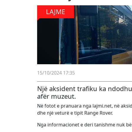
LAJME
15/10/2024 17:35
Një aksident trafiku ka ndodh
afër muzeut.
Në fotot e pranuara nga lajmi.net, në aksi
dhe një veturë e tipit Range Rover.
Nga informacionet e deri tanishme nuk bëh