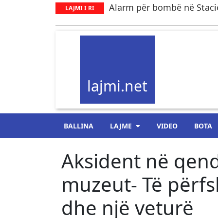
Alarm për bombë në Stacio
LAJMI I RI
lajmi.net
BALLINA
LAJME
VIDEO
BOTA
Aksident në qendë
muzeut- Të përfs
dhe një veturë