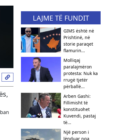
LAJME TË FUNDIT
GIMS është në
Prishtinë, në
storie paraqet
flamurin...
Molliqaj
paralajmëron
protesta: Nuk ka
rrugë tjetër
përballë...
ës,
Arben Gashi:
Fillimisht të
konstituohet
rban
Kuvendi, pastaj
të...
Një person i
lënduar nga