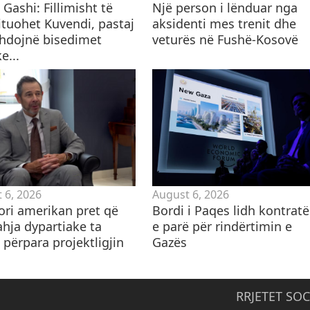
Gashi: Fillimisht të
Një person i lënduar nga
ituohet Kuvendi, pastaj
aksidenti mes trenit dhe
zhdojnë bisedimet
veturës në Fushë-Kosovë
e...
 6, 2026
August 6, 2026
ori amerikan pret që
Bordi i Paqes lidh kontrat
ahja dypartiake ta
e parë për rindërtimin e
 përpara projektligjin
Gazës
RRJETET SOC