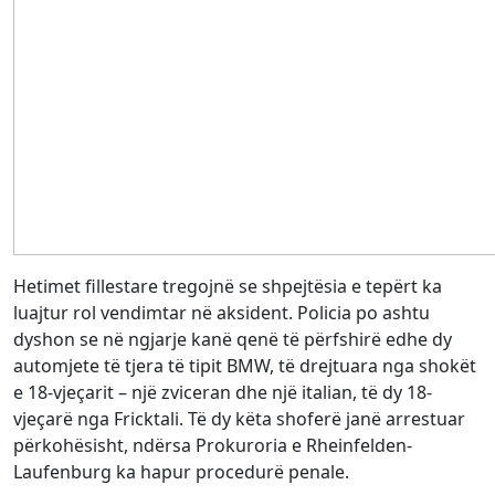
Hetimet fillestare tregojnë se shpejtësia e tepërt ka
luajtur rol vendimtar në aksident. Policia po ashtu
dyshon se në ngjarje kanë qenë të përfshirë edhe dy
automjete të tjera të tipit BMW, të drejtuara nga shokët
e 18-vjeçarit – një zviceran dhe një italian, të dy 18-
vjeçarë nga Fricktali. Të dy këta shoferë janë arrestuar
përkohësisht, ndërsa Prokuroria e Rheinfelden-
Laufenburg ka hapur procedurë penale.