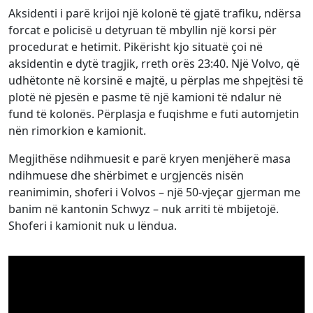
Aksidenti i parë krijoi një kolonë të gjatë trafiku, ndërsa
forcat e policisë u detyruan të mbyllin një korsi për
procedurat e hetimit. Pikërisht kjo situatë çoi në
aksidentin e dytë tragjik, rreth orës 23:40. Një Volvo, që
udhëtonte në korsinë e majtë, u përplas me shpejtësi të
plotë në pjesën e pasme të një kamioni të ndalur në
fund të kolonës. Përplasja e fuqishme e futi automjetin
nën rimorkion e kamionit.
Megjithëse ndihmuesit e parë kryen menjëherë masa
ndihmuese dhe shërbimet e urgjencës nisën
reanimimin, shoferi i Volvos – një 50-vjeçar gjerman me
banim në kantonin Schwyz – nuk arriti të mbijetojë.
Shoferi i kamionit nuk u lëndua.