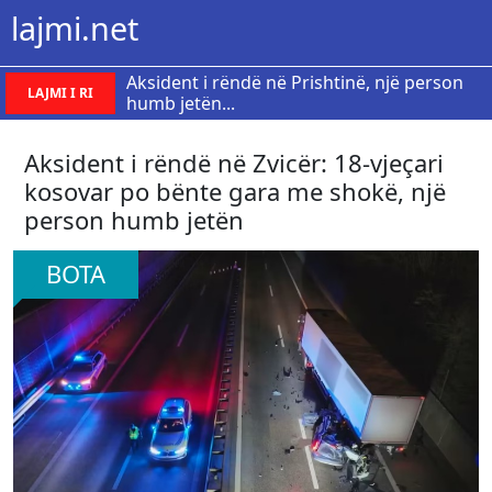
lajmi.net
Aksident i rëndë në Prishtinë, një person
LAJMI I RI
humb jetën...
Aksident i rëndë në Zvicër: 18-vjeçari
kosovar po bënte gara me shokë, një
person humb jetën
BOTA