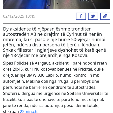
02/12/2025 13:49
Dy aksidente të njëpasnjëshme tronditën
autostradën A3 në drejtim të Cyrihut të hënën
mbrëma, ku si pasojë një burrë 50-vjeçar humbi
jetën, ndërsa disa persona të tjerë u lënduan.
Shkak fillestar i ngjarjeve dyshohet të ketë qenë
një 18-vjeçar me prejardhje nga Kosova.
Sipas Policisë së Aargaut, aksidenti i parë ndodhi rreth
orës 20:45, kur i riu kosovar, banues në Fricktal, duke
drejtuar një BMW 330 Cabrio, humbi kontrollin mbi
automjetin. Makina doli nga rruga, u përmbys dhe
përfundoi në barrierën qendrore të autostradës.
Shoferi u dërgua me urgjencë në Spitalin Universitar të
Bazelit, ku sipas të dhënave të para lëndimet e tij nuk
janë të rënda, ndërsa automjeti pësoi dëme totale,
shkruan
22min.ch.