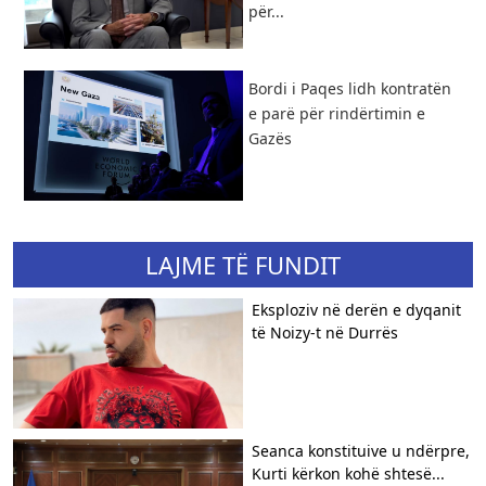
për...
Bordi i Paqes lidh kontratën
e parë për rindërtimin e
Gazës
LAJME TË FUNDIT
Eksploziv në derën e dyqanit
të Noizy-t në Durrës
Seanca konstituive u ndërpre,
Kurti kërkon kohë shtesë...