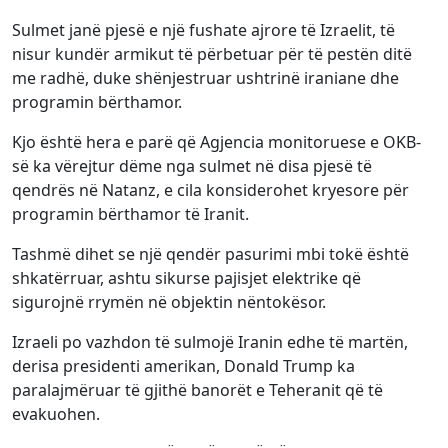
Sulmet janë pjesë e një fushate ajrore të Izraelit, të
nisur kundër armikut të përbetuar për të pestën ditë
me radhë, duke shënjestruar ushtrinë iraniane dhe
programin bërthamor.
Kjo është hera e parë që Agjencia monitoruese e OKB-
së ka vërejtur dëme nga sulmet në disa pjesë të
qendrës në Natanz, e cila konsiderohet kryesore për
programin bërthamor të Iranit.
Tashmë dihet se një qendër pasurimi mbi tokë është
shkatërruar, ashtu sikurse pajisjet elektrike që
sigurojnë rrymën në objektin nëntokësor.
Izraeli po vazhdon të sulmojë Iranin edhe të martën,
derisa presidenti amerikan, Donald Trump ka
paralajmëruar të gjithë banorët e Teheranit që të
evakuohen.