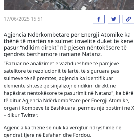
17/06/2025 15:51
Agjencia Ndërkombëtare për Energji Atomike ka
thënë të martën se sulmet izraelite duket të kenë
pasur “ndikim direkt” në pjesën nëntokësore të
qendrës bërthamore iraniane Natanz.
“Bazuar në analizimet e vazhdueshme të pamjeve
satelitore të rezolucionit të lartë, të siguruara pas
sulmeve të së premtes, agjencia ka identifikuar
elemente shtesë që sinjalizojnë ndikim direkt në
hapësirat nëntokësore të pasurimit në Natanz”, ka bërë
të ditur Agjencia Ndërkombëtare për Energji Atomike,
organ i Kombeve të Bashkuara, përmes një postimi në X
– dikur Twitter.
Agjencia ka thënë se nuk ka vërejtur ndryshime në
qendrat tjera në Esfahan dhe Fordou.