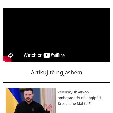
Artikuj të ngjashëm
Zelensky shkarkon
ambasadorët në Shqipëri,
Kroaci dhe Mal të Zi