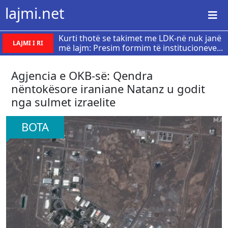
lajmi.net
Kurti thotë se takimet me LDK-në nuk janë
LAJMI I RI
më lajm: Presim formim të institucioneve...
Agjencia e OKB-së: Qendra
nëntokësore iraniane Natanz u godit
nga sulmet izraelite
BOTA