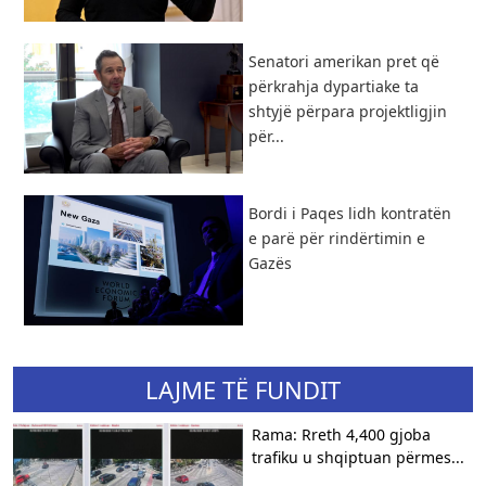
Senatori amerikan pret që
përkrahja dypartiake ta
shtyjë përpara projektligjin
për...
Bordi i Paqes lidh kontratën
e parë për rindërtimin e
Gazës
LAJME TË FUNDIT
Rama: Rreth 4,400 gjoba
trafiku u shqiptuan përmes...