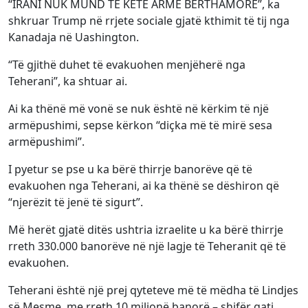
“IRANI NUK MUND TË KETË ARMË BËRTHAMORE”, ka
shkruar Trump në rrjete sociale gjatë kthimit të tij nga
Kanadaja në Uashington.
“Të gjithë duhet të evakuohen menjëherë nga
Teherani”, ka shtuar ai.
Ai ka thënë më vonë se nuk është në kërkim të një
armëpushimi, sepse kërkon “diçka më të mirë sesa
armëpushimi”.
I pyetur se pse u ka bërë thirrje banorëve që të
evakuohen nga Teherani, ai ka thënë se dëshiron që
“njerëzit të jenë të sigurt”.
Më herët gjatë ditës ushtria izraelite u ka bërë thirrje
rreth 330.000 banorëve në një lagje të Teheranit që të
evakuohen.
Teherani është një prej qyteteve më të mëdha të Lindjes
së Mesme, me rreth 10 milionë banorë – shifër gati