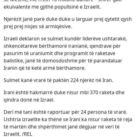
ekuivalente me gjithë popullsinë e Izraelit.
Njerëzit janë parë duke duke u larguar prej qytetit qysh
prej prej nisjes së armiqësive.
Izraeli deklaron se sulmet kundër liderëve ushtarakë,
shkencëtarëve bërthamorë iranianë, qendrave për
pasurim të uraniumit dhe programit të raketave
balistike, janë të domosdoshme për të parandaluar
Iranin që të ketë armë bërthamore.
Sulmet kanë vrarë të paktën 224 njerëz në Iran.
Irani është hakmarrë duke nisur mbi 370 raketa dhe
qindra donë në Izrael.
Deri më tani është raportuar për 24 persona të vrarë.
Ushtria izraelite ka thënë se Irani ka nisur raketa të reja
të martën dhe shpërthimet janë dëgjuar në veri të
Izraelit. /REL