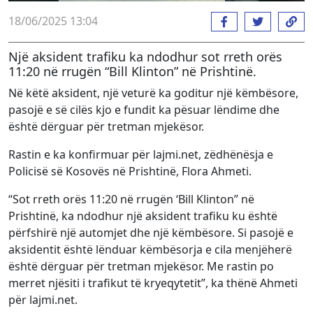
18/06/2025 13:04
Një aksident trafiku ka ndodhur sot rreth orës
11:20 në rrugën “Bill Klinton” në Prishtinë.
Në këtë aksident, një veturë ka goditur një këmbësore,
pasojë e së cilës kjo e fundit ka pësuar lëndime dhe
është dërguar për tretman mjekësor.
Rastin e ka konfirmuar për lajmi.net, zëdhënësja e
Policisë së Kosovës në Prishtinë, Flora Ahmeti.
“Sot rreth orës 11:20 në rrugën ‘Bill Klinton” në
Prishtinë, ka ndodhur një aksident trafiku ku është
përfshirë një automjet dhe një këmbësore. Si pasojë e
aksidentit është lënduar këmbësorja e cila menjëherë
është dërguar për tretman mjekësor. Me rastin po
merret njësiti i trafikut të kryeqytetit”, ka thënë Ahmeti
për lajmi.net.