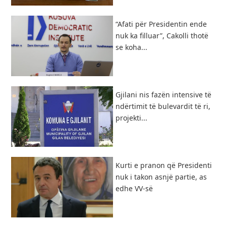
“Afati për Presidentin ende
nuk ka filluar”, Cakolli thotë
se koha...
Gjilani nis fazën intensive të
ndërtimit të bulevardit të ri,
projekti...
Kurti e pranon që Presidenti
nuk i takon asnjë partie, as
edhe VV-së