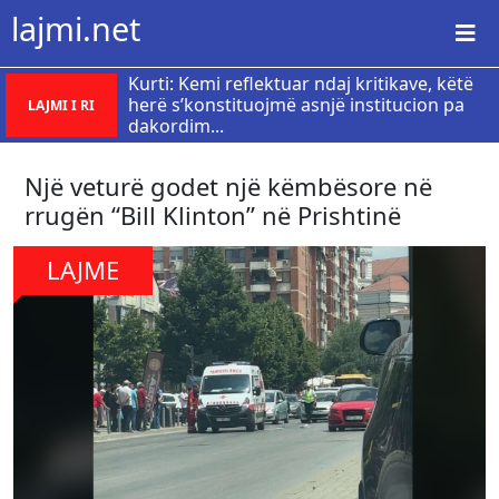
lajmi.net
Kurti: Kemi reflektuar ndaj kritikave, këtë
herë s’konstituojmë asnjë institucion pa
LAJMI I RI
dakordim...
Një veturë godet një këmbësore në
rrugën “Bill Klinton” në Prishtinë
LAJME