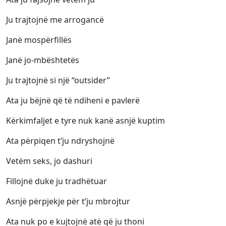
Ju trajtojnë me arrogancë
Janë mospërfillës
Janë jo-mbështetës
Ju trajtojnë si një “outsider”
Ata ju bëjnë që të ndiheni e pavlerë
Kërkimfaljet e tyre nuk kanë asnjë kuptim
Ata përpiqen t’ju ndryshojnë
Vetëm seks, jo dashuri
Fillojnë duke ju tradhëtuar
Asnjë përpjekje për t’ju mbrojtur
Ata nuk po e kujtojnë atë që ju thoni