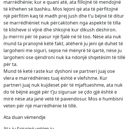
marrëdhënie; kur e quani atë, ata fillojnë të mendojnë
të kthehen së bashku. Mos lejoni që ata të përfitojnë
një përfitim kaq të madh prej jush dhe t’u bëjnë të ditur
se marrëdhëniet nuk përcaktohen nga aspekte të tilla
të klisheve si vijnë dhe shkojnë kur dikush dëshiron.
Ju merrni për të pasur një fjalë në të too. Nëse ata nuk
mund ta pranojnë këtë fakt, atëherë ju jeni që duhet të
largoheni me siguri, sepse në mënyrë të qartë, nëse ju
largoheni ose qëndroni nuk ka ndonjë shqetësim të tillë
për ta.
Mund të ketë raste kur dyshoni se partneri juaj ose
vlera e marrëdhënies tuaj është e vlefshme. Kur
partneri juaj nuk kujdeset për të mjaftueshme, ata nuk
do të bëjnë asgjë për t’ju siguruar se çdo gjë është e
mirë nëse ata janë vetë të pavendosur. Mos e humbisni
veten për një marrëdhënie të tillë.
Ata duan vëmendje
Ata ju fajsojnë vetëm ju