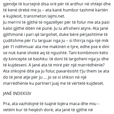
gjendje të kursejnë disa orë për të ardhur në shtëpi dhe
të kenë drekë me ju – ata kanë humbur tashmë kartën
e kujdesit, transmeton lajmi.net.
Ju merrni të gjithë të ngazëllyer për të folur me ata pasi
kaloi gjithë ditën në punë. Ju iu afroheni atyre. Ata janë
gjithmonë i pari që largohet, duke bërë përjashtime të
çuditshme për t’u larguar nga ju – si thirrja nga një mik
për t’i ndihmuar ata me makinën e tyre, edhe pse e dini
se nuk kanë shokë aq të ngushtë. Tani kombinoni këto
dy koncepte së bashku: të doni të largoheni nga ju dhe
të kujdeseni. A janë ata të mirë për një marrëdhënie?
Ata shkojnë ditë pa ju folur, pavarësisht t’ju them se ata
do të jenë atje për ju … jo se si shkon në një
marrëdhënie ku partneri juaj me të vërtetë kujdeset.
JANË INDEKSIV
Pra, ata vazhdojnë të luajnë lojëra maca dhe miu –
vetëm kur të heqësh dorë, ata janë të gjithë në