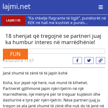
lajmi.net
“Ka shkelje flagrante të ligjit”, punëtorët në
LAJMI I RI
KEK në hall me kushtet e punës...
18 shenjat që tregojnë se partneri juaj
ka humbur interes në marrëdhënie!
FUN
14/02/2018 11:57
Janë shumë të zënë të të japin kohë
Koha, kur jepet një herë, nuk mund të kthehet.
Partnerët gjithmonë japin njëri-tjetrin në një
marrëdhënie, një mënyrë për të treguar kujdesin dhe
dashurinë e tyre për njëri-tjetrin. Nëse partneri juaj ju
tregon se ata janë shumë të zënë dhe nuk do të jenë në