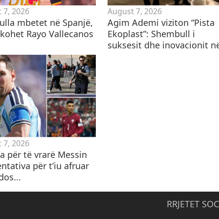
 7, 2026
August 7, 2026
lla mbetet në Spanjë,
Agim Ademi viziton “Pista
hkohet Rayo Vallecanos
Ekoplast”: Shembull i
suksesit dhe inovacionit në
 7, 2026
 për të vrarë Messin
ntativa për t’iu afruar
dos...
RRJETET SOC