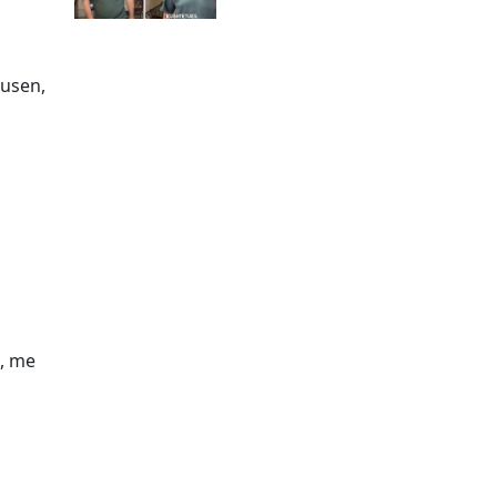
kusen,
”, me