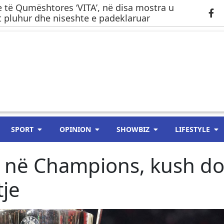
 të Qumështores ‘VITA’, në disa mostra u
 pluhur dhe niseshte e padeklaruar
SPORT
OPINION
SHOWBIZ
LIFESTYLE
e në Champions, kush d
tje