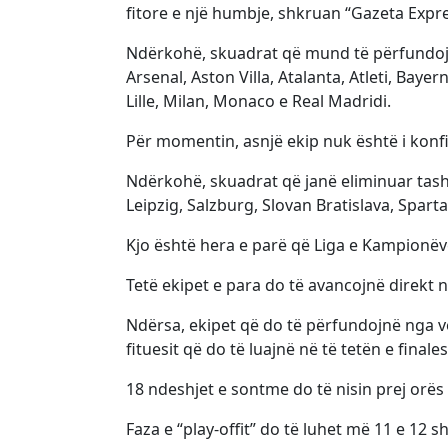
fitore e një humbje, shkruan “Gazeta Expre
Ndërkohë, skuadrat që mund të përfundojnë 
Arsenal, Aston Villa, Atalanta, Atleti, Baye
Lille, Milan, Monaco e Real Madridi.
Për momentin, asnjë ekip nuk është i konfir
Ndërkohë, skuadrat që janë eliminuar tas
Leipzig, Salzburg, Slovan Bratislava, Spar
Kjo është hera e parë që Liga e Kampionëve
Tetë ekipet e para do të avancojnë direkt në
Ndërsa, ekipet që do të përfundojnë nga ven
fituesit që do të luajnë në të tetën e finales
18 ndeshjet e sontme do të nisin prej orës 
Faza e “play-offit” do të luhet më 11 e 12 