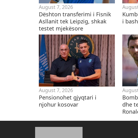
August 7, 2026
August
Dështon transferimi i Fisnik
Kumbu
Asllanit tek Leipzig, shkak
i bas
testet mjekësore
August 7, 2026
August
Pensionohet gjyqtari i
Bomba
njohur kosovar
dhe te
Ronal