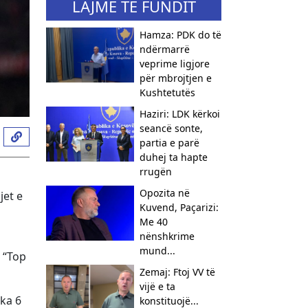
LAJME TË FUNDIT
Hamza: PDK do të
ndërmarrë
veprime ligjore
për mbrojtjen e
Kushtetutës
Haziri: LDK kërkoi
seancë sonte,
partia e parë
duhej ta hapte
rrugën
Opozita në
jet e
Kuvend, Paçarizi:
Me 40
nënshkrime
mund...
 “Top
Zemaj: Ftoj VV të
vijë e ta
 ka 6
konstituojë...