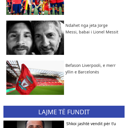
Ndahet nga jeta Jorge
Messi, babai i Lionel Messit
Befason Liverpooli, e merr
yllin e Barcelonës
LAJME TË FUNDIT
Shkoi jashtë vendit për t’u