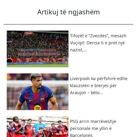
Artikuj të ngjashëm
Tifozët e “Zvezdës”, mesazh
Vuçiqit: Derisa ti e pret një
nazist,...
Liverpooli ka përfshirë edhe
klauzolën e blerjes për
Araujon – këto...
PSG arrin marrëveshje
personale me yllin e
Barcelonës