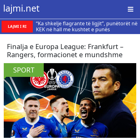
lajmi.net
“Ka shkelje flagrante të ligjit”, punëtorët në
LAJMI I RI
KEK në hall me kushtet e punës
Finalja e Europa League: Frankfurt –
Rangers, formacionet e mundshme
SPORT