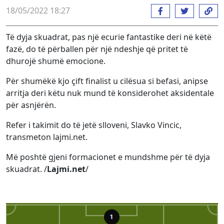
18/05/2022 18:27
Të dyja skuadrat, pas një ecurie fantastike deri në këtë
fazë, do të përballen për një ndeshje që pritet të
dhurojë shumë emocione.
Për shumëkë kjo çift finalist u cilësua si befasi, anipse
arritja deri këtu nuk mund të konsiderohet aksidentale
për asnjërën.
Refer i takimit do të jetë slloveni, Slavko Vincic,
transmeton lajmi.net.
Më poshtë gjeni formacionet e mundshme për të dyja
skuadrat. /
Lajmi.net
/