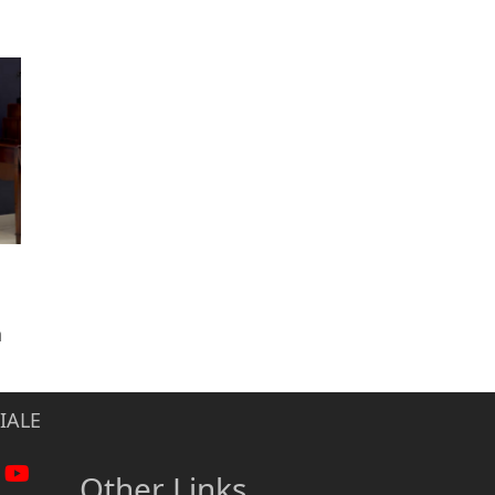
n
IALE
Other Links