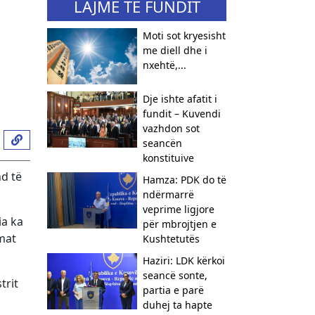
LAJME TË FUNDIT
Moti sot kryesisht
me diell dhe i
nxehtë,...
Dje ishte afatit i
fundit – Kuvendi
vazhdon sot
seancën
konstituive
d të
Hamza: PDK do të
ndërmarrë
veprime ligjore
ia ka
për mbrojtjen e
mat
Kushtetutës
Haziri: LDK kërkoi
seancë sonte,
trit
partia e parë
duhej ta hapte