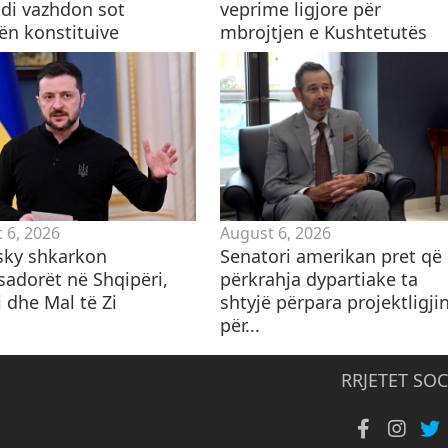
di vazhdon sot
veprime ligjore për
ën konstituive
mbrojtjen e Kushtetutës
 6, 2026
August 6, 2026
sky shkarkon
Senatori amerikan pret që
adorët në Shqipëri,
përkrahja dypartiake ta
 dhe Mal të Zi
shtyjë përpara projektligji
për...
RRJETET SOC