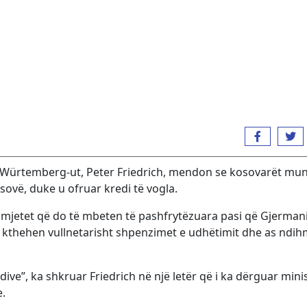
-Würtemberg-ut, Peter Friedrich, mendon se kosovarët mun
ovë, duke u ofruar kredi të vogla.
 mjetet që do të mbeten të pashfrytëzuara pasi që Gjerman
kthehen vullnetarisht shpenzimet e udhëtimit dhe as ndih
e”, ka shkruar Friedrich në një letër që i ka dërguar minis
.