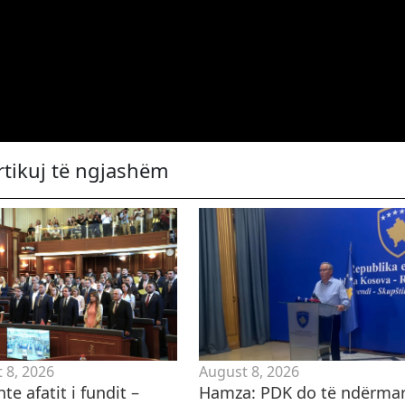
rtikuj të ngjashëm
 8, 2026
August 8, 2026
hte afatit i fundit –
Hamza: PDK do të ndërmar