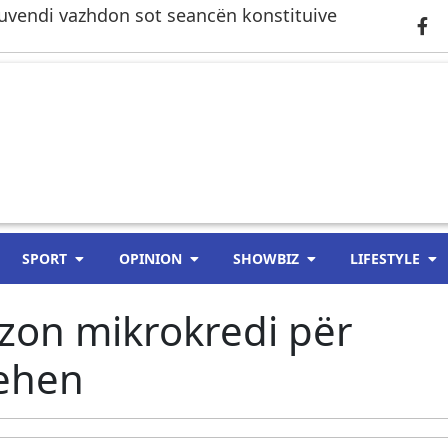
– Kuvendi vazhdon sot seancën konstituive
SPORT
OPINION
SHOWBIZ
LIFESTYLE
zon mikrokredi për
hehen