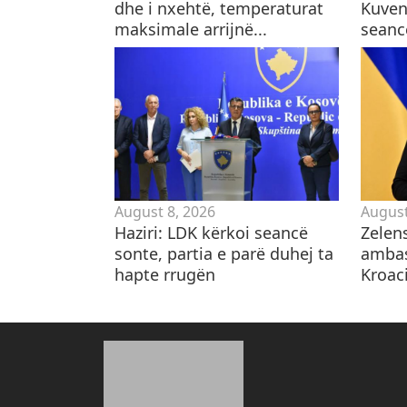
dhe i nxehtë, temperaturat
Kuven
maksimale arrijnë...
seanc
August 8, 2026
August
Haziri: LDK kërkoi seancë
Zelen
sonte, partia e parë duhej ta
ambas
hapte rrugën
Kroaci