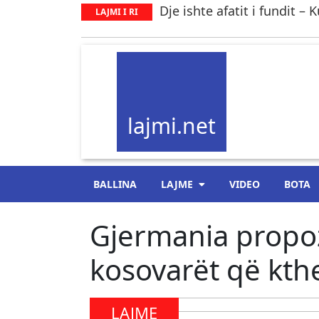
Dje ishte afatit i fundit 
LAJMI I RI
lajmi.net
BALLINA
LAJME
VIDEO
BOTA
Gjermania propo
kosovarët që kt
LAJME