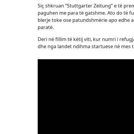
Siç shkruan “Stuttgarter Zeitung” e të pr
paguhen me para të gatshme. Ato do të fut
blerje toke ose patundshmërie apo edhe ar
paratë.
Deri në fillim të këtij viti, kur numri i re
dhe nga landet ndihma startuese në mes t