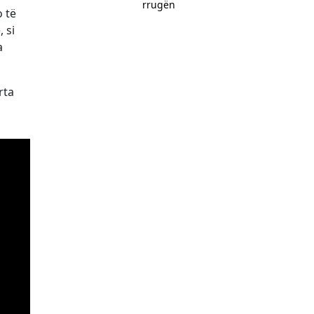
rrugën
 të
 si
a
rta