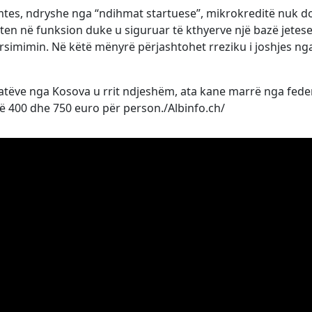
emtes, ndryshe nga “ndihmat startuese”, mikrokreditë nuk do
en në funksion duke u siguruar të kthyerve një bazë jetese,
simimin. Në këtë mënyrë përjashtohet rreziku i joshjes ng
fugjatëve nga Kosova u rrit ndjeshëm, ata kane marrë nga fede
ë 400 dhe 750 euro për person./Albinfo.ch/