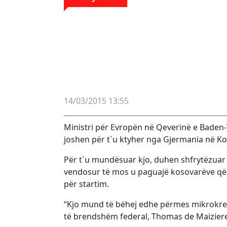
14/03/2015 13:55
Ministri për Evropën në Qeverinë e Baden
joshen për t`u ktyher nga Gjermania në Kos
Për t`u mundësuar kjo, duhen shfrytëzuar
vendosur të mos u paguajë kosovarëve që 
për startim.
“Kjo mund të bëhej edhe përmes mikrokrediv
të brendshëm federal, Thomas de Maiziere