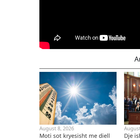
A
August 8, 2026
August
Moti sot kryesisht me diell
Dje is