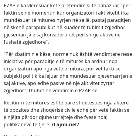
PZAP e ka vlerësuar këtë pretendim si të pabazuar, “për
faktin se në momentin kur organizatori i aktivitetit i ka
mundësuar të miturës hyrjen në sallë, pastaj paraqitjen
në skenë parapublikut në kuadër të tubimit zgjedhor,
pjesëmarrja e saj konsiderohet përfshirje aktive në
fushatë zgjedhore”.
“Për zbatimin e kësaj norme nuk është vendimtare nëse
iniciativa për paraqitje e të miturës ka ardhur nga
organizatori apo nga vetë e mitura, por vet fakti se
subjekti politik ka lejuar dhe mundësuar pjesëmarrjen e
saj aktive, apo edhe pasive në një aktivitet zyrtar
zgjedhor”, thuhet në vendimin e PZAP-së.
Recitimi i të miturës është parë shqetësues nga akterë
të opozitës dhe shoqërisë civile edhe për vetë faktin se
e njëjta përdor gjuhë urrejteje dhe fyese ndaj
politikanëve të tjerë.
/Lajmi.net/