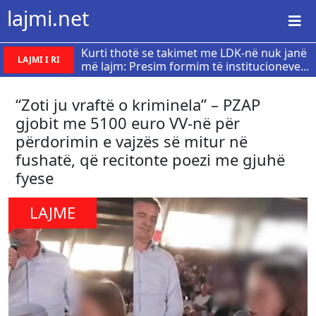
lajmi.net
Kurti thotë se takimet me LDK-në nuk janë
LAJMI I RI
më lajm: Presim formim të institucioneve...
“Zoti ju vraftë o kriminela” – PZAP
gjobit me 5100 euro VV-në për
përdorimin e vajzës së mitur në
fushatë, që recitonte poezi me gjuhë
fyese
LAJME