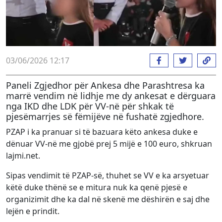
03/06/2026 12:17
Paneli Zgjedhor për Ankesa dhe Parashtresa ka
marrë vendim në lidhje me dy ankesat e dërguara
nga IKD dhe LDK për VV-në për shkak të
pjesëmarrjes së fëmijëve në fushatë zgjedhore.
PZAP i ka pranuar si të bazuara këto ankesa duke e
dënuar VV-në me gjobë prej 5 mijë e 100 euro, shkruan
lajmi.net.
Sipas vendimit të PZAP-së, thuhet se VV e ka arsyetuar
këtë duke thënë se e mitura nuk ka qenë pjesë e
organizimit dhe ka dal në skenë me dëshirën e saj dhe
lejën e prindit.