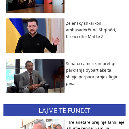
Zelensky shkarkon
ambasadorët në Shqipëri,
Kroaci dhe Mal të Zi
Senatori amerikan pret që
përkrahja dypartiake ta
shtyjë përpara projektligjin
për...
LAJME TË FUNDIT
“Tre anëtarë prej një familjeje,
shumë rëndë” ​Familja...