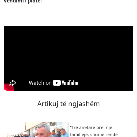
Vendimi i plotë:
Artikuj të ngjashëm
“Tre anëtarë prej një
familjeje, shumë rëndë” ​