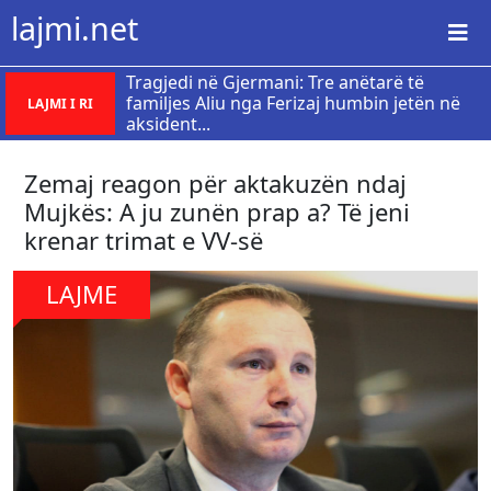
lajmi.net
Tragjedi në Gjermani: Tre anëtarë të
familjes Aliu nga Ferizaj humbin jetën në
LAJMI I RI
aksident...
Zemaj reagon për aktakuzën ndaj
Mujkës: A ju zunën prap a? Të jeni
krenar trimat e VV-së
LAJME