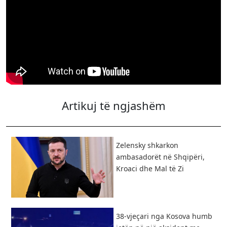
Artikuj të ngjashëm
Zelensky shkarkon
ambasadorët në Shqipëri,
Kroaci dhe Mal të Zi
38-vjeçari nga Kosova humb