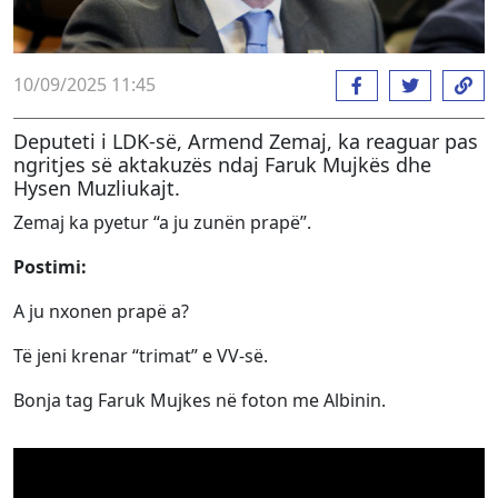
10/09/2025 11:45
Deputeti i LDK-së, Armend Zemaj, ka reaguar pas
ngritjes së aktakuzës ndaj Faruk Mujkës dhe
Hysen Muzliukajt.
Zemaj ka pyetur “a ju zunën prapë”.
Postimi:
A ju nxonen prapë a?
Të jeni krenar “trimat” e VV-së.
Bonja tag Faruk Mujkes në foton me Albinin.