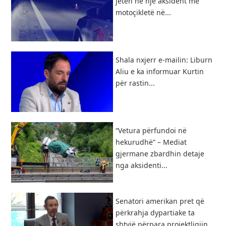
jetën në një aksident me
motoçikletë në...
Shala nxjerr e-mailin: Liburn
Aliu e ka informuar Kurtin
për rastin...
“Vetura përfundoi në
hekurudhë” – Mediat
gjermane zbardhin detaje
nga aksidenti...
Senatori amerikan pret që
përkrahja dypartiake ta
shtyjë përpara projektligjin