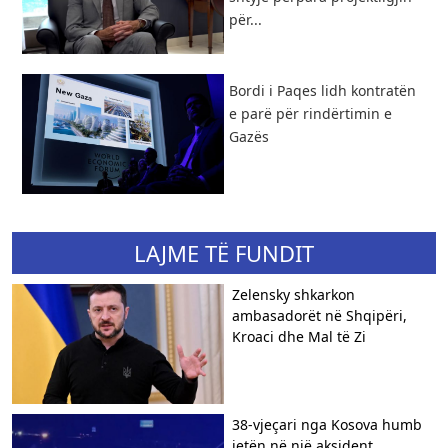
për...
Bordi i Paqes lidh kontratën
e parë për rindërtimin e
Gazës
LAJME TË FUNDIT
Zelensky shkarkon
ambasadorët në Shqipëri,
Kroaci dhe Mal të Zi
38-vjeçari nga Kosova humb
jetën në një aksident...