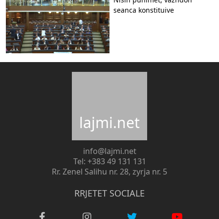
seanca konstituive
lajmi.net
info@lajmi.net
Tel: +383 49 131 131
Rr. Zenel Salihu nr. 28, zyrja nr. 5
RRJETET SOCIALE