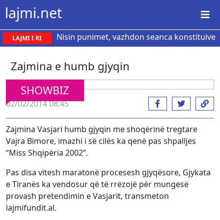
lajmi.net
Nisin punimet, vazhdon seanca konstituive
LAJMI I RI
Zajmina e humb gjyqin
SHOWBIZ
02/02/2014 08:45
Zajmina Vasjari humb gjyqin me shoqërinë tregtare
Vajra Bimore, imazhi i së cilës ka qenë pas shpalljes
“Miss Shqipëria 2002”.
Pas disa vitesh maratonë procesesh gjyqësore, Gjykata
e Tiranës ka vendosur që të rrëzojë për mungesë
provash pretendimin e Vasjarit, transmeton
lajmifundit.al.