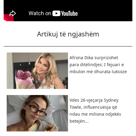
Artikuj të ngjashëm
Afrona Dika surprizohet
para ditëlindjes: I fejuari e
mbulon me dhurata luksoze
Vdes 26-vjeçarja Sydney
Towle, influencuesja që
ndau me miliona ndjekës
betejën...