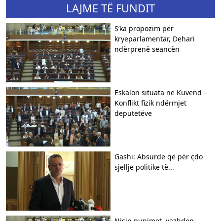
LAJME TË FUNDIT
S’ka propozim për
kryeparlamentar, Dehari
ndërprenë seancën
Eskalon situata në Kuvend –
Konflikt fizik ndërmjet
deputetëve
Gashi: Absurde që për çdo
sjellje politike të...
Nisin punimet, vazhdon