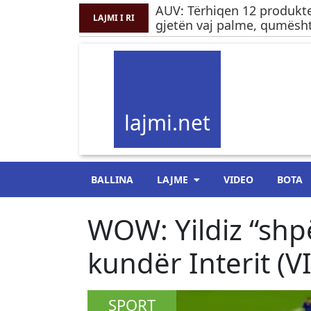
AUV: Tërhiqen 12 produkte
LAJMI I RI
gjetën vaj palme, qumësht
lajmi.net
BALLINA
LAJME
VIDEO
BOTA
WOW: Yildiz “shp
kundër Interit (
SPORT