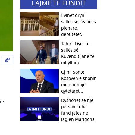
LAJME TË FUNDIT
I vihet dryni
sallës së seancës
plenare,
deputetët...
Tahiri: Dyert e
sallës së
Kuvendit janë të
mbyllura
Gjini: Sonte
Kosovën e shohin
me dhimbje
qytetarët...
Dyshohet se një
he
person i dha
fund jetës në
lagjen Marigona