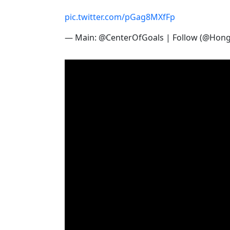
pic.twitter.com/pGag8MXfFp
— Main: @CenterOfGoals | Follow (@Hon