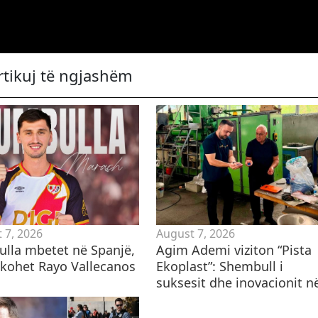
rtikuj të ngjashëm
 7, 2026
August 7, 2026
lla mbetet në Spanjë,
Agim Ademi viziton “Pista
hkohet Rayo Vallecanos
Ekoplast”: Shembull i
suksesit dhe inovacionit në