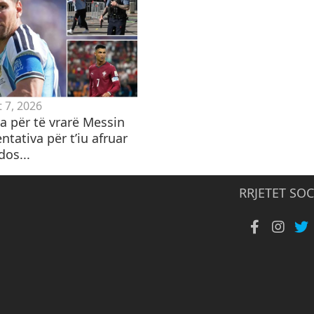
 7, 2026
 për të vrarë Messin
ntativa për t’iu afruar
dos...
RRJETET SOC