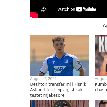
A
August 7, 2026
August
Dështon transferimi i Fisnik
Kumbu
Asllanit tek Leipzig, shkak
i bas
testet mjekësore