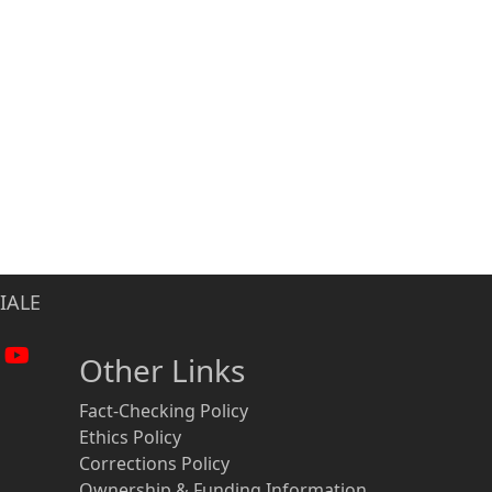
IALE
Other Links
Fact-Checking Policy
Ethics Policy
Corrections Policy
Ownership & Funding Information