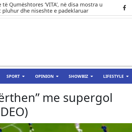
 të Qumështores ‘VITA’, në disa mostra u
 pluhur dhe niseshte e padeklaruar
SPORT
OPINION
SHOWBIZ
LIFESTYLE
ërthen” me supergol
VIDEO)