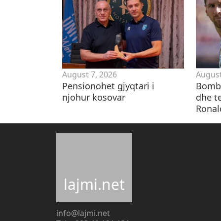
August 7, 2026
August
Pensionohet gjyqtari i
Bomba
njohur kosovar
dhe te
Ronal
lajmi.net
info@lajmi.net