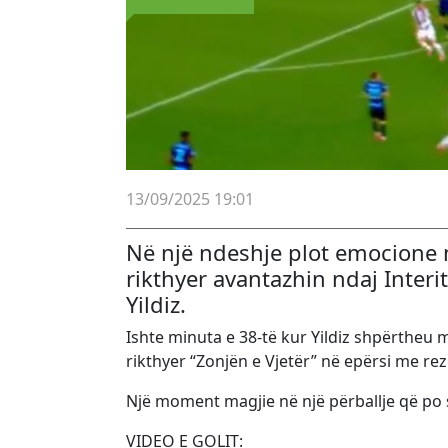
13/09/2025 19:01
Në një ndeshje plot emocione 
rikthyer avantazhin ndaj Interit
Yildiz.
Ishte minuta e 38-të kur Yildiz shpërtheu 
rikthyer “Zonjën e Vjetër” në epërsi me rezu
Një moment magjie në një përballje që po 
VIDEO E GOLIT: