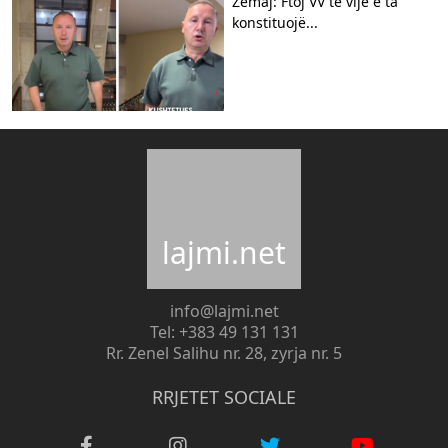
Zemaj: Ftoj VV të vijë e ta
konstituojë...
lajmi.net
info@lajmi.net
Tel: +383 49 131 131
Rr. Zenel Salihu nr. 28, zyrja nr. 5
RRJETET SOCIALE