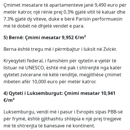
Çmimet mesatare të apartamenteve janë 9,490 euro për
metër katror, një rënie prej 0.3% gjatë vitit të kaluar dhe
7.3% gjatë dy viteve, duke e bërë Parisin performuesin
më të dobët në dhjetë vendet e para.
5) Bernë: Çmimi mesatar 9,952 €/m²
Berna është tregu më i përmbajtur i luksit në Zvicër.
Kryeqyteti federal, i famshëm për qytetin e vjetër të
listuar në UNESCO, është më pak i shtrenjtë nga katër
qytetet zvicerane në këtë renditje, megjithëse çmimet
mbeten afër 10,000 euro për metër katror.
4) Qyteti i Luksemburgut: Çmimi mesatar 10,941
€/m²
Luksemburgu, vendi më i pasur i Evropës sipas PBB-së
për frymë, është gjithashtu shtëpia e një prej tregjeve
më të shtrenjta të banesave në kontinent.