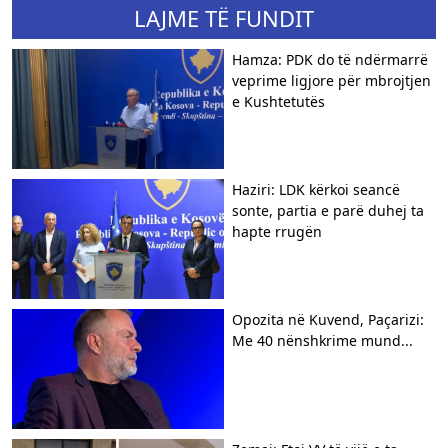
LAJME TË FUNDIT
Hamza: PDK do të ndërmarrë
veprime ligjore për mbrojtjen
e Kushtetutës
Haziri: LDK kërkoi seancë
sonte, partia e parë duhej ta
hapte rrugën
Opozita në Kuvend, Paçarizi:
Me 40 nënshkrime mund...