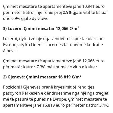
Çmimet mesatare të apartamenteve janë 10,941 euro
për metër katror, një rënie prej 0.9% gjatë vitit të kaluar
dhe 6.9% gjatë dy viteve.
3) Luzern: Çmimi mesatar 12,066 €/m²
Luzerni, qyteti zë një nga vendet më spektakolare në
Evropë, aty ku Liqeni i Lucernës takohet me kodrat e
Alpeve.
Çmimet mesatare të apartamenteve janë 12,066 euro
për metër katror, 7.3% më shumë se vitin e kaluar.
2) Gjenevë: Çmimi mesatar 16,819 €/m²
Pozicioni i Gjenevës pranë kryesimit të renditjes
pasqyron kërkesën e qëndrueshme nga një nga tregjet
më të pasura të punës në Evropë. Çmimet mesatare të
apartamenteve janë 16,819 euro për metër katror, 3.4%.