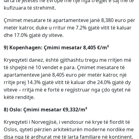
larta të jetesës në Evropë me një nga tregjet e saj më të
kufizuara të strehimit.
Çmimet mesatare të apartamenteve janë 8,380 euro për
metër katror, duke u rritur me 7.2% gjatë vitit të kaluar
dhe 17.0% gjatë dy viteve.
9) Kopenhagen: Çmimi mesatar 8,405 €/m²
Kryeqyteti danez, është gjithashtu tregu me rritjen më
të shpejtë në 10 vendet e para. Çmimet mesatare të
apartamenteve janë 8,405 euro për metër katror, një
rritje prej 14.3% gjatë vitit të kaluar dhe 24.0% gjatë dy
viteve – rritja më e fortë e regjistruar nga çdo qytet në
këtë renditje.
8) Oslo: Çmimi mesatar €9,332/m²
Kryeqyteti i Norvegjisë, i vendosur në krye të fiordit të
Oslos, qyteti përzien arkitekturën moderne nordike me
disa nga të ardhurat më të larta familjare në kontinent.