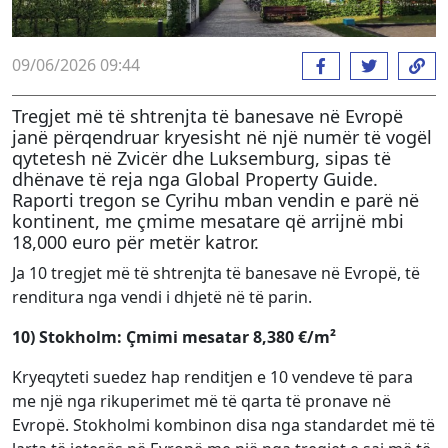
09/06/2026 09:44
Tregjet më të shtrenjta të banesave në Evropë
janë përqendruar kryesisht në një numër të vogël
qytetesh në Zvicër dhe Luksemburg, sipas të
dhënave të reja nga Global Property Guide.
Raporti tregon se Cyrihu mban vendin e parë në
kontinent, me çmime mesatare që arrijnë mbi
18,000 euro për metër katror.
Ja 10 tregjet më të shtrenjta të banesave në Evropë, të
renditura nga vendi i dhjetë në të parin.
10) Stokholm: Çmimi mesatar 8,380 €/m²
Kryeqyteti suedez hap renditjen e 10 vendeve të para
me një nga rikuperimet më të qarta të pronave në
Evropë. Stokholmi kombinon disa nga standardet më të