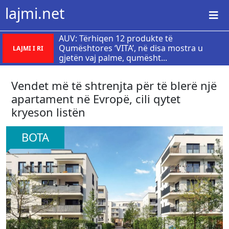
lajmi.net
AUV: Tërhiqen 12 produkte të
Qumështores ‘VITA’, në disa mostra u
LAJMI I RI
gjetën vaj palme, qumësht...
Vendet më të shtrenjta për të blerë një
apartament në Evropë, cili qytet
kryeson listën
BOTA