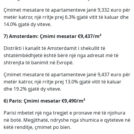
Çmimet mesatare të apartamenteve janë 9,332 euro për
metër katror, një rritje prej 6.3% gjatë vitit të kaluar dhe
14.0% gjatë dy viteve.
7) Amsterdam: Çmimi mesatar €9,437/m²
Distrikti i kanalit të Amsterdamit i shekullit të
shtatëmbëdhjetë është bërë një nga adresat më të
shtrenjta të banimit në Evropë.
Çmimet mesatare të apartamenteve janë 9,437 euro për
metër katror, një rritje prej 13.0% gjatë vitit të kaluar
dhe 19.2% gjatë dy viteve.
6) Paris: Çmimi mesatar €9,490/m²
Parisi mbetet një nga tregjet e pronave më të njohura
në botë. Megjithatë, ndryshe nga shumica e qyteteve në
këtë renditje, çmimet po bien.