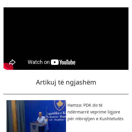
Artikuj të ngjashëm
Hamza: PDK do të
ndërmarrë veprime ligjore
për mbrojtjen e Kushtetutës