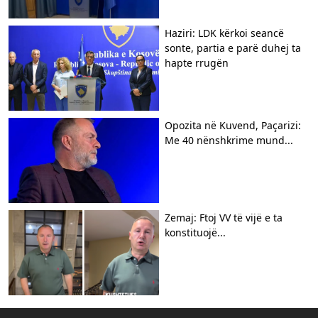
Haziri: LDK kërkoi seancë
sonte, partia e parë duhej ta
hapte rrugën
Opozita në Kuvend, Paçarizi:
Me 40 nënshkrime mund...
Zemaj: Ftoj VV të vijë e ta
konstituojë...