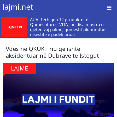
lajmi.net
AUV: Tërhiqen 12 produkte të
Qumështores ‘VITA’, në disa mostra u
LAJMI I RI
gjetën vaj palme, qumësht pluhur dhe
niseshte e padeklaruar
Vdes në QKUK i riu që ishte
aksidentuar në Dubravë të Istogut
LAJME