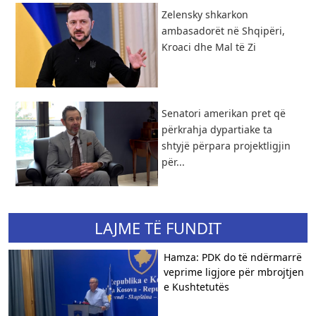
Zelensky shkarkon
ambasadorët në Shqipëri,
Kroaci dhe Mal të Zi
Senatori amerikan pret që
përkrahja dypartiake ta
shtyjë përpara projektligjin
për...
LAJME TË FUNDIT
Hamza: PDK do të ndërmarrë
veprime ligjore për mbrojtjen
e Kushtetutës