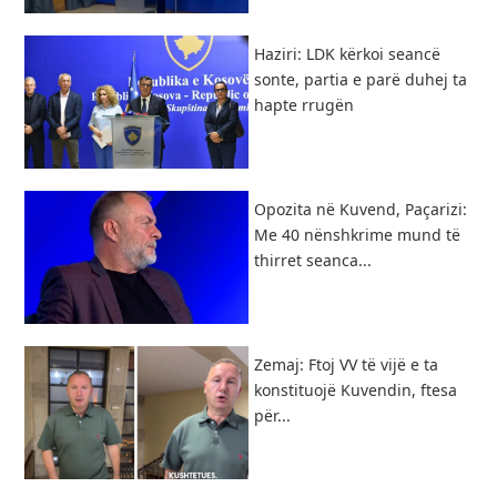
Haziri: LDK kërkoi seancë
sonte, partia e parë duhej ta
hapte rrugën
Opozita në Kuvend, Paçarizi:
Me 40 nënshkrime mund të
thirret seanca...
Zemaj: Ftoj VV të vijë e ta
konstituojë Kuvendin, ftesa
për...