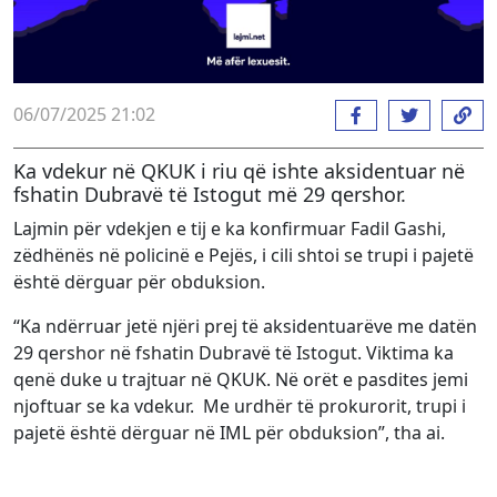
06/07/2025 21:02
Ka vdekur në QKUK i riu që ishte aksidentuar në
fshatin Dubravë të Istogut më 29 qershor.
Lajmin për vdekjen e tij e ka konfirmuar Fadil Gashi,
zëdhënës në policinë e Pejës, i cili shtoi se trupi i pajetë
është dërguar për obduksion.
“Ka ndërruar jetë njëri prej të aksidentuarëve me datën
29 qershor në fshatin Dubravë të Istogut. Viktima ka
qenë duke u trajtuar në QKUK. Në orët e pasdites jemi
njoftuar se ka vdekur. Me urdhër të prokurorit, trupi i
pajetë është dërguar në IML për obduksion”, tha ai.