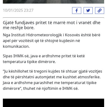
10/01/2025 23:27
Gjatë fundjavës pritet të marrë mot i vranët dhe
me reshje bore.
Nga Instituti Hidrometeorologjik i Kosovës është bërë
apel për vozitësit që të shtojnë kujdesin në
komunikacion.
Sipas IHMK-së, java e ardhshme pritet të ketë
temperatura tipike dimërore.
“Ju këshillohet të tregoni kujdes të shtuar gjatë vozitjes
dhe të përshtatni automjetet me kushtet atmosferike.
Java e ardhshme parashihet me temperaturat tipike
dimërore”, thuhet në njoftimin e IHMK-së.