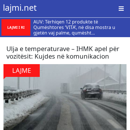
lajmi.net
AUV: Tërhiqen 12 produkte të
Qumështores ‘VITA’, në disa mostra u
LAJMI I RI
gjetën vaj palme, qumësht...
Ulja e temperaturave – IHMK apel për
vozitësit: Kujdes në komunikacion
LAJME