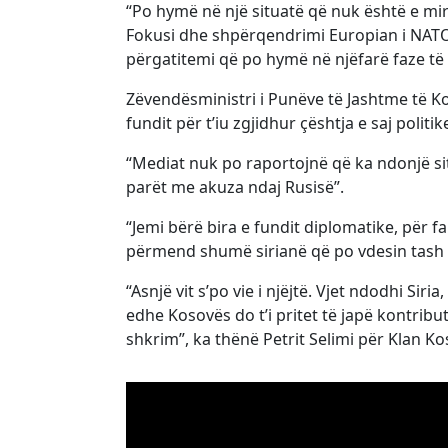
“Po hymë në një situatë që nuk është e mir
Fokusi dhe shpërqendrimi Europian i NATO
përgatitemi që po hymë në njëfarë faze të
Zëvendësministri i Punëve të Jashtme të Ko
fundit për t’iu zgjidhur çështja e saj politik
“Mediat nuk po raportojnë që ka ndonjë s
parët me akuza ndaj Rusisë”.
“Jemi bërë bira e fundit diplomatike, për 
përmend shumë sirianë që po vdesin tash e
“Asnjë vit s’po vie i njëjtë. Vjet ndodhi Si
edhe Kosovës do t’i pritet të japë kontri
shkrim”, ka thënë Petrit Selimi për Klan Ko