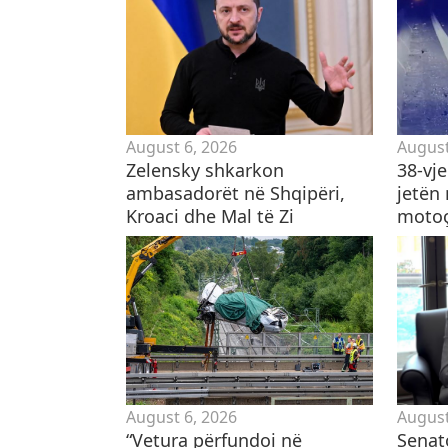
August 6, 2026
August
Zelensky shkarkon
38-vj
ambasadorët në Shqipëri,
jetën
Kroaci dhe Mal të Zi
motoçi
August 6, 2026
August
“Vetura përfundoi në
Senat