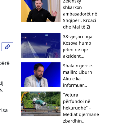
Zelensky
shkarkon
ambasadorët në
Shqipëri, Kroaci
dhe Mal të Zi
38-vjeçari nga
Kosova humb
jetën në një
aksident...
 bërë
Shala nxjerr e-
mailin: Liburn
Aliu e ka
ij
informuar...
ë.
“Vetura
përfundoi në
hekurudhë” –
risa
Mediat gjermane
zbardhin...