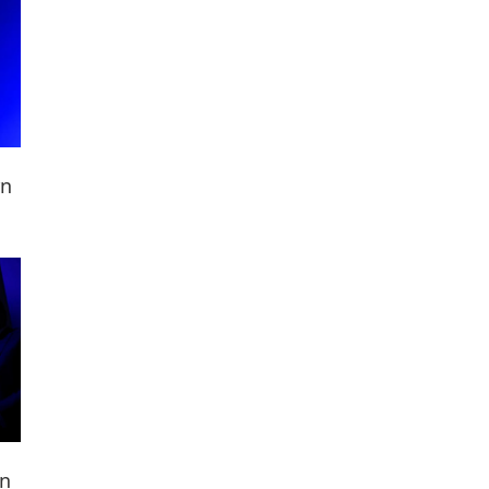
rn
ën