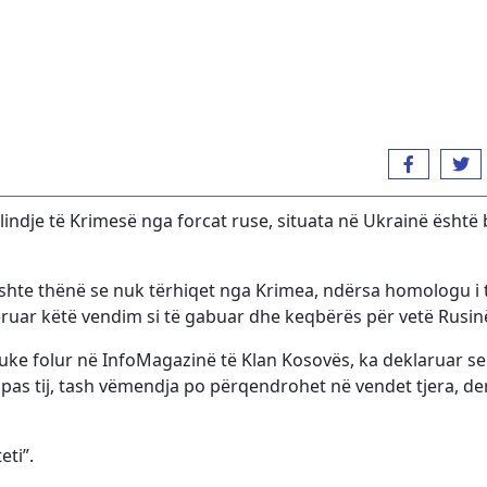
lindje të Krimesë nga forcat ruse, situata në Ukrainë është
kishte thënë se nuk tërhiqet nga Krimea, ndërsa homologu i t
ruar këtë vendim si të gabuar dhe keqbërës për vetë Rusin
 duke folur në InfoMagazinë të Klan Kosovës, ka deklaruar se
sipas tij, tash vëmendja po përqendrohet në vendet tjera, de
eti”.