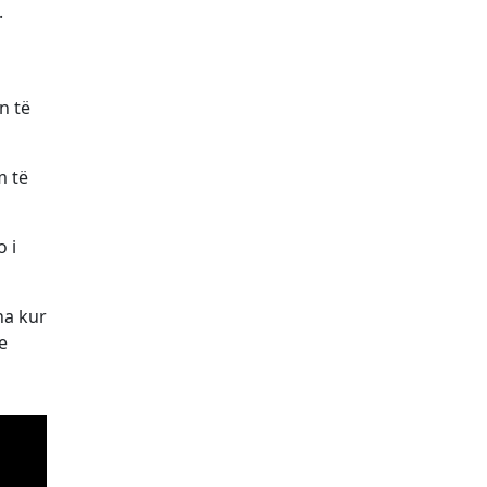
.
n të
m të
 i
ha kur
e