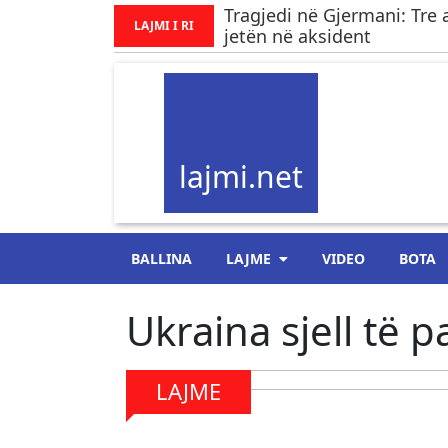
Tragjedi në Gjermani: Tre 
LAJMI I RI
jetën në aksident
lajmi.net
BALLINA
LAJME
VIDEO
BOTA
Ukraina sjell të 
LAJME