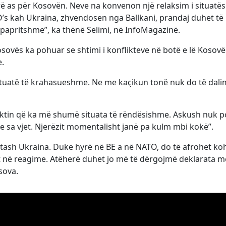
ë as për Kosovën. Neve na konvenon një relaksim i situatës
’s kah Ukraina, zhvendosen nga Ballkani, prandaj duhet të
 papritshme”, ka thënë Selimi, në InfoMagazinë.
sovës ka pohuar se shtimi i konflikteve në botë e lë Kosovë
e.
ituatë të krahasueshme. Ne me kaçikun tonë nuk do të dali
faktin që ka më shumë situata të rëndësishme. Askush nuk po
 sa vjet. Njerëzit momentalisht janë pa kulm mbi kokë”.
ria, tash Ukraina. Duke hyrë në BE a në NATO, do të afrohet ko
but në reagime. Atëherë duhet jo më të dërgojmë deklarata m
sova.