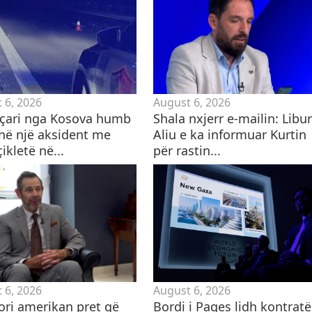
 6, 2026
August 6, 2026
eçari nga Kosova humb
Shala nxjerr e-mailin: Libu
 në një aksident me
Aliu e ka informuar Kurtin
kletë në...
për rastin...
 6, 2026
August 6, 2026
ori amerikan pret që
Bordi i Paqes lidh kontrat