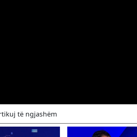
rtikuj të ngjashëm