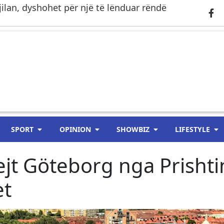
ilan, dyshohet për një të lënduar rëndë
SPORT
OPINION
SHOWBIZ
LIFESTYLE
ejt Göteborg nga Prishti
et