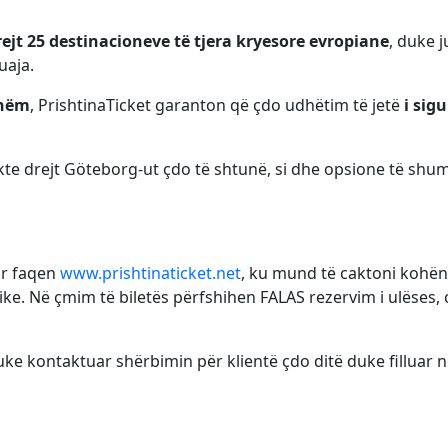
ejt 25 destinacioneve të tjera kryesore evropiane
, duke j
uaja.
shëm
, PrishtinaTicket garanton që çdo udhëtim të jetë
i sigu
ekte drejt Göteborg-ut çdo të shtunë, si dhe opsione të shu
ur faqen
www.prishtinaticket.net
, ku mund të caktoni kohën
e. Në çmim të biletës përfshihen FALAS rezervim i ulëses,
uke kontaktuar shërbimin për klientë çdo ditë duke filluar 