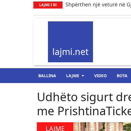
Shpërthen një veturë në Gj
LAJMI I RI
lajmi.net
BALLINA
LAJME
VIDEO
BOTA
Udhëto sigurt dr
me PrishtinaTick
LAJME