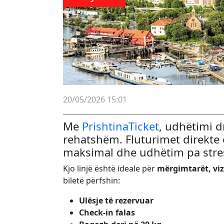
20/05/2026 15:01
Me
PrishtinaTicket
, udhëtimi d
rehatshëm. Fluturimet direkte o
maksimal dhe udhëtim pa stre
Kjo linjë është ideale për
mërgimtarët, viz
biletë përfshin:
Ulësje të rezervuar
Check-in falas