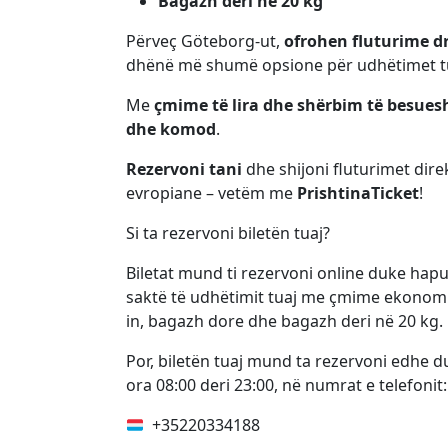
Bagazh deri në 20 kg
Përveç Göteborg-ut,
ofrohen fluturime dr
dhënë më shumë opsione për udhëtimet t
Me
çmime të lira dhe shërbim të besue
dhe komod
.
Rezervoni tani
dhe shijoni fluturimet dir
evropiane – vetëm me
PrishtinaTicket
!
Si ta rezervoni biletën tuaj?
Biletat mund ti rezervoni online duke hap
saktë të udhëtimit tuaj me çmime ekonomik
in, bagazh dore dhe bagazh deri në 20 kg.
Por, biletën tuaj mund ta rezervoni edhe d
ora 08:00 deri 23:00, në numrat e telefonit:
+35220334188