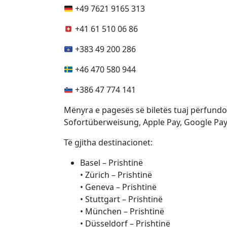
+49 7621 9165 313
+41 61 510 06 86
+383 49 200 286
+46 470 580 944
+386 47 774 141
Mënyra e pagesës së biletës tuaj përfundo
Sofortüberweisung, Apple Pay, Google Pay,
Të gjitha destinacionet:
Basel – Prishtinë
• Zürich – Prishtinë
• Geneva – Prishtinë
• Stuttgart – Prishtinë
• München – Prishtinë
• Düsseldorf – Prishtinë