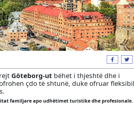
rejt
Göteborg-ut
bëhet i thjeshtë dhe i
frohen çdo të shtunë, duke ofruar fleksibil
s.
itat familjare apo udhëtimet turistike dhe profesionale
.