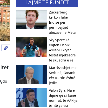
LAJME TË FUNDIT
Zuckerberg i
kërkon falje
Indisë për
përmbajtjet
abuzive në Meta
Sky Sport: Të
enjtën Fisnik
Asllani i kryen
testet mjekësore
te skuadra e re
itet
Marrëveshjet me
Serbinë, Gorani:
Për Kurtin është
 Çdo
jetike...
Valon Syla: Na e
dijmë që s’i kanë
numrat, te AAK-ja
është çelësi