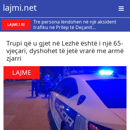
lajmi.net
Tre persona lëndohen në një aksident
LAJMI I RI
trafiku në Prilep të Deçanit...
Trupi që u gjet në Lezhë është i një 65-
vjeçari, dyshohet të jetë vrarë me armë
zjarri
LAJME