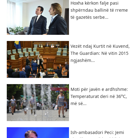
Hoxha kërkon falje pasi
shpërndau ballinë të rreme
të gazetës serbe...
Vezët ndaj Kurtit në Kuvend,
The Guardian: Në vitin 2015
ngjashëm...
Moti për javën e ardhshme:
Temperaturat deri në 36°C,
më së...
Ish-ambasadori Peci: Jemi