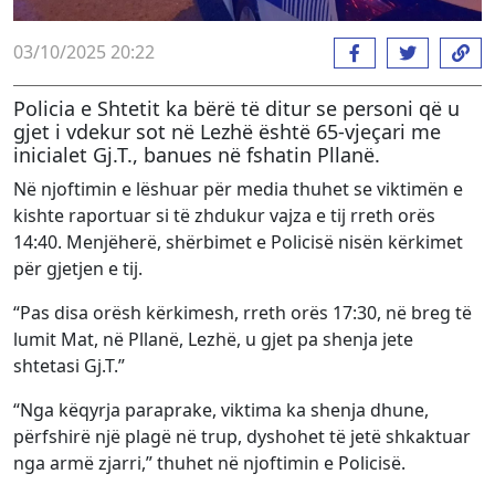
03/10/2025 20:22
Policia e Shtetit ka bërë të ditur se personi që u
gjet i vdekur sot në Lezhë është 65-vjeçari me
inicialet Gj.T., banues në fshatin Pllanë.
Në njoftimin e lëshuar për media thuhet se viktimën e
kishte raportuar si të zhdukur vajza e tij rreth orës
14:40. Menjëherë, shërbimet e Policisë nisën kërkimet
për gjetjen e tij.
“Pas disa orësh kërkimesh, rreth orës 17:30, në breg të
lumit Mat, në Pllanë, Lezhë, u gjet pa shenja jete
shtetasi Gj.T.”
“Nga këqyrja paraprake, viktima ka shenja dhune,
përfshirë një plagë në trup, dyshohet të jetë shkaktuar
nga armë zjarri,” thuhet në njoftimin e Policisë.