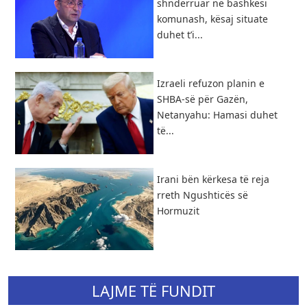
shndërruar në bashkësi
komunash, kësaj situate
duhet t’i...
Izraeli refuzon planin e
SHBA-së për Gazën,
Netanyahu: Hamasi duhet
të...
​Irani bën kërkesa të reja
rreth Ngushticës së
Hormuzit
LAJME TË FUNDIT