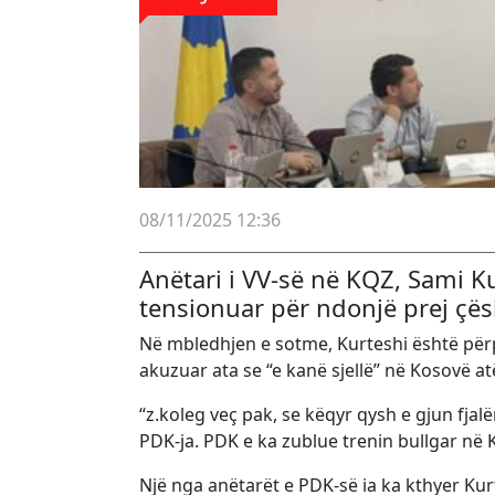
08/11/2025 12:36
Anëtari i VV-së në KQZ, Sami K
tensionuar për ndonjë prej çësh
Në mbledhjen e sotme, Kurteshi është përp
akuzuar ata se “e kanë sjellë” në Kosovë atë 
“z.koleg veç pak, se këqyr qysh e gjun fjal
PDK-ja. PDK e ka zublue trenin bullgar në 
Një nga anëtarët e PDK-së ia ka kthyer Kurt