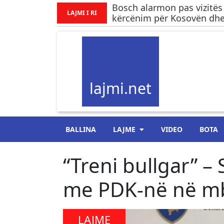
Bosch alarmon pas vizitës
LAJMI I RI
kërcënim për Kosovën dhe.
lajmi.net
BALLINA
LAJME
VIDEO
BOTA
“Treni bullgar” –
me PDK-në në mb
LAJME