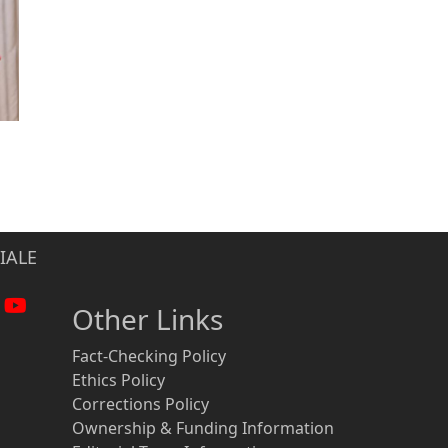
IALE
Other Links
Fact-Checking Policy
Ethics Policy
Corrections Policy
Ownership & Funding Information