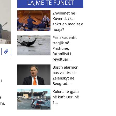
LAJME TË FUNDIT
Zhvillimet në
Kuvend, çka
shkruan mediat e
huaja?
Pas aksidentit
tragjik në
Prishtinë,
futbollisti i
revoltuar:...
Bosch alarmon
pas vizitës së
Zelenskyt në
i
Beograd:...
Kolona të gjata
a
në kufi: Deri në
1...
hi.