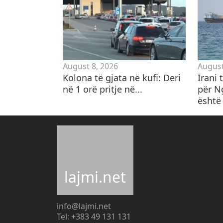
August 8, 2026
August
Kolona të gjata në kufi: Deri
Irani
në 1 orë pritje në...
për N
është 
lajmi.net
info@lajmi.net
Tel: +383 49 131 131