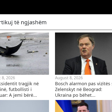
rtikuj të ngjashëm
 8, 2026
August 8, 2026
sidentit tragjik në
Bosch alarmon pas vizitës 
inë, futbollisti i
Zelenskyt në Beograd:
uar: A jemi bërë...
Ukraina po bëhet...