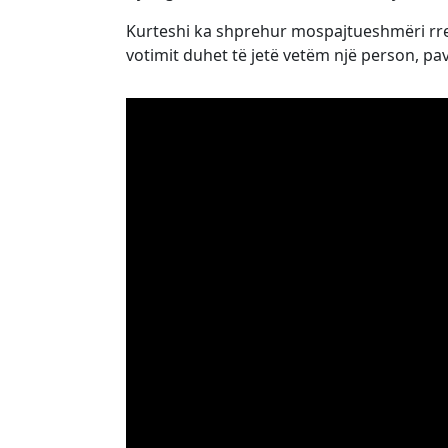
Kurteshi ka shprehur mospajtueshmëri rreth 
votimit duhet të jetë vetëm një person, pav