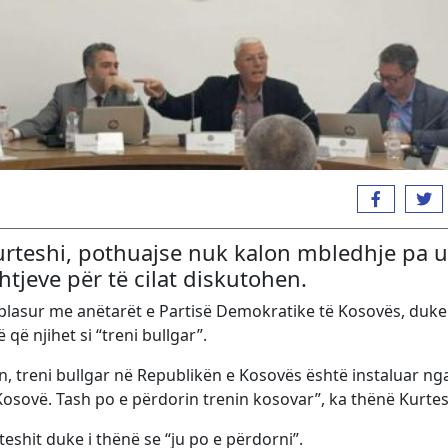
urteshi, pothuajse nuk kalon mbledhje pa u
tjeve për të cilat diskutohen.
lasur me anëtarët e Partisë Demokratike të Kosovës, duke 
që njihet si “treni bullgar”.
ën, treni bullgar në Republikën e Kosovës është instaluar ng
Kosovë. Tash po e përdorin trenin kosovar”, ka thënë Kurtes
eshit duke i thënë se “ju po e përdorni”.