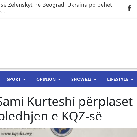
 së Zelenskyt në Beograd: Ukraina po bëhet
..
SPORT
OPINION
SHOWBIZ
LIFESTYLE
 Sami Kurteshi përplaset
ledhjen e KQZ-së