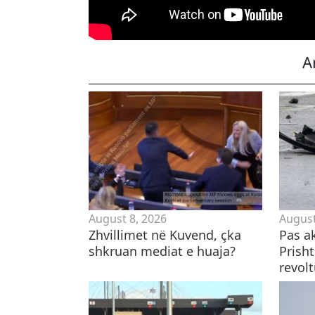
A
August 8, 2026
August
Zhvillimet në Kuvend, çka
Pas ak
shkruan mediat e huaja?
Prisht
revolt