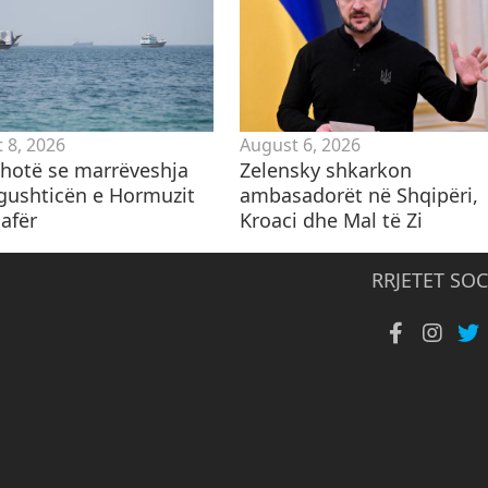
 8, 2026
August 6, 2026
 thotë se marrëveshja
Zelensky shkarkon
gushticën e Hormuzit
ambasadorët në Shqipëri,
afër
Kroaci dhe Mal të Zi
RRJETET SOC