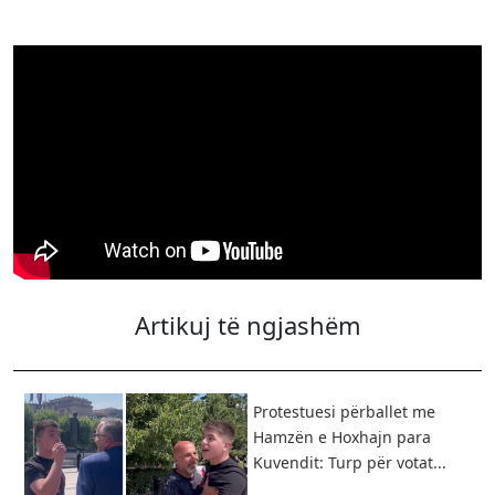
Artikuj të ngjashëm
Protestuesi përballet me
Hamzën e Hoxhajn para
Kuvendit: Turp për votat...