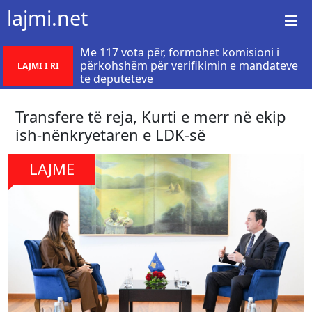
lajmi.net
Me 117 vota për, formohet komisioni i
përkohshëm për verifikimin e mandateve
LAJMI I RI
të deputetëve
Transfere të reja, Kurti e merr në ekip
ish-nënkryetaren e LDK-së
LAJME