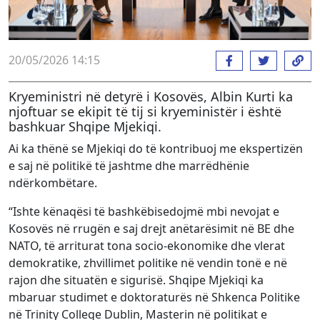
20/05/2026 14:15
Kryeministri në detyrë i Kosovës, Albin Kurti ka
njoftuar se ekipit të tij si kryeministër i është
bashkuar Shqipe Mjekiqi.
Ai ka thënë se Mjekiqi do të kontribuoj me ekspertizën
e saj në politikë të jashtme dhe marrëdhënie
ndërkombëtare.
“Ishte kënaqësi të bashkëbisedojmë mbi nevojat e
Kosovës në rrugën e saj drejt anëtarësimit në BE dhe
NATO, të arriturat tona socio-ekonomike dhe vlerat
demokratike, zhvillimet politike në vendin tonë e në
rajon dhe situatën e sigurisë. Shqipe Mjekiqi ka
mbaruar studimet e doktoraturës në Shkenca Politike
në Trinity College Dublin, Masterin në politikat e