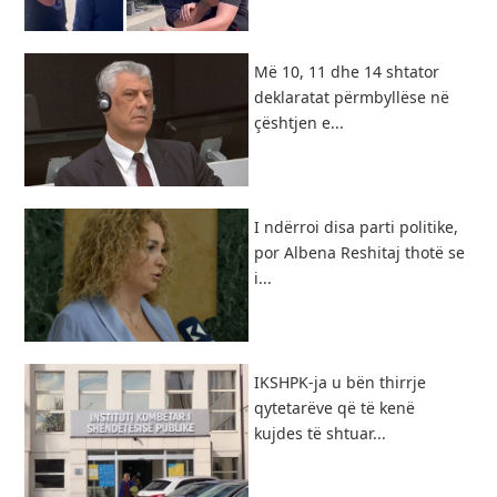
Më 10, 11 dhe 14 shtator
deklaratat përmbyllëse në
çështjen e...
I ndërroi disa parti politike,
por Albena Reshitaj thotë se
i...
IKSHPK-ja u bën thirrje
qytetarëve që të kenë
kujdes të shtuar...