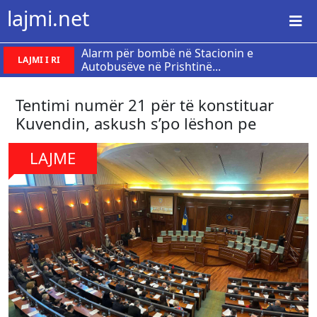
lajmi.net
Alarm për bombë në Stacionin e
LAJMI I RI
Autobusëve në Prishtinë...
Tentimi numër 21 për të konstituar
Kuvendin, askush s’po lëshon pe
LAJME