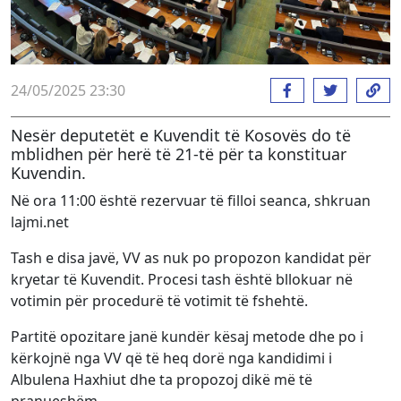
24/05/2025 23:30
Nesër deputetët e Kuvendit të Kosovës do të
mblidhen për herë të 21-të për ta konstituar
Kuvendin.
Në ora 11:00 është rezervuar të filloi seanca, shkruan
lajmi.net
Tash e disa javë, VV as nuk po propozon kandidat për
kryetar të Kuvendit. Procesi tash është bllokuar në
votimin për procedurë të votimit të fshehtë.
Partitë opozitare janë kundër kësaj metode dhe po i
kërkojnë nga VV që të heq dorë nga kandidimi i
Albulena Haxhiut dhe ta propozoj dikë më të