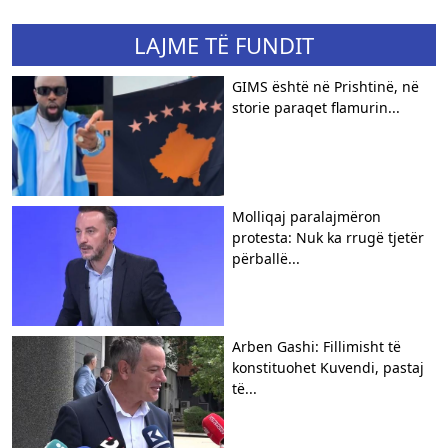
LAJME TË FUNDIT
GIMS është në Prishtinë, në
storie paraqet flamurin...
Molliqaj paralajmëron
protesta: Nuk ka rrugë tjetër
përballë...
Arben Gashi: Fillimisht të
konstituohet Kuvendi, pastaj
të...