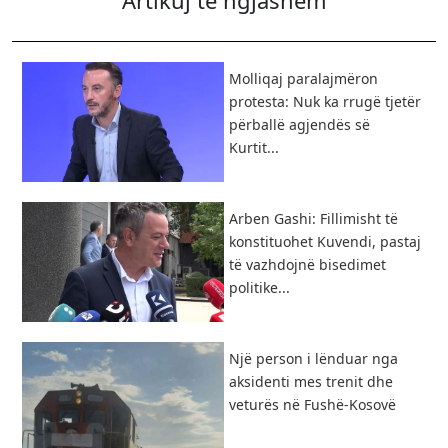
Artikuj të ngjashëm
Molliqaj paralajmëron
protesta: Nuk ka rrugë tjetër
përballë agjendës së
Kurtit...
Arben Gashi: Fillimisht të
konstituohet Kuvendi, pastaj
të vazhdojnë bisedimet
politike...
Një person i lënduar nga
aksidenti mes trenit dhe
veturës në Fushë-Kosovë