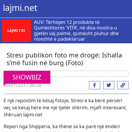
lajmi.net
AUV: Tërhiqen 12 produkte të
Qumështores ‘VITA’, në disa mostra u
LAJMI I RI
gjetën vaj palme, qumësht pluhur dhe
niseshte e padeklaruar
Stresi publikon foto me drogë: Ishalla
s’më fusin në burg (Foto)
SHOWBIZ
06/01/2017 08:58
E një repostim të kësaj fotoje, Stresi e ka bërë përsëri
veç se kësaj here me një tjetër shkrim, mjaft interesant,
shkruan lajmi.net
Reperi nga Shqipëria, ka thënë se ka parë një ëndërr