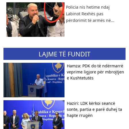
Policia nis hetime ndaj
Labinot Rexhës pas
përdorimit të armës në...
LAJME TË FUNDIT
Hamza: PDK do të ndërmarrë
veprime ligjore për mbrojtjen
e Kushtetutës
Haziri: LDK kërkoi seancë
sonte, partia e parë duhej ta
hapte rrugën