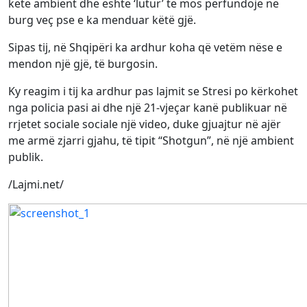
këtë ambient dhe është ‘lutur’ të mos përfundojë në
burg veç pse e ka menduar këtë gjë.
Sipas tij, në Shqipëri ka ardhur koha që vetëm nëse e
mendon një gjë, të burgosin.
Ky reagim i tij ka ardhur pas lajmit se Stresi po kërkohet
nga policia pasi ai dhe një 21-vjeçar kanë publikuar në
rrjetet sociale sociale një video, duke gjuajtur në ajër
me armë zjarri gjahu, të tipit “Shotgun”, në një ambient
publik.
/Lajmi.net/