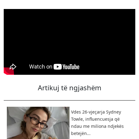
Artikuj të ngjashëm
Vdes 26-vjeçarja Sydney
Towle, influencuesja që
ndau me miliona ndjekës
betejën...