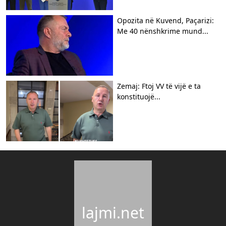
Opozita në Kuvend, Paçarizi:
Me 40 nënshkrime mund...
Zemaj: Ftoj VV të vijë e ta
konstituojë...
lajmi.net