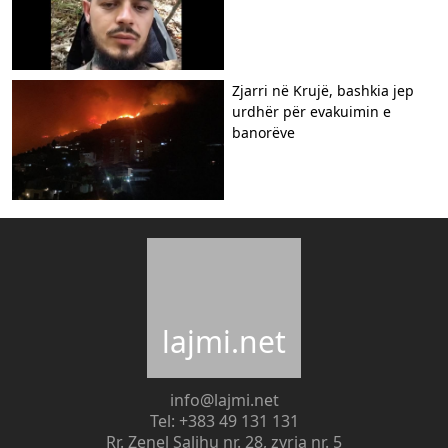
Zjarri në Krujë, bashkia jep
urdhër për evakuimin e
banorëve
lajmi.net
info@lajmi.net
Tel: +383 49 131 131
Rr. Zenel Salihu nr. 28, zyrja nr. 5