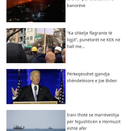
banorëve
“Ka shkelje flagrante të
ligjit”, punëtorët në KEK në
hall me...
Përkeqësohet gjendja
shëndetësore e Joe Biden
Irani thotë se marrëveshja
për Ngushticën e Hormuzit
është afër