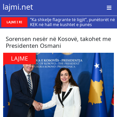
lajmi.net
“Ka shkelje flagrante të ligjit”, punëtorët në
LAJMI I RI
KEK në hall me kushtet e punës
Sorensen nesër në Kosovë, takohet me
Presidenten Osmani
LAJME