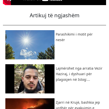
Artikuj të ngjashëm
Parashikimi i motit për
nesër
Lajmërohet nga arratia Vezir
Haziraj, i dyshuari për
plagosjen në Istog:...
Zjarri në Krujë, bashkia jep
urdhër për evakuimin e