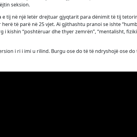
ëjtin seksion.
ij në një letër drejtuar gjyqtarit para dënimit të tij tetori
 herë të parë në 25 vjet. Ai gjithashtu pranoi se ishte “hum
 i kishin “poshtëruar dhe thyer zemrën”, “mentalisht, fizik
rsion i ri i imi u rilind. Burgu ose do të të ndryshojë ose do 