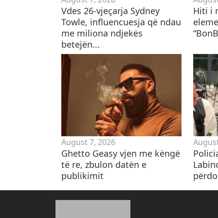
Vdes 26-vjeçarja Sydney
Hiti i
Towle, influencuesja që ndau
eleme
me miliona ndjekës
“BonB
betejën...
August 7, 2026
August
Ghetto Geasy vjen me këngë
Polici
të re, zbulon datën e
Labin
publikimit
përdor