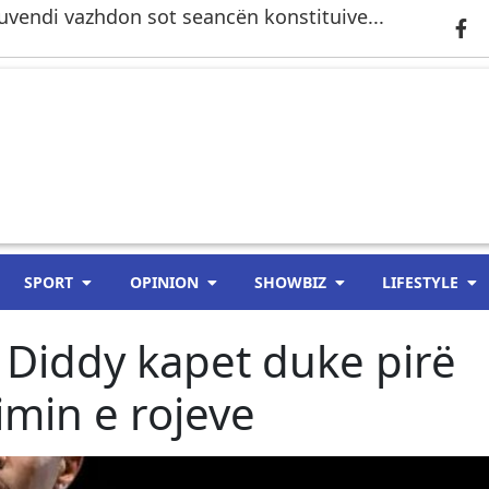
 Kuvendi vazhdon sot seancën konstituive...
SPORT
OPINION
SHOWBIZ
LIFESTYLE
 Diddy kapet duke pirë
imin e rojeve