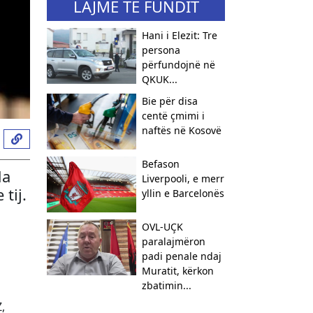
LAJME TË FUNDIT
Hani i Elezit: Tre
persona
përfundojnë në
QKUK...
Bie për disa
centë çmimi i
naftës në Kosovë
Befason
da
Liverpooli, e merr
tij.
yllin e Barcelonës
OVL-UÇK
paralajmëron
padi penale ndaj
Muratit, kërkon
zbatimin...
,