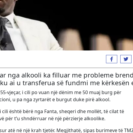
ruar nga alkooli ka filluar me probleme bren
ku ai u transferua së fundmi me kërkesën e 
5-vjeçar, i cili po vuan një dënim me 50 muaj burg për
ioni, u pa nga zyrtarët e burgut duke pirë alkool.
cili është bërë nga Fanta, sheqeri dhe mollët, të cilat të
ë për t’u shndërruar në një përzierje alkoolike.
sur atë në një krah tjetër. Megjithatë, sipas burimeve të TMZ