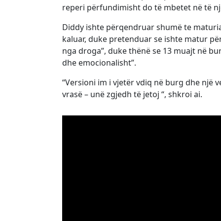
reperi përfundimisht do të mbetet në të nj
Diddy ishte përqendruar shumë te maturia e t
kaluar, duke pretenduar se ishte matur për
nga droga”, duke thënë se 13 muajt në burg
dhe emocionalisht”.
“Versioni im i vjetër vdiq në burg dhe një ve
vrasë – unë zgjedh të jetoj “, shkroi ai.