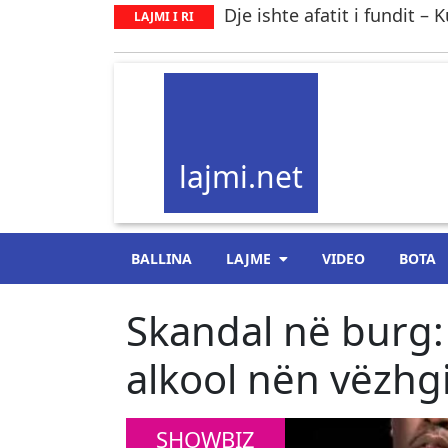
Dje ishte afatit i fundit –
LAJMI I RI
lajmi.net
BALLINA
LAJME
VIDEO
BOTA
Skandal në burg:
alkool nën vëzhg
SHOWBIZ