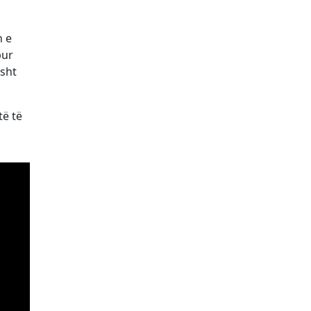
n e
bur
isht
të të