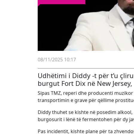
08/11/2025 10:17
Udhëtimi i Diddy -t për t’u çli
burgut Fort Dix në New Jersey, 
Sipas TMZ, reperi dhe producenti muzikor 5
transportimin e grave për qëllime prostituc
Diddy thuhet se kishte në posedim alkool, i 
burgosurit i lënë të fermentohen për dy jav
Pas incidentit, kishte plane për ta zhvendo