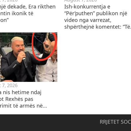
 një dekade, Era rikthen
Ish-konkurrentja e
ntin ikonik të
“Për’puthen” publikon një
on”
video nga varrezat,
shpërthejnë komentet: “Të.
 7, 2026
a nis hetime ndaj
ot Rexhës pas
imit të armës në...
RRJETET SOC