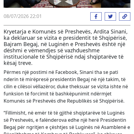
08/07/2026 22:01
Kryetarja e Komunës së Preshevës, Ardita Sinani,
ka deklaruar se vizita e presidentit të Shqipërisë,
Bajram Begaj, në Luginën e Preshevës është një
dëshmi e vëmendjes së vazhdueshme
institucionale të Shqipërisë ndaj shqiptarëve të
kësaj treve.
Përmes një postimi në Facebook, Sinani tha se pati
nderin të mirëpresë presidentin Begaj në një takim, të
cilin e cilësoi vëllazëror, duke theksuar se vizita ishte në
funksion të forcimit të bashkëpunimit ndërmjet
Komunës së Preshevës dhe Republikës së Shqipërisë.
“Fillimisht, në emër të të gjithë shqiptarëve të Luginës
së Preshevës, e falënderova edhe një herë Presidentin
Begaj për ngritjen e çështjes së Luginës në Asamblenë e