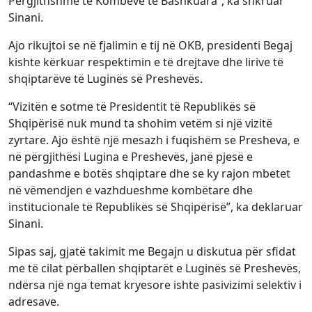
Përgjithshme të Kombeve të Bashkuara”, ka shkruar
Sinani.
Ajo rikujtoi se në fjalimin e tij në OKB, presidenti Begaj
kishte kërkuar respektimin e të drejtave dhe lirive të
shqiptarëve të Luginës së Preshevës.
“Vizitën e sotme të Presidentit të Republikës së
Shqipërisë nuk mund ta shohim vetëm si një vizitë
zyrtare. Ajo është një mesazh i fuqishëm se Presheva, e
në përgjithësi Lugina e Preshevës, janë pjesë e
pandashme e botës shqiptare dhe se ky rajon mbetet
në vëmendjen e vazhdueshme kombëtare dhe
institucionale të Republikës së Shqipërisë”, ka deklaruar
Sinani.
Sipas saj, gjatë takimit me Begajn u diskutua për sfidat
me të cilat përballen shqiptarët e Luginës së Preshevës,
ndërsa një nga temat kryesore ishte pasivizimi selektiv i
adresave.