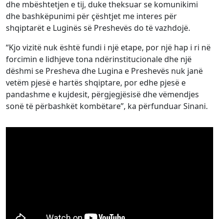
dhe mbështetjen e tij, duke theksuar se komunikimi
dhe bashkëpunimi për çështjet me interes për
shqiptarët e Luginës së Preshevës do të vazhdojë.
“Kjo vizitë nuk është fundi i një etape, por një hap i ri në
forcimin e lidhjeve tona ndërinstitucionale dhe një
dëshmi se Presheva dhe Lugina e Preshevës nuk janë
vetëm pjesë e hartës shqiptare, por edhe pjesë e
pandashme e kujdesit, përgjegjësisë dhe vëmendjes
sonë të përbashkët kombëtare”, ka përfunduar Sinani.