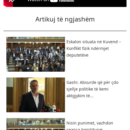
Artikuj të ngjashëm
Eskalon situata në Kuvend –
Konflikt fizik ndërmjet
deputetëve
Gashi: Absurde që për çdo
sjellje politike të kemi
aktgjykim të...
Nisin punimet, vazhdon
seanca konstituive