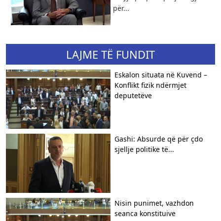
për...
LAJME TË FUNDIT
Eskalon situata në Kuvend –
Konflikt fizik ndërmjet
deputetëve
Gashi: Absurde që për çdo
sjellje politike të...
Nisin punimet, vazhdon
seanca konstituive