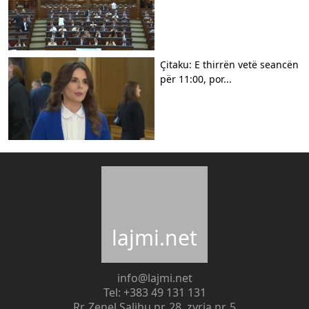
Çitaku: E thirrën vetë seancën
për 11:00, por...
lajmi.net
info@lajmi.net
Tel: +383 49 131 131
Rr. Zenel Salihu nr. 28, zyrja nr. 5