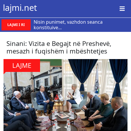
lajmi.net
Nisin punimet, vazhdon seanca
LAJMI I RI
konstituive...
Sinani: Vizita e Begajt në Preshevë,
mesazh i fuqishëm i mbështetjes
LAJME