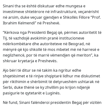
Sinani tha se është diskutuar edhe mungesa e
investimeve shtetërore në infrastrukturë, veçanërisht
në arsim, duke veçuar gjendjen e Shkollës Fillore “Prof.
Ibrahim Kelmendi” në Preshevë.
“Kërkova nga Presidenti Begaj që, përmes autoritetit të
Tij, të vazhdojë avokimin pranë institucioneve
ndërkombëtare dhe autoriteteve në Beograd, në
mënyrë që kjo shkollë të mos mbetet më në harresë e
neglizhencë, por të marrë vëmendjen që meriton”, ka
shkruar kryetarja e Preshevës.
Ajo bëri të ditur se në takim ka ngritur edhe
shqetësimet e të rinjve shqiptarë lidhur me diskutimet
për rikthimin e shërbimit të detyrueshëm ushtarak në
Serbi, duke thënë se ky zhvillim po krijon ndjenjë
pasigurie te qytetarët e Luginës.
Në fund, Sinani falënderoi presidentin Begaj për vizitën