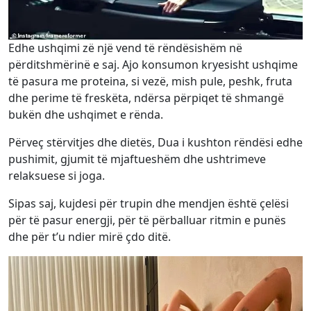
Edhe ushqimi zë një vend të rëndësishëm në
përditshmërinë e saj. Ajo konsumon kryesisht ushqime
të pasura me proteina, si vezë, mish pule, peshk, fruta
dhe perime të freskëta, ndërsa përpiqet të shmangë
bukën dhe ushqimet e rënda.
Përveç stërvitjes dhe dietës, Dua i kushton rëndësi edhe
pushimit, gjumit të mjaftueshëm dhe ushtrimeve
relaksuese si joga.
Sipas saj, kujdesi për trupin dhe mendjen është çelësi
për të pasur energji, për të përballuar ritmin e punës
dhe për t’u ndier mirë çdo ditë.