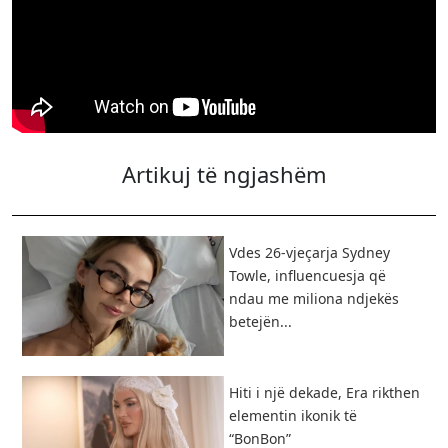
Artikuj të ngjashëm
Vdes 26-vjeçarja Sydney
Towle, influencuesja që
ndau me miliona ndjekës
betejën...
Hiti i një dekade, Era rikthen
elementin ikonik të
“BonBon”