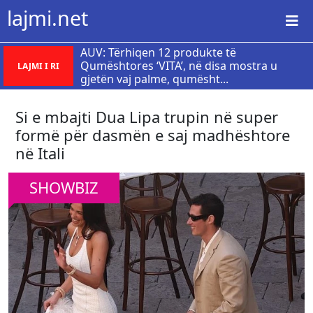
lajmi.net
AUV: Tërhiqen 12 produkte të
Qumështores ‘VITA’, në disa mostra u
LAJMI I RI
gjetën vaj palme, qumësht...
Si e mbajti Dua Lipa trupin në super
formë për dasmën e saj madhështore
në Itali
SHOWBIZ