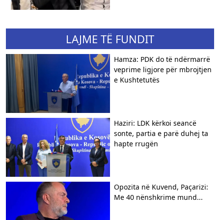
LAJME TË FUNDIT
Hamza: PDK do të ndërmarrë
veprime ligjore për mbrojtjen
e Kushtetutës
Haziri: LDK kërkoi seancë
sonte, partia e parë duhej ta
hapte rrugën
Opozita në Kuvend, Paçarizi:
Me 40 nënshkrime mund...