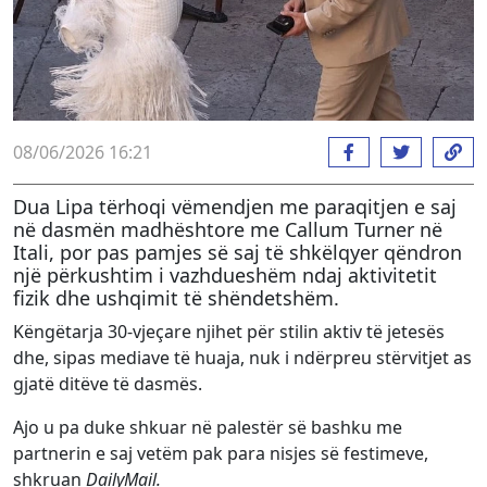
08/06/2026 16:21
Dua Lipa tërhoqi vëmendjen me paraqitjen e saj
në dasmën madhështore me Callum Turner në
Itali, por pas pamjes së saj të shkëlqyer qëndron
një përkushtim i vazhdueshëm ndaj aktivitetit
fizik dhe ushqimit të shëndetshëm.
Këngëtarja 30-vjeçare njihet për stilin aktiv të jetesës
dhe, sipas mediave të huaja, nuk i ndërpreu stërvitjet as
gjatë ditëve të dasmës.
Ajo u pa duke shkuar në palestër së bashku me
partnerin e saj vetëm pak para nisjes së festimeve,
shkruan
DailyMail.