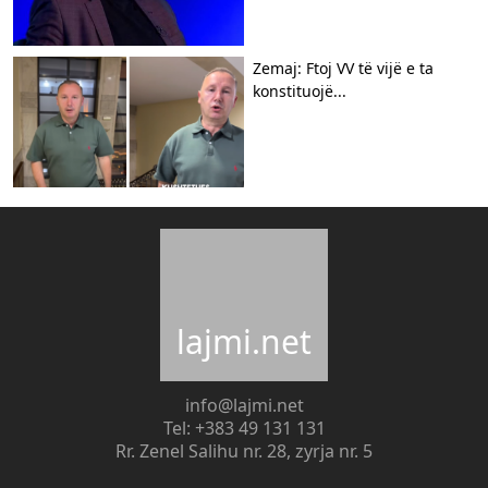
Zemaj: Ftoj VV të vijë e ta
konstituojë...
lajmi.net
info@lajmi.net
Tel: +383 49 131 131
Rr. Zenel Salihu nr. 28, zyrja nr. 5