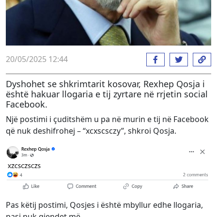
20/05/2025 12:44
Dyshohet se shkrimtarit kosovar, Rexhep Qosja i
është hakuar llogaria e tij zyrtare në rrjetin social
Facebook.
Një postimi i çuditshëm u pa në murin e tij në Facebook
që nuk deshifrohej – “xcxscsczy”, shkroi Qosja.
Pas këtij postimi, Qosjes i është mbyllur edhe llogaria,
pasi nuk gjendet më.