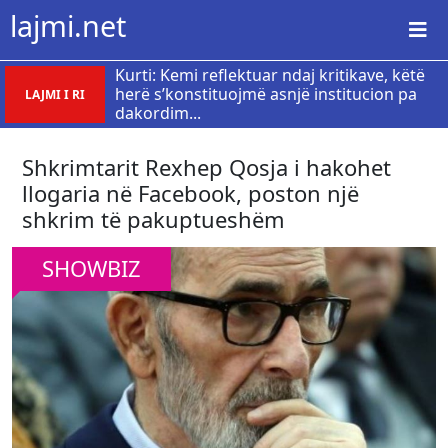
lajmi.net
Kurti: Kemi reflektuar ndaj kritikave, këtë
herë s’konstituojmë asnjë institucion pa
LAJMI I RI
dakordim...
Shkrimtarit Rexhep Qosja i hakohet
llogaria në Facebook, poston një
shkrim të pakuptueshëm
SHOWBIZ