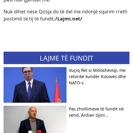
Nuk dihet nëse Qosja do të del me ndonjë sqarim rreth
postimit të tij të fundit
./Lajmi.net/
LAJME TË FUNDIT
​Vuçiq flet si Millosheviqi, me
retorikë kundër Kosovës dhe
NATO-s
Pas zhvillimeve të fundit në
vend, Ardian Gjini...