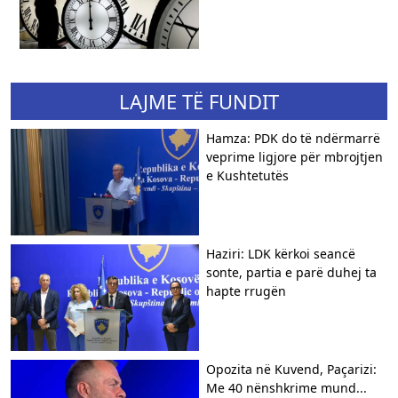
LAJME TË FUNDIT
Hamza: PDK do të ndërmarrë
veprime ligjore për mbrojtjen
e Kushtetutës
Haziri: LDK kërkoi seancë
sonte, partia e parë duhej ta
hapte rrugën
Opozita në Kuvend, Paçarizi:
Me 40 nënshkrime mund...