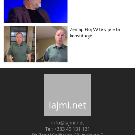
Zemaj: Ftoj VV të vijë e ta
konstituojë...
lajmi.net
info@lajmi.net
Tel: +383 49 131 131