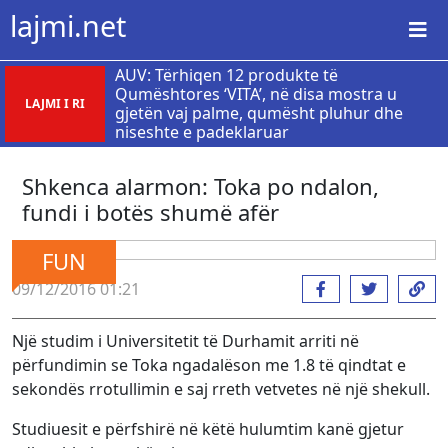
lajmi.net
AUV: Tërhiqen 12 produkte të
Qumështores ‘VITA’, në disa mostra u
LAJMI I RI
gjetën vaj palme, qumësht pluhur dhe
niseshte e padeklaruar
Shkenca alarmon: Toka po ndalon,
fundi i botës shumë afër
FUN
09/12/2016 01:21
Një studim i Universitetit të Durhamit arriti në
përfundimin se Toka ngadalëson me 1.8 të qindtat e
sekondës rrotullimin e saj rreth vetvetes në një shekull.
Studiuesit e përfshirë në këtë hulumtim kanë gjetur