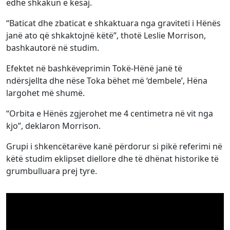
edhe shkakun e kësaj.
“Baticat dhe zbaticat e shkaktuara nga graviteti i Hënës
janë ato që shkaktojnë këtë”, thotë Leslie Morrison,
bashkautorë në studim.
Efektet në bashkëveprimin Tokë-Hënë janë të
ndërsjellta dhe nëse Toka bëhet më ‘dembele’, Hëna
largohet më shumë.
“Orbita e Hënës zgjerohet me 4 centimetra në vit nga
kjo”, deklaron Morrison.
Grupi i shkencëtarëve kanë përdorur si pikë referimi në
këtë studim eklipset diellore dhe të dhënat historike të
grumbulluara prej tyre.