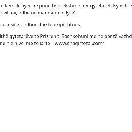
 e kemi kthyer në punë të prekshme për qytetarët. Ky është
hvilluar, edhe në mandatin e dytë”.
 procesit zgjedhor dhe të ekipit fitues:
jithë qytetarëve të Prizrenit. Bashkohuni me ne për të vazh
në një nivel më të lartë – www.shaqirtotaj.com”.