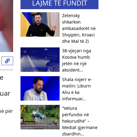
LAJME TË FUNDIT
Zelensky
shkarkon
ambasadorët në
Shqipëri, Kroaci
dhe Mal të Zi
38-vjeçari nga
Kosova humb
jetën në një
aksident...
e
Shala nxjerr e-
mailin: Liburn
suar
Aliu e ka
informuar...
“Vetura
në për
përfundoi në
hekurudhë” –
Mediat gjermane
zbardhin...