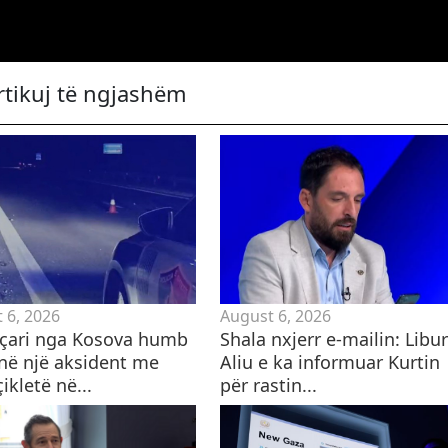
rtikuj të ngjashëm
 6, 2026
August 6, 2026
eçari nga Kosova humb
Shala nxjerr e-mailin: Libu
 në një aksident me
Aliu e ka informuar Kurtin
kletë në...
për rastin...