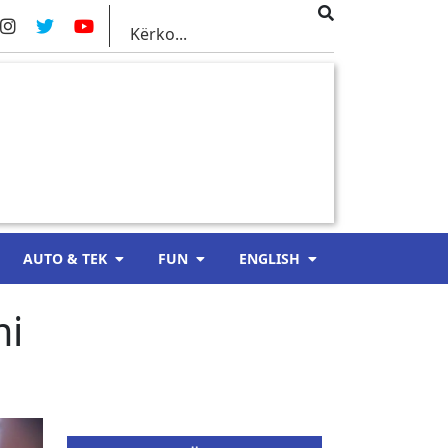
AUTO & TEK
FUN
ENGLISH
mi