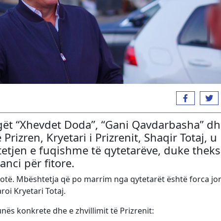
ët “Xhevdet Doda”, “Gani Qavdarbasha” dh
rizren, Kryetari i Prizrenit, Shaqir Totaj, u
tjen e fuqishme të qytetarëve, duke thek
nci për fitore.
plotë. Mbështetja që po marrim nga qytetarët është forca jo
roi Kryetari Totaj.
nës konkrete dhe e zhvillimit të Prizrenit: