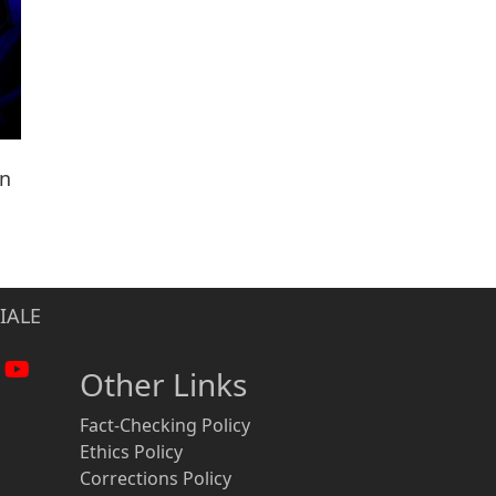
ën
IALE
Other Links
Fact-Checking Policy
Ethics Policy
Corrections Policy