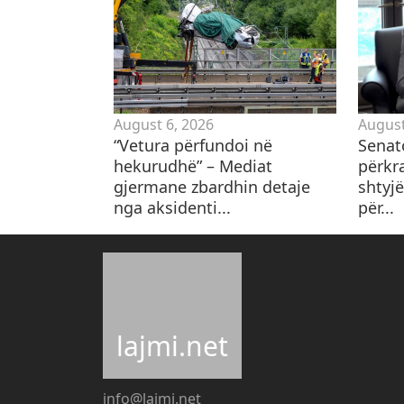
August 6, 2026
August
“Vetura përfundoi në
Senat
hekurudhë” – Mediat
përkr
gjermane zbardhin detaje
shtyjë
nga aksidenti...
për...
lajmi.net
info@lajmi.net