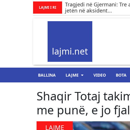
Tragjedi në Gjermani: Tre 
LAJMI I RI
jetën në aksident...
lajmi.net
BALLINA
LAJME
VIDEO
BOTA
Shaqir Totaj tak
me punë, e jo fja
LAJME