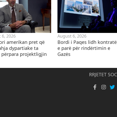
 6, 2026
August 6, 2026
ori amerikan pret që
Bordi i Paqes lidh kontrat
ahja dypartiake ta
e parë për rindërtimin e
 përpara projektligjin
Gazës
RRJETET SOC