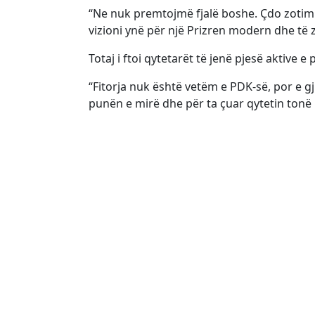
“Ne nuk premtojmë fjalë boshe. Çdo zotim
vizioni ynë për një Prizren modern dhe të z
Totaj i ftoi qytetarët të jenë pjesë aktive e
“Fitorja nuk është vetëm e PDK-së, por e g
punën e mirë dhe për ta çuar qytetin tonë 