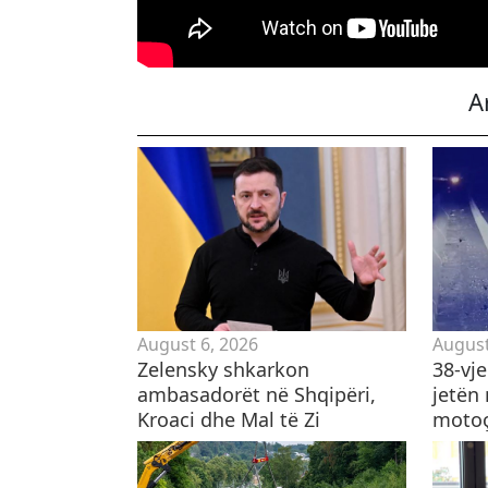
A
August 6, 2026
August
Zelensky shkarkon
38-vj
ambasadorët në Shqipëri,
jetën
Kroaci dhe Mal të Zi
motoçi