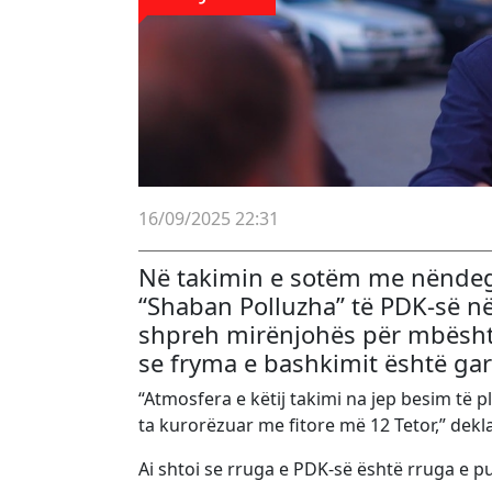
16/09/2025 22:31
Në takimin e sotëm me nëndeg
“Shaban Polluzha” të PDK-së në P
shpreh mirënjohës për mbështe
se fryma e bashkimit është gara
“Atmosfera e këtij takimi na jep besim të 
ta kurorëzuar me fitore më 12 Tetor,” dekla
Ai shtoi se rruga e PDK-së është rruga e pu