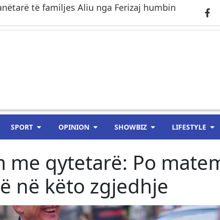
anëtarë të familjes Aliu nga Ferizaj humbin
SPORT
OPINION
SHOWBIZ
LIFESTYLE
im me qytetarë: Po mate
lë në këto zgjedhje