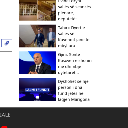
I vihet dryni
sallës së seancës
plenare,
deputetët...
Tahiri: Dyert e
sallës së
Kuvendit janë të
mbyllura
Gjini: Sonte
Kosovën e shohin
me dhimbje
qytetarët...
Dyshohet se një
person i dha
fund jetës në
lagjen Marigona
IALE