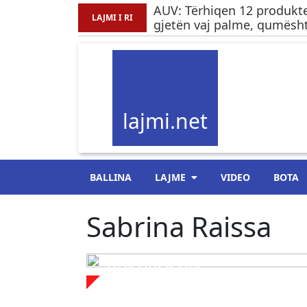
AUV: Tërhiqen 12 produkte
LAJMI I RI
gjetën vaj palme, qumësht
lajmi.net
BALLINA
LAJME
VIDEO
BOTA
Sabrina Raissa
BUKUROSHJA