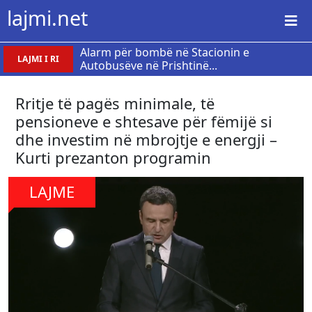
lajmi.net
Alarm për bombë në Stacionin e
LAJMI I RI
Autobusëve në Prishtinë...
Rritje të pagës minimale, të
pensioneve e shtesave për fëmijë si
dhe investim në mbrojtje e energji –
Kurti prezanton programin
LAJME