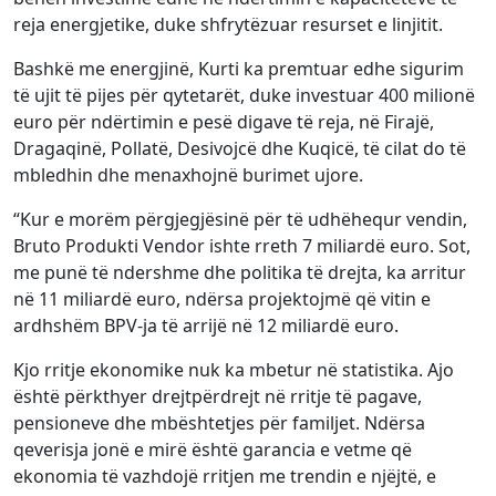
reja energjetike, duke shfrytëzuar resurset e linjitit.
Bashkë me energjinë, Kurti ka premtuar edhe sigurim
të ujit të pijes për qytetarët, duke investuar 400 milionë
euro për ndërtimin e pesë digave të reja, në Firajë,
Dragaqinë, Pollatë, Desivojcë dhe Kuqicë, të cilat do të
mbledhin dhe menaxhojnë burimet ujore.
“Kur e morëm përgjegjësinë për të udhëhequr vendin,
Bruto Produkti Vendor ishte rreth 7 miliardë euro. Sot,
me punë të ndershme dhe politika të drejta, ka arritur
në 11 miliardë euro, ndërsa projektojmë që vitin e
ardhshëm BPV-ja të arrijë në 12 miliardë euro.
Kjo rritje ekonomike nuk ka mbetur në statistika. Ajo
është përkthyer drejtpërdrejt në rritje të pagave,
pensioneve dhe mbështetjes për familjet. Ndërsa
qeverisja jonë e mirë është garancia e vetme që
ekonomia të vazhdojë rritjen me trendin e njëjtë, e