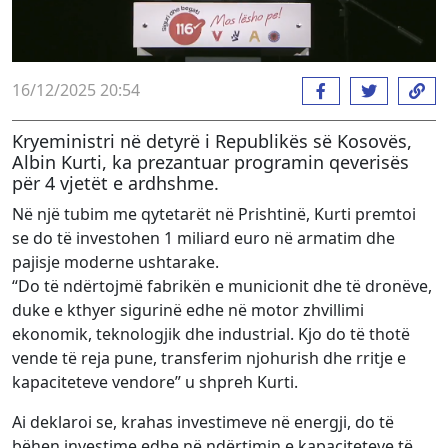
16/12/2025 20:54
Kryeministri në detyrë i Republikës së Kosovës,
Albin Kurti, ka prezantuar programin qeverisës
për 4 vjetët e ardhshme.
Në një tubim me qytetarët në Prishtinë, Kurti premtoi
se do të investohen 1 miliard euro në armatim dhe
pajisje moderne ushtarake.
“Do të ndërtojmë fabrikën e municionit dhe të dronëve,
duke e kthyer sigurinë edhe në motor zhvillimi
ekonomik, teknologjik dhe industrial. Kjo do të thotë
vende të reja pune, transferim njohurish dhe rritje e
kapaciteteve vendore” u shpreh Kurti.
Ai deklaroi se, krahas investimeve në energji, do të
bëhen investime edhe në ndërtimin e kapaciteteve të