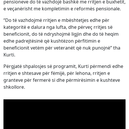
pensioneve do të vazhdojë bashkë me rritjen e buxhetit,
e veçanërisht me kompletimin e reformës pensionale.
“Do të vazhdojmë rritjen e mbështetjes edhe për
kategoritë e dalura nga lufta, dhe përveç rritjes së
beneficionit, do të ndryshojmë ligjin dhe do të heqim
edhe padrejtësinë që kushtëzon përfitimin e
beneficionit vetëm për veteranët që nuk punojnë” tha
Kurti.
Përgjatë shpalosjes së programit, Kurti përmendi edhe
rritjen e shtesave për fëmijë, për lehona, rritjen e
granteve për fermerë si dhe përmirësimin e kushteve
shkollore.