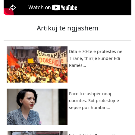
Artikuj të ngjashëm
​Dita e 70-të e protestës në
Tiranë, thirrje kundër Edi
Ramës...
Pacolli e ashpër ndaj
opozitës: Sot protestojnë
sepse po i humbin...