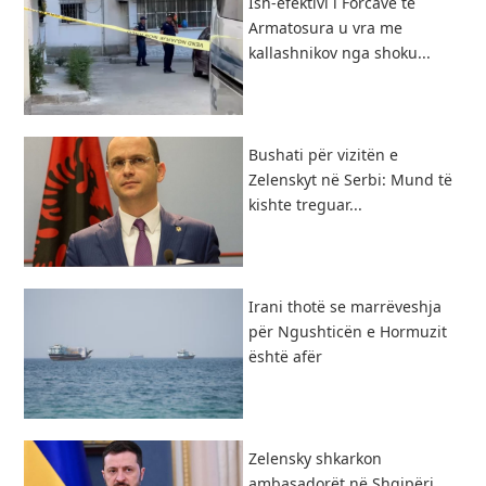
Ish-efektivi i Forcave të
Armatosura u vra me
kallashnikov nga shoku...
Bushati për vizitën e
Zelenskyt në Serbi: Mund të
kishte treguar...
Irani thotë se marrëveshja
për Ngushticën e Hormuzit
është afër
Zelensky shkarkon
ambasadorët në Shqipëri,