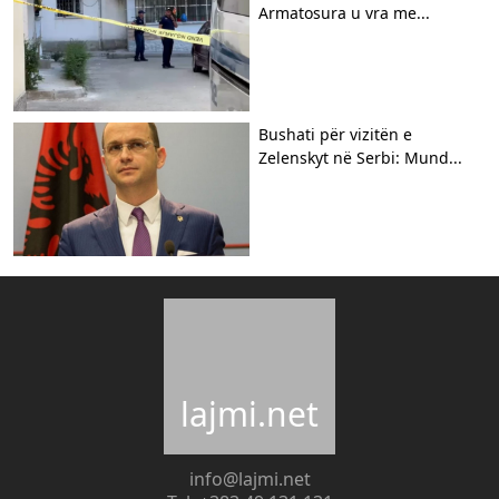
Armatosura u vra me...
Bushati për vizitën e
Zelenskyt në Serbi: Mund...
lajmi.net
info@lajmi.net