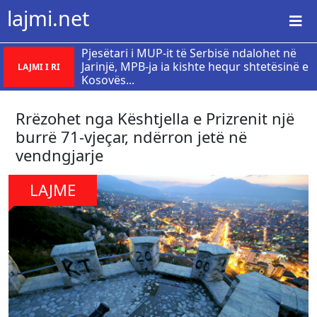
lajmi.net
Pjesëtari i MUP-it të Serbisë ndalohet në
Jarinjë, MPB-ja ia kishte hequr shtetësinë e
LAJMI I RI
Kosovës...
Rrëzohet nga Kështjella e Prizrenit një
burrë 71-vjeçar, ndërron jetë në
vendngjarje
LAJME