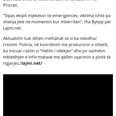
Prizren.
“Sipas ekipit mjekësor të emergjencës, viktima ishte pa
shenja jete në momentin kur mbërritën”, tha Bytyqi për
Lajmi.net.
Aktualisht nuk dihen rrethanat se si ka ndodhur
rrëzimi. Policia, në koordinim me prokurorin e shtetit,
ka inicuar rastin si “Hetim i vdekjes” dhe po vazhdon
mbledhjen e informatave me qëllim sqarimin e plotë të
ngjarjes./
lajmi.net/