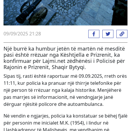
09/09/2025 21:28
Një burrë ka humbur jetën të martën në mesditë
pasi është rrëzuar nga Kështjella e Prizrenit, ka
konfirmuar për Lajmi.net zëdhënësi i Policisë për
Rajonin e Prizrenit, Shaqir Bytyqi.
Sipas tij, rasti është raportuar më 09.09.2025, rreth orës
11:11, kur policia ka pranuar një thirrje telefonike për
një person të rrëzuar nga kalaja historike. Menjëherë
pas marrjes së informacionit, në vendngjarje janë
dërguar njësitë policore dhe autoambulanca.
Në vendin e ngjarjes, policia ka konstatuar se bëhej fjalë
për personin me inicialet M.K. (1954), i lindur në
Llashkadrenoc të Malishevës, me vendbanim në