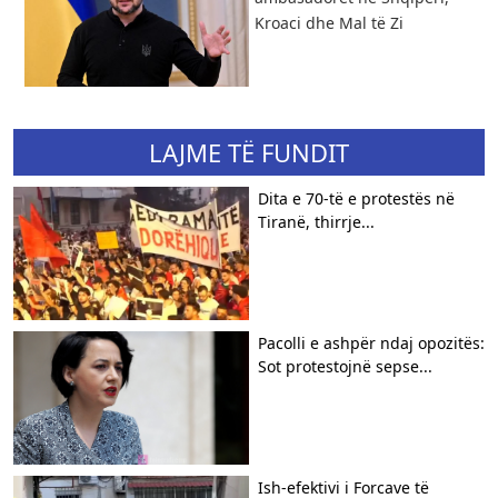
Kroaci dhe Mal të Zi
LAJME TË FUNDIT
​Dita e 70-të e protestës në
Tiranë, thirrje...
Pacolli e ashpër ndaj opozitës:
Sot protestojnë sepse...
Ish-efektivi i Forcave të