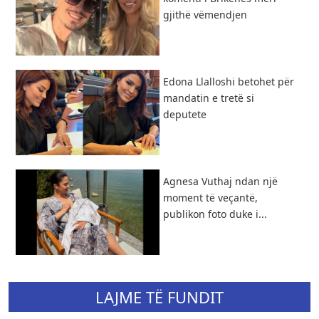
gjithë vëmendjen
Edona Llalloshi betohet për
mandatin e tretë si
deputete
Agnesa Vuthaj ndan një
moment të veçantë,
publikon foto duke i...
LAJME TË FUNDIT