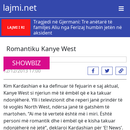
lajmi.net
Tragjedi në Gjermani: Tre anëtarë të
familjes Aliu nga Ferizaj humbin jetën në
LAJMI I RI
aksident
Romantiku Kanye West
SHOWBIZ
12/12/2013 17:00
Kim Kardashian e ka definuar të fejuarin e saj aktual,
Kanye West si njeriun më të ëmbël që e ka takuar
ndonjëherë. Ylli i televizionit dhe reperi janë prindër të
të voglës North West, ndërsa janë të gatshëm të
martohen. “Ai me të vertetë është më i miri. Është
personi më romantik dhe i ëmbël që e kisha takuar
ndonjëherë në jetë”, deklaroi Kardashian për ‘E! News’.