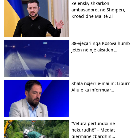
Zelensky shkarkon
ambasadorët në Shqipëri,
Kroaci dhe Mal të Zi
38-vjeçari nga Kosova humb
jetën në një aksident...
Shala nxjerr e-mailin: Liburn
Aliu e ka informuar...
“Vetura përfundoi në
hekurudhë” – Mediat
gjermane zbardhin...