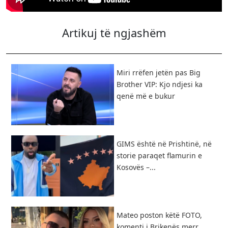
Artikuj të ngjashëm
Miri rrëfen jetën pas Big
Brother VIP: Kjo ndjesi ka
qenë më e bukur
GIMS është në Prishtinë, në
storie paraqet flamurin e
Kosovës –...
Mateo poston këtë FOTO,
komenti i Brikenës merr