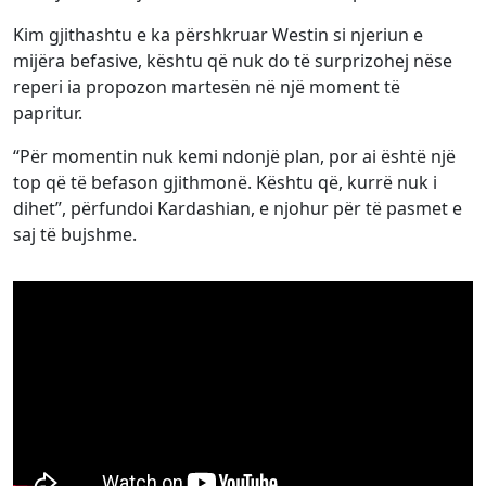
Kim gjithashtu e ka përshkruar Westin si njeriun e
mijëra befasive, kështu që nuk do të surprizohej nëse
reperi ia propozon martesën në një moment të
papritur.
“Për momentin nuk kemi ndonjë plan, por ai është një
top që të befason gjithmonë. Kështu që, kurrë nuk i
dihet”, përfundoi Kardashian, e njohur për të pasmet e
saj të bujshme.