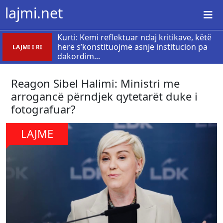
lajmi.net
Kurti: Kemi reflektuar ndaj kritikave, këtë
herë s’konstituojmë asnjë institucion pa
LAJMI I RI
dakordim...
Reagon Sibel Halimi: Ministri me
arrogancë përndjek qytetarët duke i
fotografuar?
LAJME