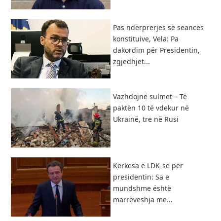
Pas ndërprerjes së seancës
konstituive, Vela: Pa
dakordim për Presidentin,
zgjedhjet...
Vazhdojnë sulmet – Të
paktën 10 të vdekur në
Ukrainë, tre në Rusi
Kërkesa e LDK-së për
presidentin: Sa e
mundshme është
marrëveshja me...