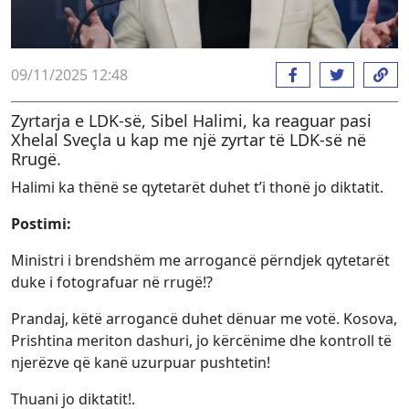
09/11/2025 12:48
Zyrtarja e LDK-së, Sibel Halimi, ka reaguar pasi
Xhelal Sveçla u kap me një zyrtar të LDK-së në
Rrugë.
Halimi ka thënë se qytetarët duhet t’i thonë jo diktatit.
Postimi:
Ministri i brendshëm me arrogancë përndjek qytetarët
duke i fotografuar në rrugë!?
Prandaj, këtë arrogancë duhet dënuar me votë. Kosova,
Prishtina meriton dashuri, jo kërcënime dhe kontroll të
njerëzve që kanë uzurpuar pushtetin!
Thuani jo diktatit!.