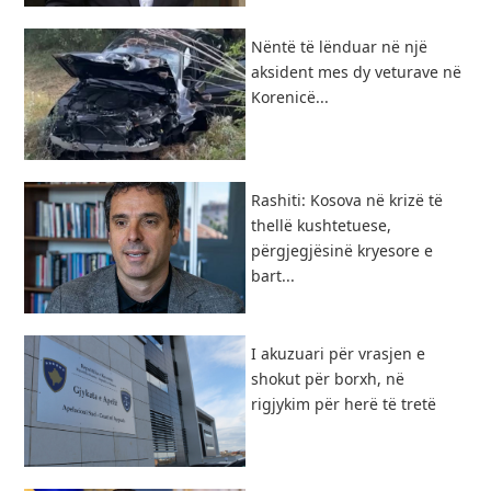
Nëntë të lënduar në një
aksident mes dy veturave në
Korenicë...
Rashiti: Kosova në krizë të
thellë kushtetuese,
përgjegjësinë kryesore e
bart...
I akuzuari për vrasjen e
shokut për borxh, në
rigjykim për herë të tretë