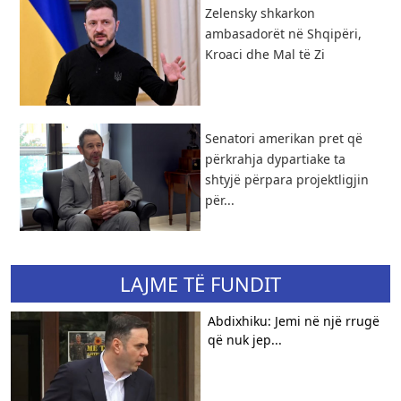
Zelensky shkarkon
ambasadorët në Shqipëri,
Kroaci dhe Mal të Zi
Senatori amerikan pret që
përkrahja dypartiake ta
shtyjë përpara projektligjin
për...
LAJME TË FUNDIT
Abdixhiku: Jemi në një rrugë
që nuk jep...