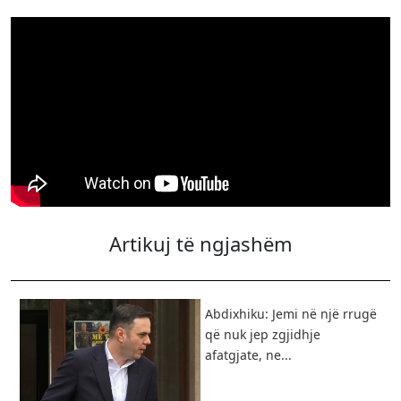
Artikuj të ngjashëm
Abdixhiku: Jemi në një rrugë
që nuk jep zgjidhje
afatgjate, ne...