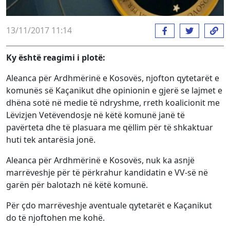
13/11/2017 11:14
Ky është reagimi i plotë:
Aleanca për Ardhmërinë e Kosovës, njofton qytetarët e
komunës së Kaçanikut dhe opinionin e gjerë se lajmet e
dhëna sotë në medie të ndryshme, rreth koalicionit me
Lëvizjen Vetëvendosje në këtë komunë janë të
pavërteta dhe të plasuara me qëllim për të shkaktuar
huti tek antarësia jonë.
Aleanca për Ardhmërinë e Kosovës, nuk ka asnjë
marrëveshje për të përkrahur kandidatin e VV-së në
garën për balotazh në këtë komunë.
Për çdo marrëveshje aventuale qytetarët e Kaçanikut
do të njoftohen me kohë.