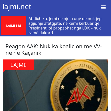
lajmi.net
Abdixhiku: Jemi në një rrugë që nuk jep
zgjidhje afatgjate, ne kemi kërkuar që
LAJMI I RI
Presidenti të propzohet nga LDK – nuk
ramë dakord
Reagon AAK: Nuk ka koalicion me VV-
në në Kaçanik
LAJME