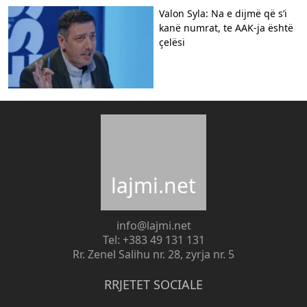
Valon Syla: Na e dijmë që s’i
kanë numrat, te AAK-ja është
çelësi
lajmi.net
info@lajmi.net
Tel: +383 49 131 131
Rr. Zenel Salihu nr. 28, zyrja nr. 5
RRJETET SOCIALE