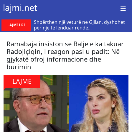
lajmi.net
Shpërthen një veturë në Gjilan, dyshohet
LAJMI I RI
për një të lënduar rëndë...
Ramabaja insiston se Balje e ka takuar
Radojiçiqin, i reagon pasi u padit: Në
gjykatë ofroj informacione dhe
burimin
LAJME