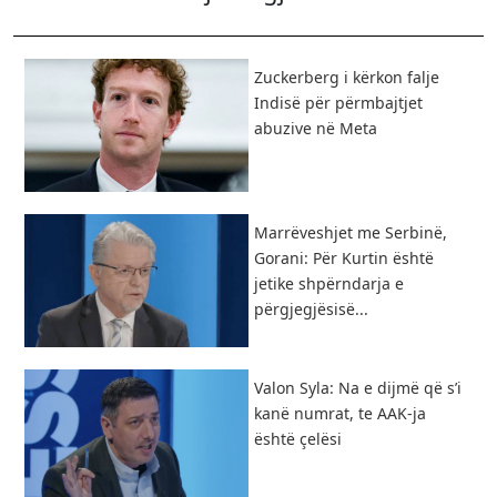
Zuckerberg i kërkon falje
Indisë për përmbajtjet
abuzive në Meta
Marrëveshjet me Serbinë,
Gorani: Për Kurtin është
jetike shpërndarja e
përgjegjësisë...
Valon Syla: Na e dijmë që s’i
kanë numrat, te AAK-ja
është çelësi