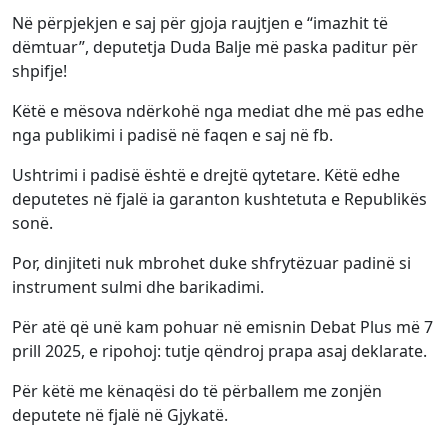
Në përpjekjen e saj për gjoja raujtjen e “imazhit të
dëmtuar”, deputetja Duda Balje më paska paditur për
shpifje!
Këtë e mësova ndërkohë nga mediat dhe më pas edhe
nga publikimi i padisë në faqen e saj në fb.
Ushtrimi i padisë është e drejtë qytetare. Këtë edhe
deputetes në fjalë ia garanton kushtetuta e Republikës
sonë.
Por, dinjiteti nuk mbrohet duke shfrytëzuar padinë si
instrument sulmi dhe barikadimi.
Për atë që unë kam pohuar në emisnin Debat Plus më 7
prill 2025, e ripohoj: tutje qëndroj prapa asaj deklarate.
Për këtë me kënaqësi do të përballem me zonjën
deputete në fjalë në Gjykatë.