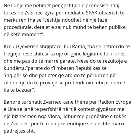
Në lidhje me hetimet për çështjen e pronësisë ndaj
tokës në Zvërnec, zyra për mediat e SPAK-ut sërish të
mërkurën tha se “çështja ndodhet në një fazë
procedurale, detajet e saj nuk mund të bëhen publike
në këtë moment”.
Kreu i Qeverisë shqiptare, Edi Rama, tha se hetimi do të
tregojë nëse shitësi ka një origjinë legjitime të pronës
dhe më pas do të marrë paratë. Nëse do të rezultojë e
kundërta,“paratë do t’i mbeten Republikës së
Shqipërisë dhe patjetër që ato do të përdoren për
cilindo që do të provojë se pretendimin mbi pronën e
ka të bazuar”.
Banorë të fshatit Zvërnec kanë thënë për Radion Evropa
e Lirë se janë të përfshirë në një kontest gjyqësor me
një biznesmen nga Vlora, lidhur me pronësinë e tokës
në Zvërnec, për të cilën pretendojnë se u është marrë
padrejtësisht.