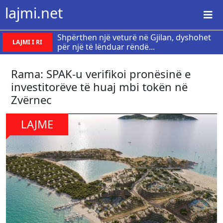
lajmi.net
Shpërthen një veturë në Gjilan, dyshohet
LAJMI I RI
për një të lënduar rëndë...
Rama: SPAK-u verifikoi pronësinë e
investitorëve të huaj mbi tokën në
Zvërnec
LAJME