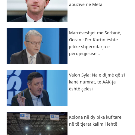
abuzive në Meta
Marrëveshjet me Serbinë,
Gorani: Për Kurtin është
jetike shpërndarja e
përgjegjësisë...
Valon Syla: Na e dijmë që s’i
kanë numrat, te AAK-ja
është çelësi
Kolona në dy pika kufitare,
në të tjerat kalim i lehtë