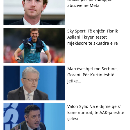
abuzive në Meta
Sky Sport: Të enjtën Fisnik
Asllani i kryen testet
mjekësore te skuadra e re
Marrëveshjet me Serbinë,
Gorani: Për Kurtin është
jetike...
Valon Syla: Na e dijmë që s’i
kanë numrat, te AAK-ja është
çelësi