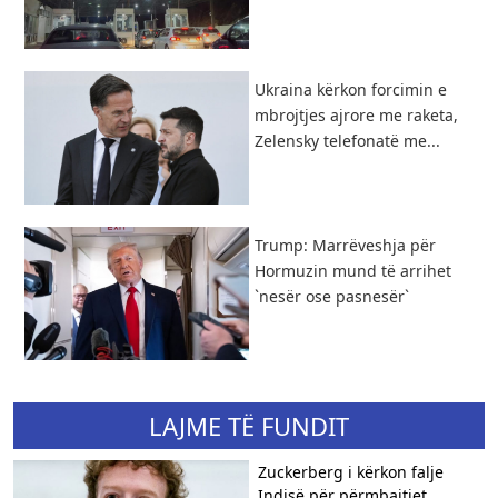
Ukraina kërkon forcimin e
mbrojtjes ajrore me raketa,
Zelensky telefonatë me...
Trump: Marrëveshja për
Hormuzin mund të arrihet
`nesër ose pasnesër`
LAJME TË FUNDIT
Zuckerberg i kërkon falje
Indisë për përmbajtjet