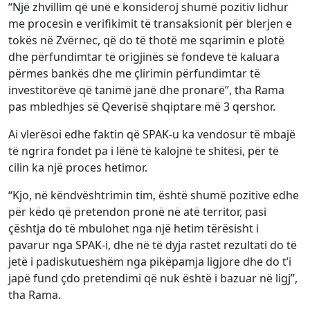
“Një zhvillim që unë e konsideroj shumë pozitiv lidhur
me procesin e verifikimit të transaksionit për blerjen e
tokës në Zvërnec, që do të thotë me sqarimin e plotë
dhe përfundimtar të origjinës së fondeve të kaluara
përmes bankës dhe me çlirimin përfundimtar të
investitorëve që tanimë janë dhe pronarë”, tha Rama
pas mbledhjes së Qeverisë shqiptare më 3 qershor.
Ai vlerësoi edhe faktin që SPAK-u ka vendosur të mbajë
të ngrira fondet pa i lënë të kalojnë te shitësi, për të
cilin ka një proces hetimor.
“Kjo, në këndvështrimin tim, është shumë pozitive edhe
për këdo që pretendon pronë në atë territor, pasi
çështja do të mbulohet nga një hetim tërësisht i
pavarur nga SPAK-i, dhe në të dyja rastet rezultati do të
jetë i padiskutueshëm nga pikëpamja ligjore dhe do t’i
japë fund çdo pretendimi që nuk është i bazuar në ligj”,
tha Rama.