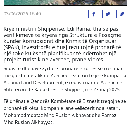
03/06/2026 16:40
Kryeministri i Shqipërisë, Edi Rama, tha se pas
verifikimeve të kryera nga Struktura e Posaçme
kundër Korrupsionit dhe Krimit të Organizuar
(SPAK), investitorët e huaj rezultojnë pronarë të
një toke ku është planifikuar të ndërtohet një
projekt turistik në Zvërnec, pranë Vlorës.
Sipas të dhënave zyrtare, pronare e zonës së rrethuar
me gardh metalik në Zvërnec rezulton të jetë kompania
Albania Land Development, e regjistruar në Agjencinë
Shtetërore të Kadastrës në Shqipëri, më 27 maj 2025.
Të dhënat e Qendrës Kombëtare të Biznesit tregojnë se
pronarë të kësaj kompanie janë vëllezërit nga Katari,
Mohamadmoataz Mhd Ruslan Alkhayat dhe Ramez
Mhd Ruslan Alkhayyat.