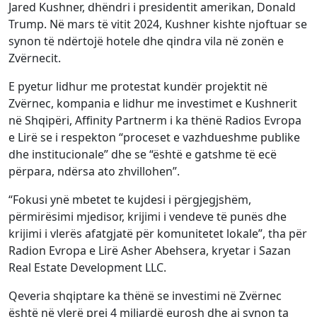
Jared Kushner, dhëndri i presidentit amerikan, Donald
Trump. Në mars të vitit 2024, Kushner kishte njoftuar se
synon të ndërtojë hotele dhe qindra vila në zonën e
Zvërnecit.
E pyetur lidhur me protestat kundër projektit në
Zvërnec, kompania e lidhur me investimet e Kushnerit
në Shqipëri, Affinity Partnerm i ka thënë Radios Evropa
e Lirë se i respekton “proceset e vazhdueshme publike
dhe institucionale” dhe se “është e gatshme të ecë
përpara, ndërsa ato zhvillohen”.
“Fokusi ynë mbetet te kujdesi i përgjegjshëm,
përmirësimi mjedisor, krijimi i vendeve të punës dhe
krijimi i vlerës afatgjatë për komunitetet lokale”, tha për
Radion Evropa e Lirë Asher Abehsera, kryetar i Sazan
Real Estate Development LLC.
Qeveria shqiptare ka thënë se investimi në Zvërnec
është në vlerë prej 4 miliardë eurosh dhe ai synon ta