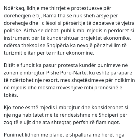
Ndërkaq, lidhje me thirrjet e protestuesve për
dorëheqjen e tij, Rama tha se nuk sheh arsye për
dorëheqje dhe i cilësoi si përsëritje të debateve të vjetra
politike. Ai tha se debati publik mbi mjedisin përdoret si
instrument për të kundërshtuar projektet ekonomike,
ndërsa theksoi se Shqipëria ka nevojë për zhvillim të
turizmit elitar për të rritur ekonominë.
Ditët e fundit ka pasur protesta kundër punimeve në
zonën e mbrojtur Pishë Poro-Nartë, ku është paraparë
të ndërtohet një resort, mes shqetësimeve për ndikimin
në mjedis dhe mosmarrëveshjeve mbi pronësinë e
tokës.
Kjo zonë është mjedis i mbrojtur dhe konsiderohet si
një nga habitatet më të rëndësishme në Shqipëri për
zogjtë e ujit dhe ata shtegtar, përfshirë flamingot.
Punimet lidhen me planet e shpallura më herët nga