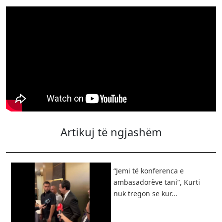
Artikuj të ngjashëm
“Jemi të konferenca e
ambasadorëve tani”, Kurti
nuk tregon se kur...