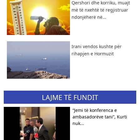
Qershori dhe korriku, muajt
më të nxehtë të regjistruar
ndonjëherë në...
Irani vendos kushte për
rihapjen e Hormuzit
LAJME TË FUNDIT
“Jemi të konferenca e
ambasadorëve tani”, Kurti
nuk...