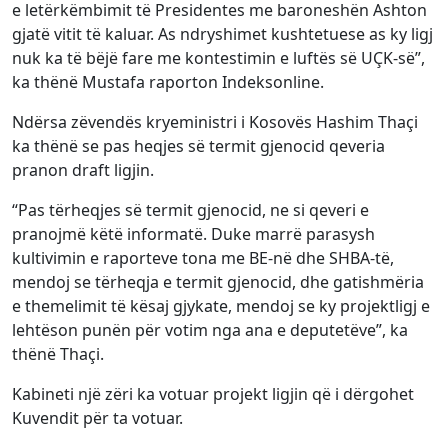
e letërkëmbimit të Presidentes me baroneshën Ashton
gjatë vitit të kaluar. As ndryshimet kushtetuese as ky ligj
nuk ka të bëjë fare me kontestimin e luftës së UÇK-së”,
ka thënë Mustafa raporton Indeksonline.
Ndërsa zëvendës kryeministri i Kosovës Hashim Thaçi
ka thënë se pas heqjes së termit gjenocid qeveria
pranon draft ligjin.
“Pas tërheqjes së termit gjenocid, ne si qeveri e
pranojmë këtë informatë. Duke marrë parasysh
kultivimin e raporteve tona me BE-në dhe SHBA-të,
mendoj se tërheqja e termit gjenocid, dhe gatishmëria
e themelimit të kësaj gjykate, mendoj se ky projektligj e
lehtëson punën për votim nga ana e deputetëve”, ka
thënë Thaçi.
Kabineti një zëri ka votuar projekt ligjin që i dërgohet
Kuvendit për ta votuar.