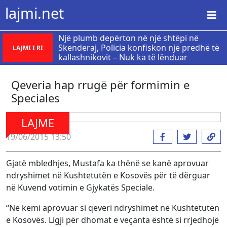
lajmi.net
Një plumb depërton në një shtëpi në
Skenderaj, Policia konfiskon një predhë të
LAJMI I RI
kallashnikovit – Nuk ka të lënduar
Qeveria hap rrugë për formimin e
Speciales
LAJME
19/06/2015 13:50
Gjatë mbledhjes, Mustafa ka thënë se kanë aprovuar
ndryshimet në Kushtetutën e Kosovës për të dërguar
në Kuvend votimin e Gjykatës Speciale.
“Ne kemi aprovuar si qeveri ndryshimet në Kushtetutën
e Kosovës. Ligji për dhomat e veçanta është si rrjedhojë