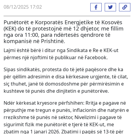
08/12/2025 17:02
Punëtorët e Korporatës Energjetike të Kosovës
(KEK) do të protestojnë më 12 dhjetor, me fillim
nga ora 11:00, para ndërtesës qendrore të
kompanisë në Prishtinë.
Lajmi është bërë i ditur nga Sindikata e Re e KEK-ut
përmes një njoftimi të publikuar në Facebook.
Sipas sindikatës, protesta do të jetë paqësore dhe ka
për qëllim adresimin e disa kërkesave urgjente, të cilat,
siç thuhet, janë të domosdoshme për përmirësimin e
kushteve të punës dhe dinjitetin e punëtorëve.
Ndër kërkesat kryesore përfshihen: Rritja e pagave në
përputhje me tregun e punës, inflacionin dhe natyrën e
rrezikshme të punës në sektor, Nivelizimi i pagave të
sigurimit fizik me punëtorët e tjerë të KEK-ut, me
zbatim nga 1 janari 2026. Zbatimi i pagës së 13-të për