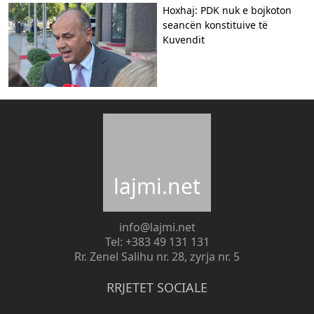
Hoxhaj: PDK nuk e bojkoton
seancën konstituive të
Kuvendit
lajmi.net
info@lajmi.net
Tel: +383 49 131 131
Rr. Zenel Salihu nr. 28, zyrja nr. 5
RRJETET SOCIALE