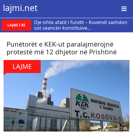
lajmi.net
Dje ishte afatit i fundit – Kuvendi vazhdon
LAJMI I RI
sot seancën konstituive...
Punëtorët e KEK-ut paralajmërojnë
protestë më 12 dhjetor në Prishtinë
LAJME