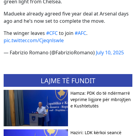
green light from Chelsea.
Madueke already agreed five year deal at Arsenal days
ago and he’s now set to complete the move.
The winger leaves
#CFC
to join
#AFC
.
pic.twitter.com/Cjeqnlswle
— Fabrizio Romano (@FabrizioRomano)
July 10, 2025
LAJME TË FUNDIT
Hamza: PDK do të ndërmarrë
veprime ligjore për mbrojtjen
e Kushtetutës
Haziri: LDK kërkoi seancë