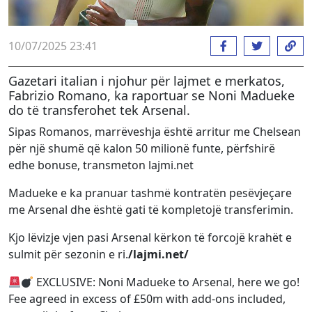
10/07/2025 23:41
Gazetari italian i njohur për lajmet e merkatos,
Fabrizio Romano, ka raportuar se Noni Madueke
do të transferohet tek Arsenal.
Sipas Romanos, marrëveshja është arritur me Chelsean
për një shumë që kalon 50 milionë funte, përfshirë
edhe bonuse, transmeton lajmi.net
Madueke e ka pranuar tashmë kontratën pesëvjeçare
me Arsenal dhe është gati të kompletojë transferimin.
Kjo lëvizje vjen pasi Arsenal kërkon të forcojë krahët e
sulmit për sezonin e ri.
/lajmi.net/
EXCLUSIVE: Noni Madueke to Arsenal, here we go!
Fee agreed in excess of £50m with add-ons included,