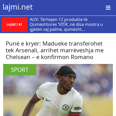
lajmi.net
AUV: Tërhiqen 12 produkte të
Qumështores ‘VITA’, në disa mostra u
LAJMI I RI
gjetën vaj palme, qumësht...
Punë e kryer: Madueke transferohet
tek Arsenali, arrihet marrëveshja me
Chelsean – e konfirmon Romano
SPORT