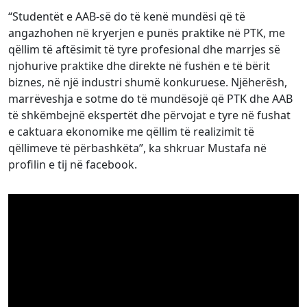
“Studentët e AAB-së do të kenë mundësi që të
angazhohen në kryerjen e punës praktike në PTK, me
qëllim të aftësimit të tyre profesional dhe marrjes së
njohurive praktike dhe direkte në fushën e të bërit
biznes, në një industri shumë konkuruese. Njëherësh,
marrëveshja e sotme do të mundësojë që PTK dhe AAB
të shkëmbejnë ekspertët dhe përvojat e tyre në fushat
e caktuara ekonomike me qëllim të realizimit të
qëllimeve të përbashkëta”, ka shkruar Mustafa në
profilin e tij në facebook.