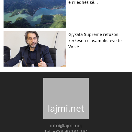
e rrjedhës së...
Gjykata Supreme refuzon
kërkesën e asamblistëve të
VV-së...
lajmi.net
info@lajmi.net
Tel: +383 49 131 131