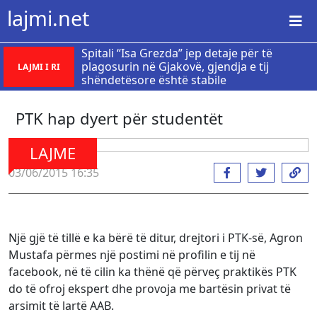
lajmi.net
Spitali “Isa Grezda” jep detaje për të
plagosurin në Gjakovë, gjendja e tij
LAJMI I RI
shëndetësore është stabile
PTK hap dyert për studentët
LAJME
03/06/2015 16:35
Një gjë të tillë e ka bërë të ditur, drejtori i PTK-së, Agron
Mustafa përmes një postimi në profilin e tij në
facebook, në të cilin ka thënë që përveç praktikës PTK
do të ofroj ekspert dhe provoja me bartësin privat të
arsimit të lartë AAB.