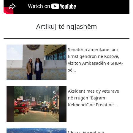
Artikuj të ngjashëm
Senatorja amerikane Joni
Ernst qëndron në Kosovë,
viziton Ambasadën e SHBA-
së...
Aksident mes dy veturave
në rrugën “Bajram
Kelmendi” në Prishtinë...
Ideja e Vuçiqit për