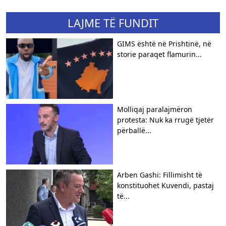
LAJME TË FUNDIT
GIMS është në Prishtinë, në
storie paraqet flamurin...
Molliqaj paralajmëron
protesta: Nuk ka rrugë tjetër
përballë...
Arben Gashi: Fillimisht të
konstituohet Kuvendi, pastaj
të...