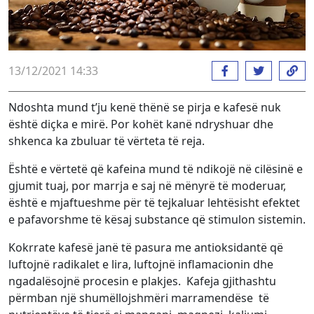
13/12/2021 14:33
Ndoshta mund t’ju kenë thënë se pirja e kafesë nuk
është diçka e mirë. Por kohët kanë ndryshuar dhe
shkenca ka zbuluar të vërteta të reja.
Është e vërtetë që kafeina mund të ndikojë në cilësinë e
gjumit tuaj, por marrja e saj në mënyrë të moderuar,
është e mjaftueshme për të tejkaluar lehtësisht efektet
e pafavorshme të kësaj substance që stimulon sistemin.
Kokrrate kafesë janë të pasura me antioksidantë që
luftojnë radikalet e lira, luftojnë inflamacionin dhe
ngadalësojnë procesin e plakjes. Kafeja gjithashtu
përmban një shumëllojshmëri marramendëse të