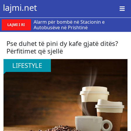
lajmi.net
Alarm për bombë në Stacionin e
LAJMI I RI
Autobusëve në Prishtinë
Pse duhet të pini dy kafe gjatë ditës?
Përfitimet që sjellë
LIFESTYLE