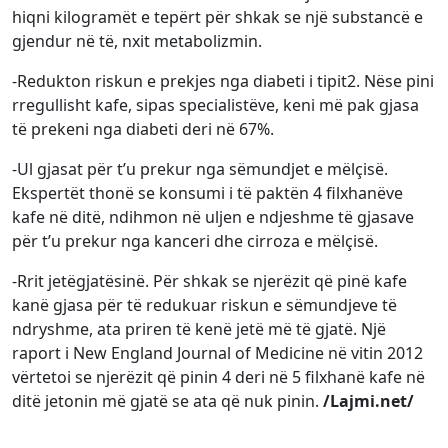
hiqni kilogramët e tepërt për shkak se një substancë e
gjendur në të, nxit metabolizmin.
-Redukton riskun e prekjes nga diabeti i tipit2. Nëse pini
rregullisht kafe, sipas specialistëve, keni më pak gjasa
të prekeni nga diabeti deri në 67%.
-Ul gjasat për t’u prekur nga sëmundjet e mëlçisë.
Ekspertët thonë se konsumi i të paktën 4 filxhanëve
kafe në ditë, ndihmon në uljen e ndjeshme të gjasave
për t’u prekur nga kanceri dhe cirroza e mëlçisë.
-Rrit jetëgjatësinë. Për shkak se njerëzit që pinë kafe
kanë gjasa për të redukuar riskun e sëmundjeve të
ndryshme, ata priren të kenë jetë më të gjatë. Një
raport i New England Journal of Medicine në vitin 2012
vërtetoi se njerëzit që pinin 4 deri në 5 filxhanë kafe në
ditë jetonin më gjatë se ata që nuk pinin.
/Lajmi.net/