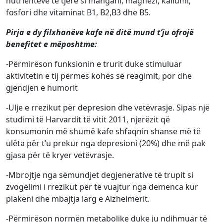
nutrientëve të tjerë si mangani, magnezi, kaliumi,
fosfori dhe vitaminat B1, B2,B3 dhe B5.
Pirja e dy filxhanëve kafe në ditë mund t’ju ofrojë
benefitet e mëposhtme:
-Përmirëson funksionin e trurit duke stimuluar
aktivitetin e tij përmes kohës së reagimit, por dhe
gjendjen e humorit
-Ulje e rrezikut për depresion dhe vetëvrasje. Sipas një
studimi të Harvardit të vitit 2011, njerëzit që
konsumonin më shumë kafe shfaqnin shanse më të
ulëta për t’u prekur nga depresioni (20%) dhe më pak
gjasa për të kryer vetëvrasje.
-Mbrojtje nga sëmundjet degjenerative të trupit si
zvogëlimi i rrezikut për të vuajtur nga demenca kur
plakeni dhe mbajtja larg e Alzheimerit.
-Përmirëson normën metabolike duke ju ndihmuar të