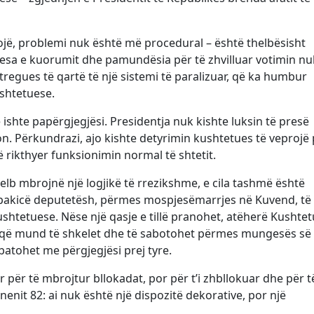
jë, problemi nuk është më procedural – është thelbësisht
esa e kuorumit dhe pamundësia për të zhvilluar votimin nu
regues të qartë të një sistemi të paralizuar, që ka humbur
ushtetuese.
ë ishte papërgjegjësi. Presidentja nuk kishte luksin të presë
. Përkundrazi, ajo kishte detyrimin kushtetues të veprojë 
 rikthyer funksionimin normal të shtetit.
helb mbrojnë një logjikë të rrezikshme, e cila tashmë është
 pakicë deputetësh, përmes mospjesëmarrjes në Kuvend, të
shtetuese. Nëse një qasje e tillë pranohet, atëherë Kushtet
 që mund të shkelet dhe të sabotohet përmes mungesës së
atohet me përgjegjësi prej tyre.
për të mbrojtur bllokadat, por për t’i zhbllokuar dhe për 
i nenit 82: ai nuk është një dispozitë dekorative, por një