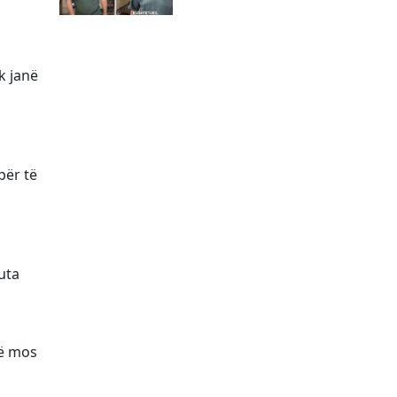
k janë
për të
uta
të mos