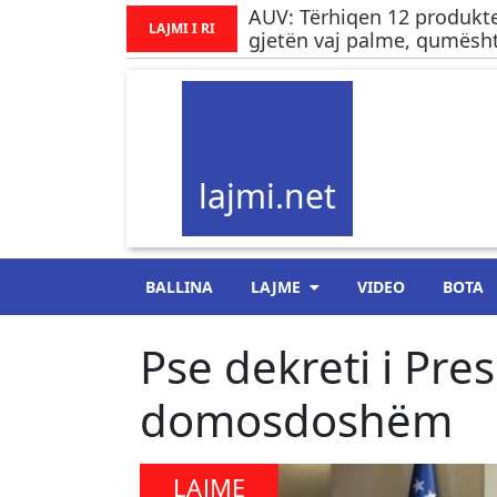
AUV: Tërhiqen 12 produkte
LAJMI I RI
gjetën vaj palme, qumësht
lajmi.net
BALLINA
LAJME
VIDEO
BOTA
Pse dekreti i Pres
domosdoshëm
LAJME