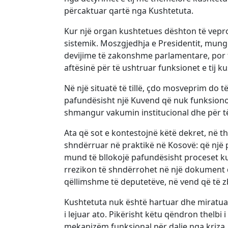
përcaktuar qartë nga Kushtetuta.
Kur një organ kushtetues dështon të vepro
sistemik. Moszgjedhja e Presidentit, mung
devijime të zakonshme parlamentare, por t
aftësinë për të ushtruar funksionet e tij k
Në një situatë të tillë, çdo mosveprim do t
pafundësisht një Kuvend që nuk funksionon
shmangur vakumin institucional dhe për të
Ata që sot e kontestojnë këtë dekret, në t
shndërruar në praktikë në Kosovë: që një
mund të bllokojë pafundësisht proceset ku
rrezikon të shndërrohet në një dokument
qëllimshme të deputetëve, në vend që të zb
Kushtetuta nuk është hartuar dhe miratuar 
i lejuar ato. Pikërisht këtu qëndron thelbi 
mekanizëm funksional për dalje nga kriza.