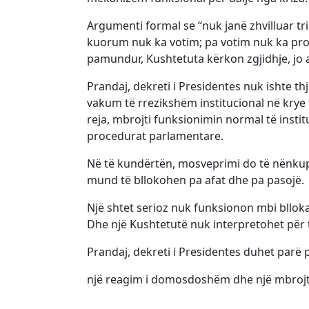
Argumenti formal se “nuk janë zhvilluar tri
kuorum nuk ka votim; pa votim nuk ka pro
pamundur, Kushtetuta kërkon zgjidhje, jo a
Prandaj, dekreti i Presidentes nuk ishte 
vakum të rrezikshëm institucional në krye t
reja, mbrojti funksionimin normal të insti
procedurat parlamentare.
Në të kundërtën, mosveprimi do të nënkupt
mund të bllokohen pa afat dhe pa pasojë.
Një shtet serioz nuk funksionon mbi bllo
Dhe një Kushtetutë nuk interpretohet për të
Prandaj, dekreti i Presidentes duhet parë p
një reagim i domosdoshëm dhe një mbrojtj