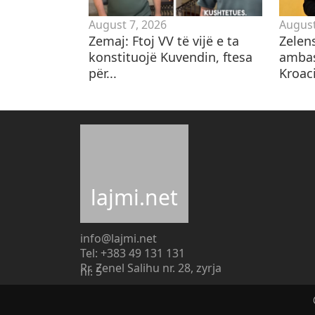
August 7, 2026
August
Zemaj: Ftoj VV të vijë e ta
Zelen
konstituojë Kuvendin, ftesa
ambas
për...
Kroaci
lajmi.net
info@lajmi.net
Tel: +383 49 131 131
Rr. Zenel Salihu nr. 28, zyrja
nr. 5