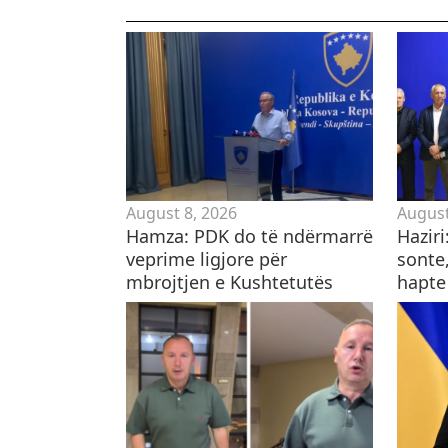
August 8, 2026
August
Hamza: PDK do të ndërmarrë
Hazir
veprime ligjore për
sonte,
mbrojtjen e Kushtetutës
hapte