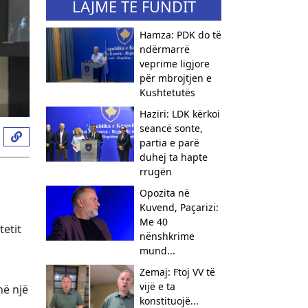
LAJME TË FUNDIT
Hamza: PDK do të
ndërmarrë
veprime ligjore
për mbrojtjen e
Kushtetutës
Haziri: LDK kërkoi
seancë sonte,
partia e parë
duhej ta hapte
rrugën
Opozita në
Kuvend, Paçarizi:
Me 40
etit
nënshkrime
mund...
Zemaj: Ftoj VV të
vijë e ta
hë një
konstituojë...