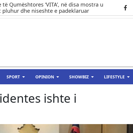
 të Qumështores ‘VITA’, në disa mostra u
 pluhur dhe niseshte e padeklaruar
SPORT
OPINION
SHOWBIZ
LIFESTYLE
identes ishte i