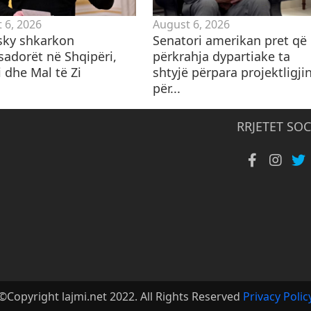
 6, 2026
August 6, 2026
sky shkarkon
Senatori amerikan pret që
adorët në Shqipëri,
përkrahja dypartiake ta
 dhe Mal të Zi
shtyjë përpara projektligji
për...
RRJETET SOC
©Copyright lajmi.net 2022. All Rights Reserved
Privacy Polic