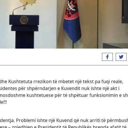
he Kushtetuta rrezikon të mbetet një tekst pa fuqi reale,
sidentes për shpërndarjen e Kuvendit nuk ishte një akt i
omosdoshme kushtetuese për të shpëtuar funksionimin e sht
e!!!
identja. Problemi ishte një Kuvend që nuk arriti të përmbus
se – zgjedhjen e Presidentit të Republikës brenda afatit të