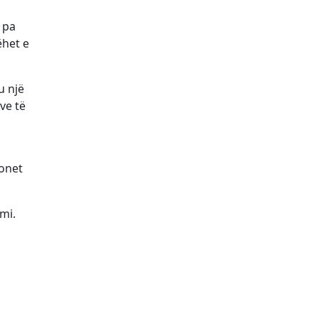
 pa
ëhet e
u një
ve të
ionet
mi.