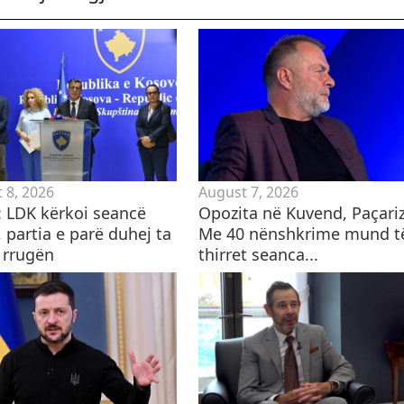
 8, 2026
August 7, 2026
i: LDK kërkoi seancë
Opozita në Kuvend, Paçariz
 partia e parë duhej ta
Me 40 nënshkrime mund t
 rrugën
thirret seanca...