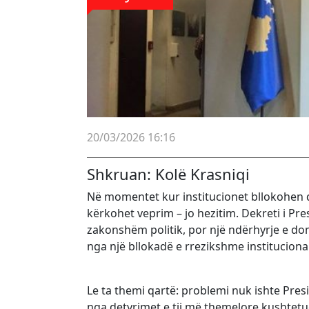
20/03/2026 16:16
Shkruan: Kolë Krasniqi
Në momentet kur institucionet bllokohen d
kërkohet veprim – jo hezitim. Dekreti i Pre
zakonshëm politik, por një ndërhyrje e d
nga një bllokadë e rrezikshme institucional
Le ta themi qartë: problemi nuk ishte Pres
nga detyrimet e tij më themelore kushtetue