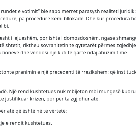
 rundet e votimit” bie sapo merret parasysh realiteti juridik:
cedurë; pa procedurë kemi bllokadë. Dhe kur procedura b
libi.
thjesht i lejueshëm, por ishte i domosdoshëm, ngase shmang
ë shtetit, riktheu sovranitetin te qytetarët përmes zgjedhje
tucioneve dhe vendosi një kufi të qartë ndaj abuzimit me
onte pranimin e një precedenti të rrezikshëm: që instituc
kadë. Një rend kushtetues nuk mbijeton mbi mungesë kuoru
 justifikuar krizën, por për ta zgjidhur atë.
ër atë që është në të vërtetë:
e e rendit kushtetues.