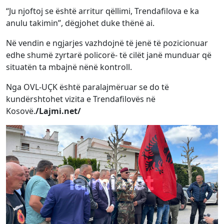
“Ju njoftoj se është arritur qëllimi, Trendafilova e ka
anulu takimin”, dëgjohet duke thënë ai.
Në vendin e ngjarjes vazhdojnë të jenë të pozicionuar
edhe shumë zyrtarë policorë- të cilët janë munduar që
situatën ta mbajnë nënë kontroll.
Nga OVL-UÇK është paralajmëruar se do të
kundërshtohet vizita e Trendafilovës në
Kosovë.
/Lajmi.net/