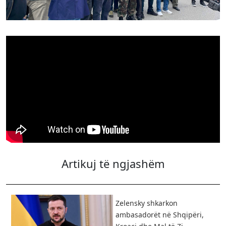
Artikuj të ngjashëm
Zelensky shkarkon
ambasadorët në Shqipëri,