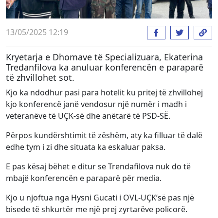
13/05/2025 12:19
Kryetarja e Dhomave të Specializuara, Ekaterina
Tredanfilova ka anuluar konferencën e paraparë
të zhvillohet sot.
Kjo ka ndodhur pasi para hotelit ku pritej të zhvillohej
kjo konferencë janë vendosur një numër i madh i
veteranëve të UÇK-së dhe anëtarë të PSD-SË.
Përpos kundërshtimit të zëshëm, aty ka filluar të dalë
edhe tym i zi dhe situata ka eskaluar paksa.
E pas kësaj bëhet e ditur se Trendafilova nuk do të
mbajë konferencën e paraparë për media.
Kjo u njoftua nga Hysni Gucati i OVL-UÇK’së pas një
bisede të shkurtër me një prej zyrtarëve policorë.