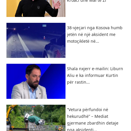
Kroaci dhe Mal të Zi
38-vjeçari nga Kosova humb
jetën në një aksident me
motoçikletë në...
Shala nxjerr e-mailin: Liburn
Aliu e ka informuar Kurtin
për rastin...
“Vetura përfundoi në
hekurudhë” – Mediat
gjermane zbardhin detaje
nga aksidenti...