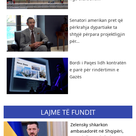
Senatori amerikan pret që
përkrahja dypartiake ta
shtyjë përpara projektligjin
për...
Bordi i Paqes lidh kontratën
e parë për rindërtimin e
Gazës
LAJME TË FUNDIT
Zelensky shkarkon
ambasadorët në Shqipëri,