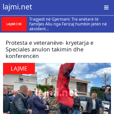
lajmi.net
Tragjedi në Gjermani: Tre anëtarë të
familjes Aliu nga Ferizaj humbin jetën në
LAJMI I RI
aksident...
Protesta e veteranëve- kryetarja e
Speciales anulon takimin dhe
konferencën
LAJME