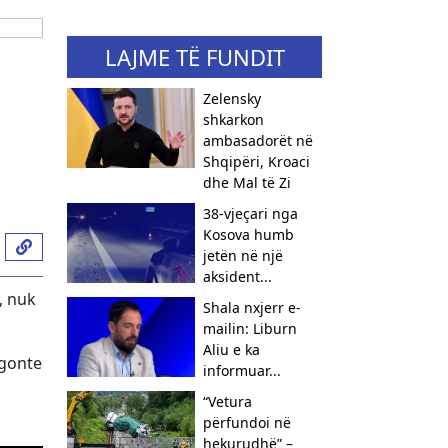
LAJME TË FUNDIT
Zelensky
shkarkon
ambasadorët në
Shqipëri, Kroaci
dhe Mal të Zi
38-vjeçari nga
Kosova humb
jetën në një
aksident...
, nuk
Shala nxjerr e-
mailin: Liburn
Aliu e ka
ngonte
informuar...
“Vetura
përfundoi në
hekurudhë” –