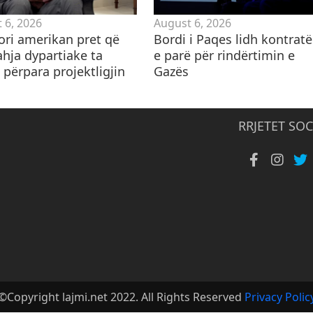
 6, 2026
August 6, 2026
ori amerikan pret që
Bordi i Paqes lidh kontrat
ahja dypartiake ta
e parë për rindërtimin e
 përpara projektligjin
Gazës
RRJETET SOC
©Copyright lajmi.net 2022. All Rights Reserved
Privacy Polic