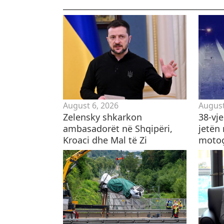
August 6, 2026
August
Zelensky shkarkon
38-vj
ambasadorët në Shqipëri,
jetën
Kroaci dhe Mal të Zi
motoçi