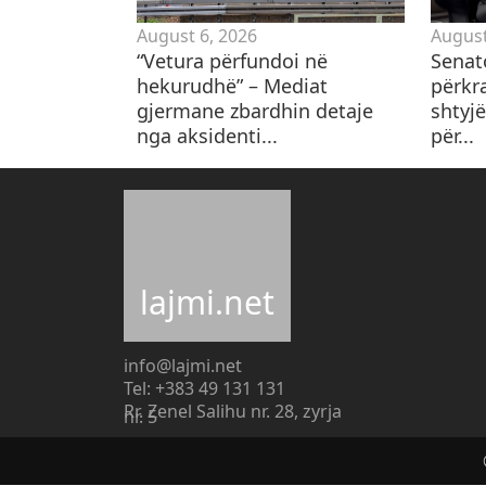
August 6, 2026
August
“Vetura përfundoi në
Senat
hekurudhë” – Mediat
përkr
gjermane zbardhin detaje
shtyjë
nga aksidenti...
për...
lajmi.net
info@lajmi.net
Tel: +383 49 131 131
Rr. Zenel Salihu nr. 28, zyrja
nr. 5