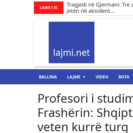
Tragjedi në Gjermani: Tre 
LAJMI I RI
jetën në aksident...
lajmi.net
BALLINA
LAJME
VIDEO
BOTA
Profesori i studi
Frashërin: Shqipt
veten kurrë turq