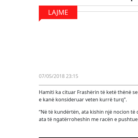
LAJME
07/05/2018 23:15
Hamiti ka cituar Frashërin të ketë thënë 
e kanë konsideruar veten kurrë turq”.
“Në të kundërtën, ata kishin një nocion të q
ata të ngatërroheshin me racën e pushtuesv