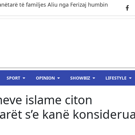
anëtarë të familjes Aliu nga Ferizaj humbin
SPORT
OPINION
SHOWBIZ
LIFESTYLE
meve islame citon
arët s’e kanë konsideru