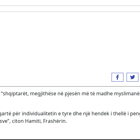
se “shqiptarët, megjithëse në pjesën më të madhe myslimanë
artë për individualitetin e tyre dhe një hendek i thellë i pe
e”, citon Hamiti, Frashërin.