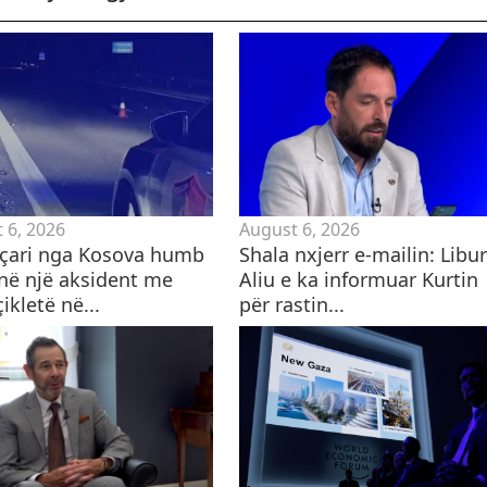
 6, 2026
August 6, 2026
eçari nga Kosova humb
Shala nxjerr e-mailin: Libu
 në një aksident me
Aliu e ka informuar Kurtin
kletë në...
për rastin...