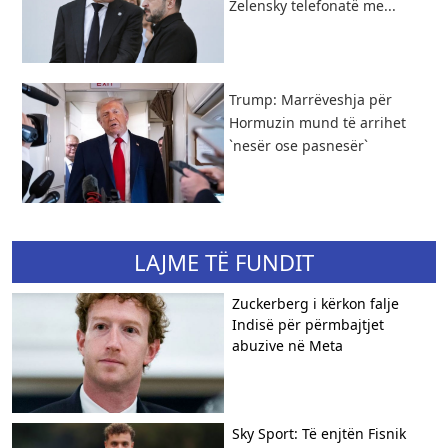
Zelensky telefonatë me...
Trump: Marrëveshja për
Hormuzin mund të arrihet
`nesër ose pasnesër`
LAJME TË FUNDIT
Zuckerberg i kërkon falje
Indisë për përmbajtjet
abuzive në Meta
Sky Sport: Të enjtën Fisnik