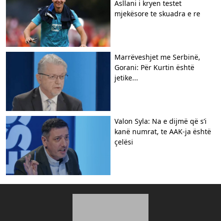
Asllani i kryen testet
mjekësore te skuadra e re
Marrëveshjet me Serbinë,
Gorani: Për Kurtin është
jetike...
Valon Syla: Na e dijmë që s’i
kanë numrat, te AAK-ja është
çelësi