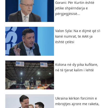
Gorani: Për Kurtin është
jetike shpërndarja e
përgjegjësisë...
Valon Syla: Na e dijmë që s’i
kanë numrat, te AAK-ja
është çelësi
Kolona në dy pika kufitare,
në të tjerat kalim i lehtë
Ukraina kërkon forcimin e
mbrojtjes ajrore me raketa,