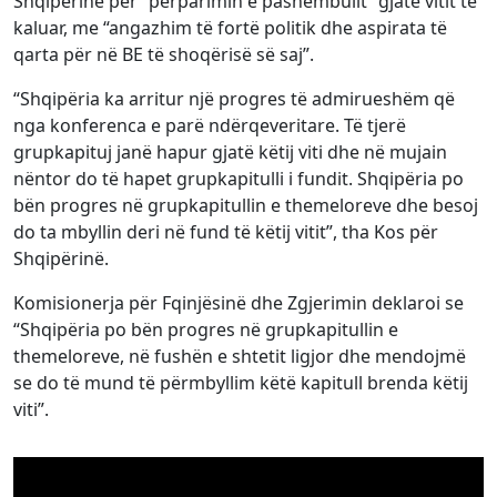
Shqipërinë për “përparimin e pashembullt” gjatë vitit të
kaluar, me “angazhim të fortë politik dhe aspirata të
qarta për në BE të shoqërisë së saj”.
“Shqipëria ka arritur një progres të admirueshëm që
nga konferenca e parë ndërqeveritare. Të tjerë
grupkapituj janë hapur gjatë këtij viti dhe në mujain
nëntor do të hapet grupkapitulli i fundit. Shqipëria po
bën progres në grupkapitullin e themeloreve dhe besoj
do ta mbyllin deri në fund të këtij vitit”, tha Kos për
Shqipërinë.
Komisionerja për Fqinjësinë dhe Zgjerimin deklaroi se
“Shqipëria po bën progres në grupkapitullin e
themeloreve, në fushën e shtetit ligjor dhe mendojmë
se do të mund të përmbyllim këtë kapitull brenda këtij
viti”.