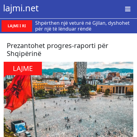
lajmi.net
Shpërthen një veturë në Gjilan, dyshohet
LAJMI I RI
për një të lënduar rëndë
Prezantohet progres-raporti për
Shqipërinë
LAJME