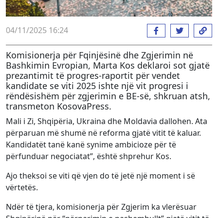
04/11/2025 16:24
Komisionerja për Fqinjësinë dhe Zgjerimin në
Bashkimin Evropian, Marta Kos deklaroi sot gjatë
prezantimit të progres-raportit për vendet
kandidate se viti 2025 ishte një vit progresi i
rëndësishëm për zgjerimin e BE-së, shkruan atsh,
transmeton KosovaPress.
Mali i Zi, Shqipëria, Ukraina dhe Moldavia dallohen. Ata
përparuan më shumë në reforma gjatë vitit të kaluar.
Kandidatët tanë kanë synime ambicioze për të
përfunduar negociatat”, është shprehur Kos.
Ajo theksoi se viti që vjen do të jetë një moment i së
vërtetës.
Ndër të tjera, komisionerja për Zgjerim ka vlerësuar