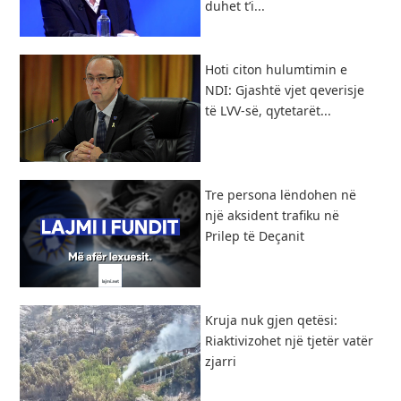
duhet t’i...
Hoti citon hulumtimin e
NDI: Gjashtë vjet qeverisje
të LVV-së, qytetarët...
Tre persona lëndohen në
një aksident trafiku në
Prilep të Deçanit
Kruja nuk gjen qetësi:
Riaktivizohet një tjetër vatër
zjarri