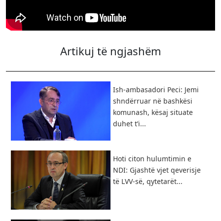
Artikuj të ngjashëm
Ish-ambasadori Peci: Jemi
shndërruar në bashkësi
komunash, kësaj situate
duhet t’i...
Hoti citon hulumtimin e
NDI: Gjashtë vjet qeverisje
të LVV-së, qytetarët...