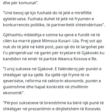
dhe për komunat”.
“Unë besoj që kjo fushatë do të jetë e mirëfilltë
qytetëruese. Fushata duhet të jetë në fryumën e
konkurrencës politike, të partneritetit shtetndërtues”.
Gjithashtu mbledhja e sotme ka qenë e fundit në të
cilën ka marrë pjesë Mimoza Kusari- Lila. Prej sot ajo
nuk do të jetë në këtë post, pasi që do të largohet për
t’u përqendruar në garën për kryetare të Gjakovës ku
kandidon në emër të partisë Aleanca Kosova e Re.
“I uroj suksese në Gjakovë. E falënderoj për punën e
shkëlqyer që ka sjellë. Ka sjellë një frymë të re
qeverisëse, reforma në sektorin ekonomik, punën e
guximshme dhe hapat konkretë në zhvillimin
ekonomik”.
“Përpos sukseseve të brendshme ka bërë një punë të
shkëlqyer në prezantimin e dinjitetshëm të Kosovës