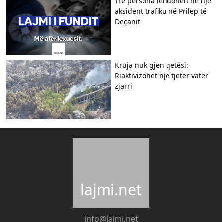
Tre persona lëndohen në një
aksident trafiku në Prilep të
Deçanit
Kruja nuk gjen qetësi:
Riaktivizohet një tjetër vatër
zjarri
lajmi.net
info@lajmi.net