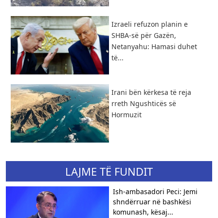
Izraeli refuzon planin e
SHBA-së për Gazën,
Netanyahu: Hamasi duhet
të...
​Irani bën kërkesa të reja
rreth Ngushticës së
Hormuzit
LAJME TË FUNDIT
Ish-ambasadori Peci: Jemi
shndërruar në bashkësi
komunash, kësaj...