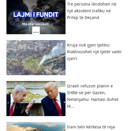
Tre persona lëndohen në
një aksident trafiku në
Prilep të Deçanit
Kruja nuk gjen qetësi:
Riaktivizohet një tjetër vatër
zjarri
Izraeli refuzon planin e
SHBA-së për Gazën,
Netanyahu: Hamasi duhet
të...
​Irani bën kërkesa të reja