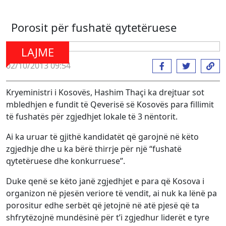
Porosit për fushatë qytetëruese
LAJME
02/10/2013 09:54
Kryeministri i Kosovës, Hashim Thaçi ka drejtuar sot
mbledhjen e fundit të Qeverisë së Kosovës para fillimit
të fushatës për zgjedhjet lokale të 3 nëntorit.
Ai ka uruar të gjithë kandidatët që garojnë në këto
zgjedhje dhe u ka bërë thirrje për një “fushatë
qytetëruese dhe konkurruese”.
Duke qenë se këto janë zgjedhjet e para që Kosova i
organizon në pjesën veriore të vendit, ai nuk ka lënë pa
porositur edhe serbët që jetojnë në atë pjesë që ta
shfrytëzojnë mundësinë për t’i zgjedhur liderët e tyre