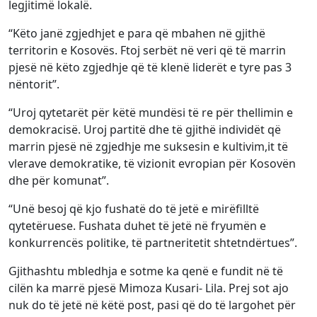
legjitimë lokalë.
“Këto janë zgjedhjet e para që mbahen në gjithë
territorin e Kosovës. Ftoj serbët në veri që të marrin
pjesë në këto zgjedhje që të klenë liderët e tyre pas 3
nëntorit”.
“Uroj qytetarët për këtë mundësi të re për thellimin e
demokracisë. Uroj partitë dhe të gjithë individët që
marrin pjesë në zgjedhje me suksesin e kultivim,it të
vlerave demokratike, të vizionit evropian për Kosovën
dhe për komunat”.
“Unë besoj që kjo fushatë do të jetë e mirëfilltë
qytetëruese. Fushata duhet të jetë në fryumën e
konkurrencës politike, të partneritetit shtetndërtues”.
Gjithashtu mbledhja e sotme ka qenë e fundit në të
cilën ka marrë pjesë Mimoza Kusari- Lila. Prej sot ajo
nuk do të jetë në këtë post, pasi që do të largohet për