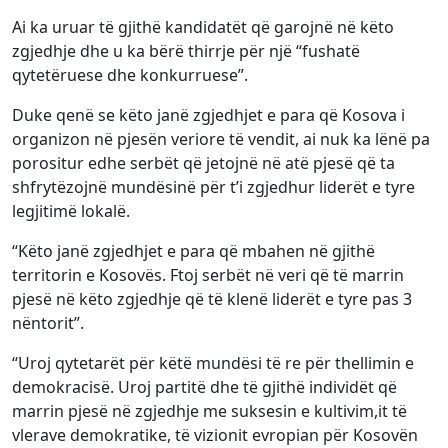
Ai ka uruar të gjithë kandidatët që garojnë në këto
zgjedhje dhe u ka bërë thirrje për një “fushatë
qytetëruese dhe konkurruese”.
Duke qenë se këto janë zgjedhjet e para që Kosova i
organizon në pjesën veriore të vendit, ai nuk ka lënë pa
porositur edhe serbët që jetojnë në atë pjesë që ta
shfrytëzojnë mundësinë për t’i zgjedhur liderët e tyre
legjitimë lokalë.
“Këto janë zgjedhjet e para që mbahen në gjithë
territorin e Kosovës. Ftoj serbët në veri që të marrin
pjesë në këto zgjedhje që të klenë liderët e tyre pas 3
nëntorit”.
“Uroj qytetarët për këtë mundësi të re për thellimin e
demokracisë. Uroj partitë dhe të gjithë individët që
marrin pjesë në zgjedhje me suksesin e kultivim,it të
vlerave demokratike, të vizionit evropian për Kosovën