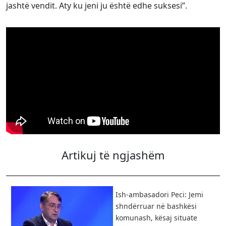
jashtë vendit. Aty ku jeni ju është edhe suksesi”.
Artikuj të ngjashëm
Ish-ambasadori Peci: Jemi
shndërruar në bashkësi
komunash, kësaj situate