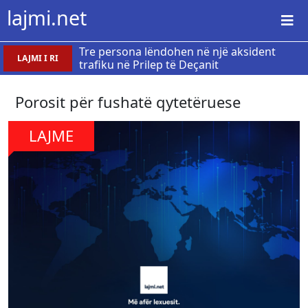
lajmi.net
Tre persona lëndohen në një aksident
LAJMI I RI
trafiku në Prilep të Deçanit
Porosit për fushatë qytetëruese
LAJME