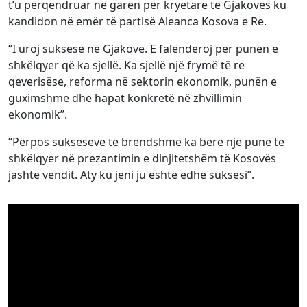
t’u përqendruar në garën për kryetare të Gjakovës ku
kandidon në emër të partisë Aleanca Kosova e Re.
“I uroj suksese në Gjakovë. E falënderoj për punën e
shkëlqyer që ka sjellë. Ka sjellë një frymë të re
qeverisëse, reforma në sektorin ekonomik, punën e
guximshme dhe hapat konkretë në zhvillimin
ekonomik”.
“Përpos sukseseve të brendshme ka bërë një punë të
shkëlqyer në prezantimin e dinjitetshëm të Kosovës
jashtë vendit. Aty ku jeni ju është edhe suksesi”.