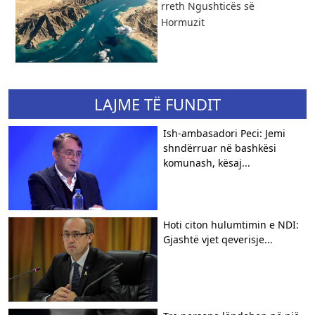
rreth Ngushticës së
Hormuzit
LAJME TË FUNDIT
Ish-ambasadori Peci: Jemi
shndërruar në bashkësi
komunash, kësaj...
Hoti citon hulumtimin e NDI:
Gjashtë vjet qeverisje...