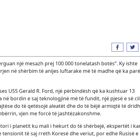
ërguan një mesazh prej 100 000 tonelatash botës”. Ky ishte
rjen në shërbim të anijes luftarake më të madhe që ka par
es USS Gerald R. Ford, një përbindësh që ka kushtuar 13
 në bordin e saj teknologjinë më të fundit, një pjesë e së ci
tëse do të qetësojë aleatët dhe do të bëjë armiqtë të drid
mbërrin, vjen me forcë të jashtëzakonshme.
i i planetit ku mali i hekurt do të shërbejë, ekspertët i k
 tensionit të saj rreth Koresë dhe veriut, por edhe Rusisë e 