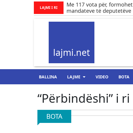
Me 117 vota për, formohet
LAJMI I RI
mandateve të deputetëve
lajmi.net
BALLINA
LAJME
VIDEO
BOTA
“Përbindëshi” i ri
BOTA