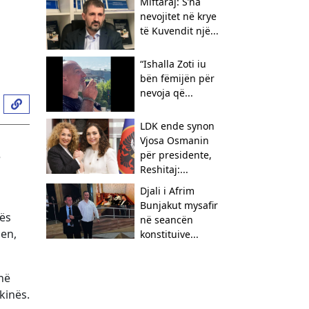
Miftaraj: S’na
nevojitet në krye
të Kuvendit një...
“Ishalla Zoti iu
bën fëmijën për
nevoja që...
LDK ende synon
Vjosa Osmanin
për presidente,
ë
Reshitaj:...
Djali i Afrim
Bunjakut mysafir
lës
në seancën
hen,
konstituive...
anë
kinës.