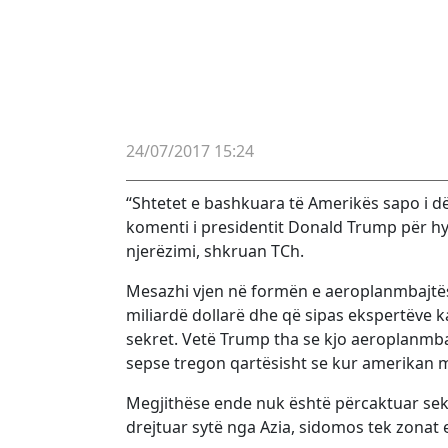
24/07/2017 15:24
“Shtetet e bashkuara të Amerikës sapo i d
komenti i presidentit Donald Trump për hy
njerëzimi, shkruan TCh.
Mesazhi vjen në formën e aeroplanmbajtës
miliardë dollarë dhe që sipas ekspertëve ka
sekret. Vetë Trump tha se kjo aeroplanmbaj
sepse tregon qartësisht se kur amerikan 
Megjithëse ende nuk është përcaktuar sektor
drejtuar sytë nga Azia, sidomos tek zonat e