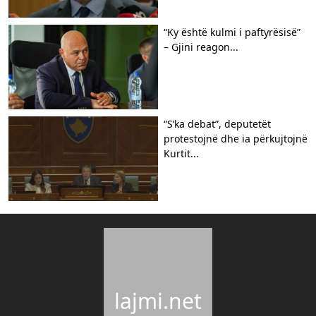
“Ky është kulmi i paftyrësisë”
– Gjini reagon...
“S’ka debat”, deputetët
protestojnë dhe ia përkujtojnë
Kurtit...
lajmi.net