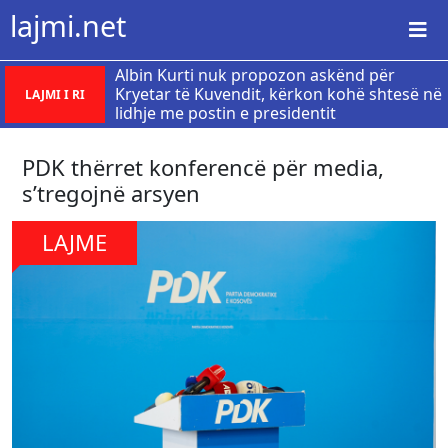
lajmi.net
Albin Kurti nuk propozon askënd për
Kryetar të Kuvendit, kërkon kohë shtesë në
LAJMI I RI
lidhje me postin e presidentit
PDK thërret konferencë për media,
s’tregojnë arsyen
LAJME