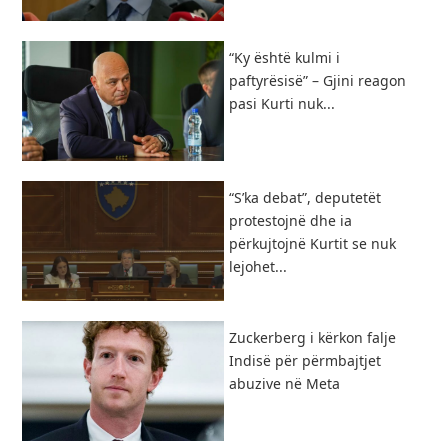
“Ky është kulmi i
paftyrësisë” – Gjini reagon
pasi Kurti nuk...
“S’ka debat”, deputetët
protestojnë dhe ia
përkujtojnë Kurtit se nuk
lejohet...
Zuckerberg i kërkon falje
Indisë për përmbajtjet
abuzive në Meta