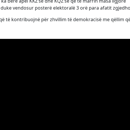
i ka bërë apel KKZ’së dhe KQZ’së që të marrin masa ligjore
 duke vendosur posterë elektoralë 3 orë para afatit zgjedho
 që të kontribuojnë për zhvillim të demokracisë me qëllim që