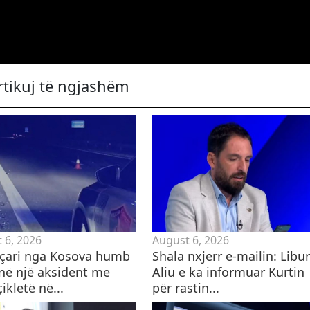
rtikuj të ngjashëm
 6, 2026
August 6, 2026
eçari nga Kosova humb
Shala nxjerr e-mailin: Libu
 në një aksident me
Aliu e ka informuar Kurtin
kletë në...
për rastin...