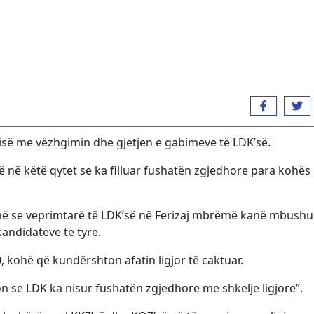
isë me vëzhgimin dhe gjetjen e gabimeve të LDK’së.
 në këtë qytet se ka filluar fushatën zgjedhore para kohës
ë se veprimtarë të LDK’së në Ferizaj mbrëmë kanë mbushu
kandidatëve të tyre.
, kohë që kundërshton afatin ligjor të caktuar.
on se LDK ka nisur fushatën zgjedhore me shkelje ligjore”.