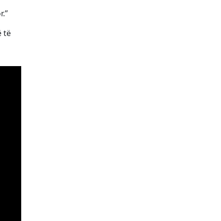
r.”
 të