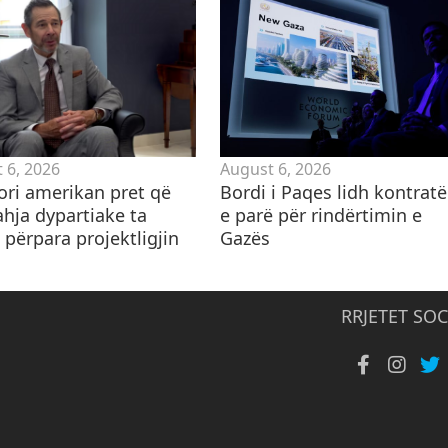
 6, 2026
August 6, 2026
ori amerikan pret që
Bordi i Paqes lidh kontrat
ahja dypartiake ta
e parë për rindërtimin e
 përpara projektligjin
Gazës
RRJETET SOC