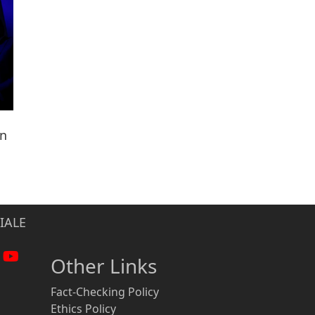
ën
IALE
Other Links
Fact-Checking Policy
Ethics Policy