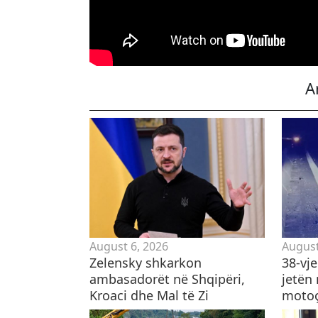
A
August 6, 2026
August
Zelensky shkarkon
38-vj
ambasadorët në Shqipëri,
jetën
Kroaci dhe Mal të Zi
motoçi