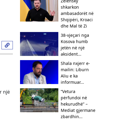
Zelensky
shkarkon
ambasadorët në
Shqipëri, Kroaci
dhe Mal të Zi
38-vjeçari nga
Kosova humb
jetën në një
aksident...
Shala nxjerr e-
mailin: Liburn
Aliu e ka
informuar...
r një
“Vetura
përfundoi në
hekurudhë” –
Mediat gjermane
zbardhin...