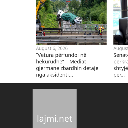
August 6, 2026
August
“Vetura përfundoi në
Senat
hekurudhë” – Mediat
përkr
gjermane zbardhin detaje
shtyjë
nga aksidenti...
për...
lajmi.net