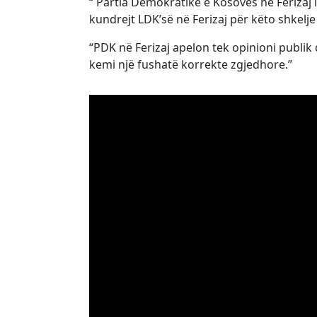
“ Partia Demokratike e Kosovës në Ferizaj 
kundrejt LDK’së në Ferizaj për këto shkelje
“PDK në Ferizaj apelon tek opinioni publik
kemi një fushatë korrekte zgjedhore.”