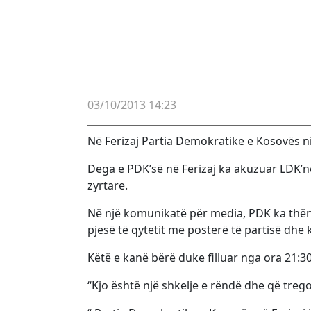
03/10/2013 14:23
Në Ferizaj Partia Demokratike e Kosovës n
Dega e PDK’së në Ferizaj ka akuzuar LDK’në
zyrtare.
Në një komunikatë për media, PDK ka thën
pjesë të qytetit me posterë të partisë dhe 
Këtë e kanë bërë duke filluar nga ora 21:30
“Kjo është një shkelje e rëndë dhe që treg